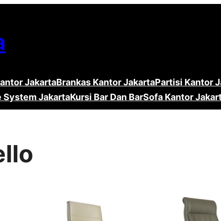
a
antor Jakarta
Brankas Kantor Jakarta
Partisi Kantor 
e System Jakarta
Kursi Bar Dan Bar
Sofa Kantor Jakar
llo