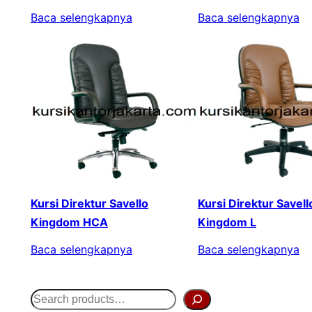
Baca selengkapnya
Baca selengkapnya
Kursi Direktur Savello
Kursi Direktur Savell
Kingdom HCA
Kingdom L
Baca selengkapnya
Baca selengkapnya
S