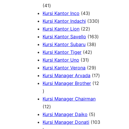
r
4
d
7
k
41
o
1
u
4
P
Kursi Kantor Inco
43
d
P
k
3
r
3
Kursi Kantor Indachi
330
u
r
P
2
o
3
Kursi Kantor Lion
22
k
o
r
2
d
1
0
Kursi Kantor Savello
163
d
o
P
u
3
6
P
Kursi Kantor Subaru
38
u
d
r
4
k
8
3
r
Kursi Kantor Tiger
42
k
3
u
o
2
P
P
o
Kursi Kantor Uno
31
1
k
d
P
r
2
r
d
Kursi Kantor Verona
29
P
u
r
o
9
o
u
1
Kursi Manager Arvada
17
r
k
o
d
P
d
k
7
Kursi Manager Brother
12
1
o
d
u
r
u
P
2
d
u
k
o
k
r
Kursi Manager Chairman
P
1
u
k
d
o
12
r
2
k
5
u
d
Kursi Manager Daiko
5
o
P
P
k
u
Kursi Manager Donati
103