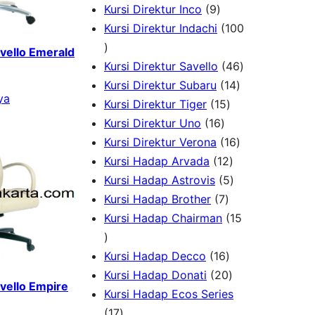
k
u
P
9
d
r
o
Kursi Direktur Inco
9
k
r
P
u
o
d
Kursi Direktur Indachi
100
1
o
r
k
d
u
avello Emerald
0
d
o
u
k
4
Kursi Direktur Savello
46
0
u
d
k
1
6
Kursi Direktur Subaru
14
ya
P
k
u
1
4
P
Kursi Direktur Tiger
15
r
k
1
5
P
r
Kursi Direktur Uno
16
o
6
P
r
1
o
Kursi Direktur Verona
16
d
P
r
1
o
6
d
Kursi Hadap Arvada
12
u
r
o
2
5
d
P
u
Kursi Hadap Astrovis
5
k
o
7
d
P
P
u
r
k
Kursi Hadap Brother
7
d
P
u
r
r
k
o
Kursi Hadap Chairman
15
1
u
r
k
o
o
d
5
k
o
1
d
d
u
Kursi Hadap Decco
16
P
d
6
2
u
u
k
Kursi Hadap Donati
20
avello Empire
r
u
P
0
k
k
Kursi Hadap Ecos Series
o
1
k
r
P
17