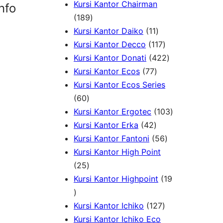
k
d
o
P
1
r
Kursi Kantor Chairman
nfo
1
u
d
r
0
o
189
8
1
k
u
o
P
d
Kursi Kantor Daiko
11
9
1
1
k
d
r
u
Kursi Kantor Decco
117
P
P
1
u
4
o
k
Kursi Kantor Donati
422
r
7
r
7
k
2
d
Kursi Kantor Ecos
77
o
7
o
P
2
u
Kursi Kantor Ecos Series
6
d
P
d
r
P
k
60
0
u
r
u
o
r
1
Kursi Kantor Ergotec
103
P
k
4
o
k
d
o
0
Kursi Kantor Erka
42
r
2
d
u
5
d
3
Kursi Kantor Fantoni
56
o
P
u
k
6
u
P
Kursi Kantor High Point
d
2
r
k
P
k
r
25
u
5
o
r
o
Kursi Kantor Highpoint
19
1
k
P
d
o
d
9
r
u
1
d
u
Kursi Kantor Ichiko
127
P
o
k
2
u
k
Kursi Kantor Ichiko Eco