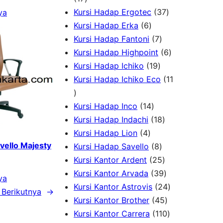
d
7
o
r
3
Kursi Hadap Ergotec
37
ya
u
P
6
d
o
7
Kursi Hadap Erka
6
k
r
P
7
u
d
P
Kursi Hadap Fantoni
7
o
r
P
k
u
r
6
Kursi Hadap Highpoint
6
d
o
1
r
k
o
P
Kursi Hadap Ichiko
19
u
d
9
o
d
r
Kursi Hadap Ichiko Eco
11
1
k
u
P
d
u
o
1
k
1
r
u
k
d
Kursi Hadap Inco
14
P
4
o
k
1
u
Kursi Hadap Indachi
18
r
4
P
d
8
k
Kursi Hadap Lion
4
avello Majesty
o
P
r
u
8
P
Kursi Hadap Savello
8
d
r
o
k
P
r
2
Kursi Kantor Ardent
25
u
o
d
r
o
5
3
Kursi Kantor Arvada
39
ya
k
d
u
o
d
P
9
2
Kursi Kantor Astrovis
24
Berikutnya
→
u
k
d
u
r
P
4
4
Kursi Kantor Brother
45
k
u
k
o
r
5
1
P
Kursi Kantor Carrera
110