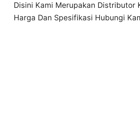
Disini Kami Merupakan Distributor K
e
Harga Dan Spesifikasi Hubungi Ka
a
r
c
h