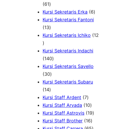
6
d
1
d
k
61
1
u
P
6
u
Kursi Sekretaris Erka
6
P
k
r
P
k
Kursi Sekretaris Fantoni
r
1
o
r
13
o
3
d
o
Kursi Sekretaris Ichiko
12
1
d
P
u
d
2
u
r
k
u
Kursi Sekretaris Indachi
P
k
o
1
k
140
r
d
4
Kursi Sekretaris Savello
o
u
3
0
30
d
k
0
P
Kursi Sekretaris Subaru
u
1
P
r
14
k
4
r
o
7
Kursi Staff Ardent
7
P
o
d
P
1
Kursi Staff Arvada
10
r
d
u
r
0
1
Kursi Staff Astrovis
19
o
u
k
o
P
1
9
Kursi Staff Brother
16
d
k
d
r
6
6
P
Kursi Staff Carrera
65