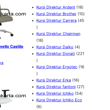
1
Kursi Direktur Ardent
18
8
1
Kursi Direktur Brother
10
P
0
Kursi Direktur Carrera
45
4
r
P
5
o
r
Kursi Direktur Chairman
P
1
d
o
18
vello Castilo
r
8
4
u
d
Kursi Direktur Daiko
4
o
P
P
k
u
Kursi Direktur Donati
221
d
2
r
r
k
ya
u
2
o
o
Kursi Direktur Ergotec
16
k
1
1
d
d
P
6
u
1
u
Kursi Direktur Erka
16
r
P
k
6
k
2
Kursi Direktur fantoni
27
o
r
P
5
7
Kursi Direktur Ichiko
54
d
o
r
4
P
Kursi Direktur Ichiko Eco
u
d
6
o
P
r
6