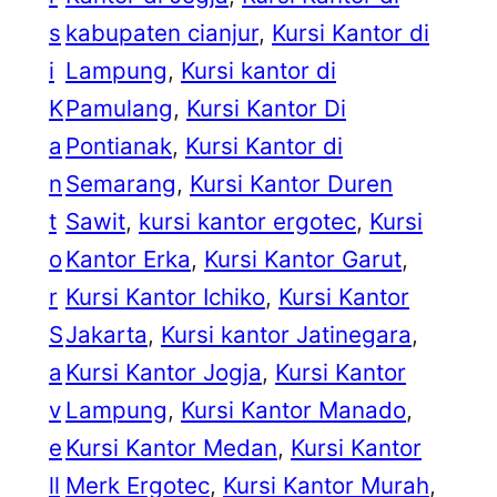
s
kabupaten cianjur
, 
Kursi Kantor di
i
Lampung
, 
Kursi kantor di
K
Pamulang
, 
Kursi Kantor Di
a
Pontianak
, 
Kursi Kantor di
n
Semarang
, 
Kursi Kantor Duren
t
Sawit
, 
kursi kantor ergotec
, 
Kursi
o
Kantor Erka
, 
Kursi Kantor Garut
, 
r
Kursi Kantor Ichiko
, 
Kursi Kantor
S
Jakarta
, 
Kursi kantor Jatinegara
, 
a
Kursi Kantor Jogja
, 
Kursi Kantor
v
Lampung
, 
Kursi Kantor Manado
, 
e
Kursi Kantor Medan
, 
Kursi Kantor
ll
Merk Ergotec
, 
Kursi Kantor Murah
, 