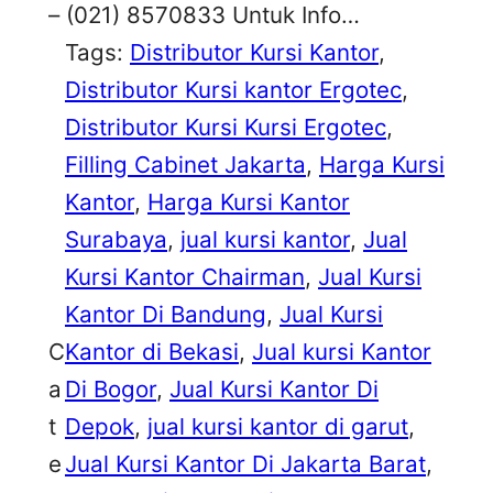
– (021) 8570833 Untuk Info…
Tags:
Distributor Kursi Kantor
, 
Distributor Kursi kantor Ergotec
, 
Distributor Kursi Kursi Ergotec
, 
Filling Cabinet Jakarta
, 
Harga Kursi
Kantor
, 
Harga Kursi Kantor
Surabaya
, 
jual kursi kantor
, 
Jual
Kursi Kantor Chairman
, 
Jual Kursi
Kantor Di Bandung
, 
Jual Kursi
C
Kantor di Bekasi
, 
Jual kursi Kantor
a
Di Bogor
, 
Jual Kursi Kantor Di
t
Depok
, 
jual kursi kantor di garut
, 
e
Jual Kursi Kantor Di Jakarta Barat
, 