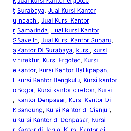
k
Jual kursi Kantor ergotec
t
Surabaya
, 
Jual Kursi Kantor
u
Indachi
, 
Jual Kursi Kantor
r
Samarinda
, 
Jual Kursi Kantor
S
Savello
, 
Jual Kursi Kantor Subaru
, 
a
Kantor Di Surabaya
, 
kursi
, 
kursi
v
direktur
, 
Kursi Ergotec
, 
Kursi
e
Kantor
, 
Kursi Kantor Balikpapan
, 
ll
Kursi Kantor Bengkulu
, 
Kursi kantor
o
Bogor
, 
Kursi kantor cirebon
, 
Kursi
, 
Kantor Denpasar
, 
Kursi Kantor Di
K
Bandung
, 
Kursi Kantor di Cianjur
, 
u
Kursi Kantor di Denpasar
, 
Kursi
r
Kantor di Jogja
, 
Kursi Kantor di