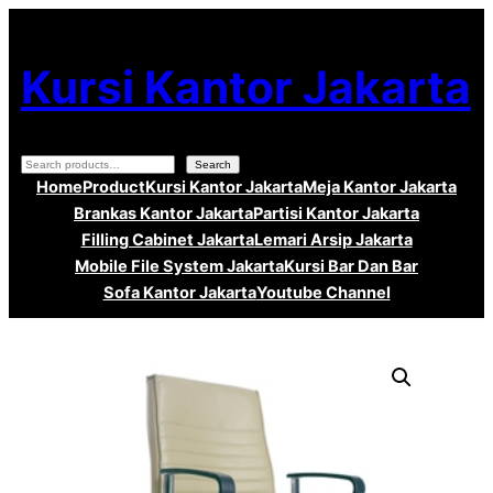
Lewati
ke
Kursi Kantor Jakarta
konten
Search
Search
Home
Product
Kursi Kantor Jakarta
Meja Kantor Jakarta
Brankas Kantor Jakarta
Partisi Kantor Jakarta
Filling Cabinet Jakarta
Lemari Arsip Jakarta
Mobile File System Jakarta
Kursi Bar Dan Bar
Sofa Kantor Jakarta
Youtube Channel