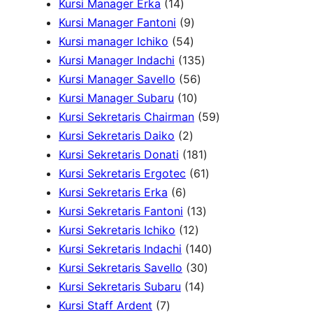
1
o
k
u
d
3
3
o
Kursi Manager Erka
14
4
d
9
k
u
P
P
d
Kursi Manager Fantoni
9
P
u
5
P
k
r
r
u
Kursi manager Ichiko
54
r
k
4
r
o
o
1
k
Kursi Manager Indachi
135
o
P
o
5
d
d
3
Kursi Manager Savello
56
d
r
d
1
6
u
u
5
Kursi Manager Subaru
10
u
o
u
0
P
k
k
P
5
Kursi Sekretaris Chairman
59
k
2
d
k
P
r
r
9
Kursi Sekretaris Daiko
2
P
u
r
o
o
1
P
Kursi Sekretaris Donati
181
r
k
o
d
d
8
6
r
Kursi Sekretaris Ergotec
61
6
o
d
u
u
1
1
o
Kursi Sekretaris Erka
6
P
d
u
k
k
1
P
P
d
Kursi Sekretaris Fantoni
13
r
u
k
1
3
r
r
u
Kursi Sekretaris Ichiko
12
o
k
2
P
o
o
1
k
Kursi Sekretaris Indachi
140
d
P
r
d
3
d
4
Kursi Sekretaris Savello
30
u
r
1
o
u
0
u
0
Kursi Sekretaris Subaru
14
7
k
o
4
d
k
P
k
P
Kursi Staff Ardent
7