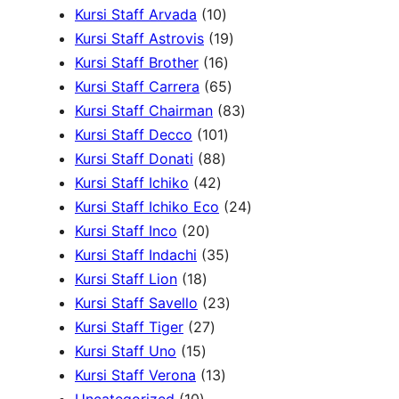
P
1
d
P
u
r
r
Kursi Staff Arvada
10
r
0
1
u
r
k
o
o
Kursi Staff Astrovis
19
o
P
1
9
k
o
d
d
Kursi Staff Brother
16
d
r
6
6
P
d
u
u
Kursi Staff Carrera
65
u
o
P
5
r
8
u
k
k
Kursi Staff Chairman
83
k
d
r
1
P
o
3
k
Kursi Staff Decco
101
8
u
o
0
r
d
P
Kursi Staff Donati
88
4
8
k
d
1
o
u
r
Kursi Staff Ichiko
42
2
P
u
P
d
k
o
2
Kursi Staff Ichiko Eco
24
2
P
r
k
r
u
d
4
Kursi Staff Inco
20
0
r
o
o
3
k
u
P
Kursi Staff Indachi
35
1
P
o
d
d
5
k
r
Kursi Staff Lion
18
8
r
d
u
u
P
2
o
Kursi Staff Savello
23
P
o
2
u
k
k
r
3
d
Kursi Staff Tiger
27
1
r
d
7
k
o
P
u
Kursi Staff Uno
15
5
o
u
P
1
d
r
k
Kursi Staff Verona
13
1
P
d
k
r
3
u
o