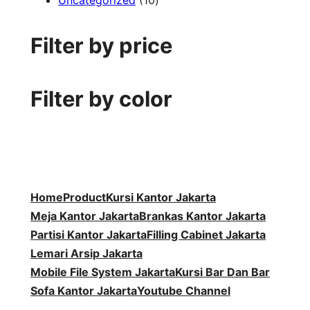
Uncategorized
10
0
r
u
o
P
k
d
P
o
k
d
r
u
Filter by price
r
d
u
o
k
o
u
k
d
d
k
u
Filter by color
u
k
k
Home
Product
Kursi Kantor Jakarta
Meja Kantor Jakarta
Brankas Kantor Jakarta
Partisi Kantor Jakarta
Filling Cabinet Jakarta
Lemari Arsip Jakarta
Mobile File System Jakarta
Kursi Bar Dan Bar
Sofa Kantor Jakarta
Youtube Channel