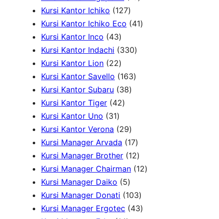
o
k
1
r
k
o
9
P
u
Kursi Kantor Ichiko
127
d
2
o
d
P
4
r
k
Kursi Kantor Ichiko Eco
41
4
u
7
d
u
r
1
o
Kursi Kantor Inco
43
3
k
P
u
3
k
o
P
d
Kursi Kantor Indachi
330
P
2
r
k
3
d
r
u
Kursi Kantor Lion
22
r
2
o
1
0
u
o
k
Kursi Kantor Savello
163
o
P
d
3
6
P
k
d
Kursi Kantor Subaru
38
d
r
4
u
8
3
r
u
Kursi Kantor Tiger
42
3
u
o
2
k
P
P
o
k
Kursi Kantor Uno
31
1
k
d
P
r
2
r
d
Kursi Kantor Verona
29
P
u
r
o
9
o
u
1
Kursi Manager Arvada
17
r
k
o
d
P
d
k
7
1
Kursi Manager Brother
12
o
d
u
r
u
P
2
1
Kursi Manager Chairman
12
d
u
5
k
o
k
r
P
2
Kursi Manager Daiko
5
u
k
P
d
o
r
1
P
Kursi Manager Donati
103
k
r
u
d
o
0
4
r
Kursi Manager Ergotec
43