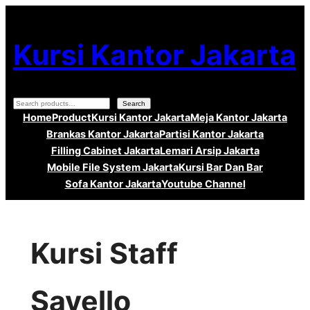
Lewati
ke
Kursi Kantor Jakarta
konten
Search
Search
Home
Product
Kursi Kantor Jakarta
Meja Kantor Jakarta
Brankas Kantor Jakarta
Partisi Kantor Jakarta
Filling Cabinet Jakarta
Lemari Arsip Jakarta
Mobile File System Jakarta
Kursi Bar Dan Bar
Sofa Kantor Jakarta
Youtube Channel
Kursi Staff
Savello