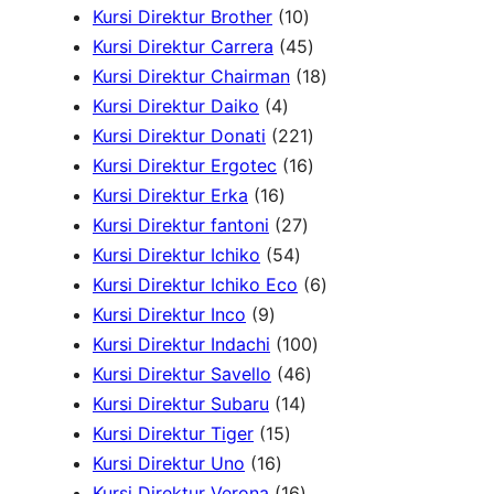
8
1
Kursi Direktur Brother
10
P
0
4
Kursi Direktur Carrera
45
r
P
5
1
Kursi Direktur Chairman
18
4
o
r
P
8
Kursi Direktur Daiko
4
P
d
o
r
2
P
Kursi Direktur Donati
221
r
u
d
o
2
1
r
Kursi Direktur Ergotec
16
1
o
k
u
d
1
6
o
Kursi Direktur Erka
16
6
d
2
k
u
P
P
d
Kursi Direktur fantoni
27
P
u
5
7
k
r
r
u
Kursi Direktur Ichiko
54
r
k
4
P
o
o
k
6
Kursi Direktur Ichiko Eco
6
9
o
P
r
d
d
P
Kursi Direktur Inco
9
P
d
r
o
u
u
1
r
Kursi Direktur Indachi
100
r
u
o
d
4
k
k
0
o
Kursi Direktur Savello
46
o
k
d
1
u
6
0
d
Kursi Direktur Subaru
14
d
1
u
4
k
P
P
u
Kursi Direktur Tiger
15
u
1
5
k
P
r
r
k
Kursi Direktur Uno
16
k
6
P
r
1
o
o
Kursi Direktur Verona
16