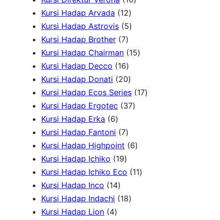
P
r
1
o
6
d
d
Kursi Hadap Arvada
12
r
o
2
5
d
P
u
u
Kursi Hadap Astrovis
5
o
7
d
P
P
u
r
k
k
Kursi Hadap Brother
7
d
P
u
r
r
k
o
1
Kursi Hadap Chairman
15
u
r
1
k
o
o
d
5
Kursi Hadap Decco
16
k
o
6
2
d
d
u
P
Kursi Hadap Donati
20
d
P
0
u
u
k
r
1
Kursi Hadap Ecos Series
17
u
r
P
k
k
3
o
7
Kursi Hadap Ergotec
37
6
k
o
r
7
d
P
Kursi Hadap Erka
6
P
7
d
o
P
u
r
Kursi Hadap Fantoni
7
r
P
u
d
r
6
k
o
Kursi Hadap Highpoint
6
o
1
r
k
u
o
P
d
Kursi Hadap Ichiko
19
d
9
o
k
d
r
1
u
Kursi Hadap Ichiko Eco
11
u
1
P
d
u
o
1
k
Kursi Hadap Inco
14
k
4
r
u
1
k
d
P
Kursi Hadap Indachi
18
4
P
o
k
8
u
r
Kursi Hadap Lion
4