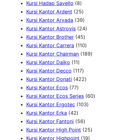
P
r
d
8
P
k
o
Kursi Hadap Savello
8
r
o
u
P
r
2
d
Kursi Kantor Ardent
25
o
d
k
r
o
5
3
u
Kursi Kantor Arvada
39
d
u
o
d
P
9
2
k
Kursi Kantor Astrovis
24
u
k
d
u
r
P
4
4
Kursi Kantor Brother
45
k
u
k
o
r
5
1
P
Kursi Kantor Carrera
110
k
d
o
P
1
r
1
Kursi Kantor Chairman
189
1
u
d
r
0
o
8
Kursi Kantor Daiko
11
1
k
1
u
o
P
d
9
Kursi Kantor Decco
117
P
1
k
d
4
r
u
P
Kursi Kantor Donati
422
7
r
7
u
2
o
k
r
Kursi Kantor Ecos
77
7
o
P
k
2
d
o
6
Kursi Kantor Ecos Series
60
P
d
r
P
u
1
d
0
Kursi Kantor Ergotec
103
4
r
u
o
r
k
0
u
P
Kursi Kantor Erka
42
2
o
k
d
5
o
3
k
r
Kursi Kantor Fantoni
56
P
d
u
6
d
P
2
o
Kursi Kantor High Point
25
r
u
k
P
u
r
1
5
d
Kursi Kantor Highpoint
19