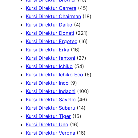
P
0
4
Kursi Direktur Carrera
45
r
P
5
1
Kursi Direktur Chairman
18
4
o
r
P
8
Kursi Direktur Daiko
4
P
d
o
r
2
P
Kursi Direktur Donati
221
r
u
d
o
2
1
r
Kursi Direktur Ergotec
16
1
o
k
u
d
1
6
o
Kursi Direktur Erka
16
6
d
2
k
u
P
P
d
Kursi Direktur fantoni
27
P
u
5
7
k
r
r
u
Kursi Direktur Ichiko
54
r
k
4
P
o
o
k
6
Kursi Direktur Ichiko Eco
6
9
o
P
r
d
d
P
Kursi Direktur Inco
9
P
d
r
o
u
u
1
r
Kursi Direktur Indachi
100
r
u
o
d
4
k
k
0
o
Kursi Direktur Savello
46
o
k
d
1
u
6
0
d
Kursi Direktur Subaru
14
d
1
u
4
k
P
P
u
Kursi Direktur Tiger
15
u
1
5
k
P
r
r
k
Kursi Direktur Uno
16
k
6
P
r
1
o
o
Kursi Direktur Verona
16