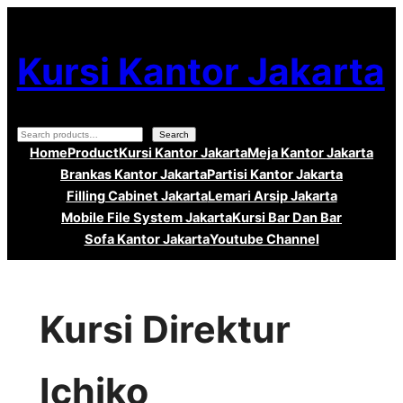
Lewati
ke
Kursi Kantor Jakarta
konten
Search
Search
Home
Product
Kursi Kantor Jakarta
Meja Kantor Jakarta
Brankas Kantor Jakarta
Partisi Kantor Jakarta
Filling Cabinet Jakarta
Lemari Arsip Jakarta
Mobile File System Jakarta
Kursi Bar Dan Bar
Sofa Kantor Jakarta
Youtube Channel
Kursi Direktur
Ichiko