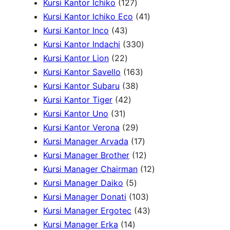
o
k
1
r
k
o
9
P
u
Kursi Kantor Ichiko
127
d
2
o
d
P
4
r
k
Kursi Kantor Ichiko Eco
41
4
u
7
d
u
r
1
o
Kursi Kantor Inco
43
3
k
P
u
3
k
o
P
d
Kursi Kantor Indachi
330
P
2
r
k
3
d
r
u
Kursi Kantor Lion
22
r
2
o
1
0
u
o
k
Kursi Kantor Savello
163
o
P
d
3
6
P
k
d
Kursi Kantor Subaru
38
d
r
4
u
8
3
r
u
Kursi Kantor Tiger
42
3
u
o
2
k
P
P
o
k
Kursi Kantor Uno
31
1
k
d
P
r
2
r
d
Kursi Kantor Verona
29
P
u
r
o
9
o
u
1
Kursi Manager Arvada
17
r
k
o
d
P
d
k
7
1
Kursi Manager Brother
12
o
d
u
r
u
P
2
1
Kursi Manager Chairman
12
d
u
5
k
o
k
r
P
2
Kursi Manager Daiko
5
u
k
P
d
o
r
1
P
Kursi Manager Donati
103
k
r
u
d
o
0
4
r
Kursi Manager Ergotec
43
1
o
k
u
d
3
3
o
Kursi Manager Erka
14