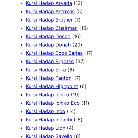
P
r
1
o
6
d
d
Kursi Hadap Arvada
12
r
o
2
5
d
P
u
u
Kursi Hadap Astrovis
5
o
7
d
P
P
u
r
k
k
Kursi Hadap Brother
7
d
P
u
r
r
k
o
1
Kursi Hadap Chairman
15
u
r
1
k
o
o
d
5
Kursi Hadap Decco
16
k
o
6
2
d
d
u
P
Kursi Hadap Donati
20
d
P
0
u
u
k
r
1
Kursi Hadap Ecos Series
17
u
r
P
k
k
3
o
7
Kursi Hadap Ergotec
37
6
k
o
r
7
d
P
Kursi Hadap Erka
6
P
7
d
o
P
u
r
Kursi Hadap Fantoni
7
r
P
u
d
r
6
k
o
Kursi Hadap Highpoint
6
o
1
r
k
u
o
P
d
Kursi Hadap Ichiko
19
d
9
o
k
d
r
1
u
Kursi Hadap Ichiko Eco
11
u
1
P
d
u
o
1
k
Kursi Hadap Inco
14
k
4
r
u
1
k
d
P
Kursi Hadap Indachi
18
4
P
o
k
8
u
r
Kursi Hadap Lion
4
P
r
d
8
P
k
o
Kursi Hadap Savello
8