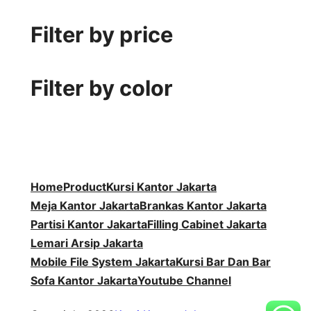
0
r
u
o
P
k
d
P
o
k
d
r
u
Filter by price
r
d
u
o
k
o
u
k
d
d
k
u
Filter by color
u
k
k
Home
Product
Kursi Kantor Jakarta
Meja Kantor Jakarta
Brankas Kantor Jakarta
Partisi Kantor Jakarta
Filling Cabinet Jakarta
Lemari Arsip Jakarta
Mobile File System Jakarta
Kursi Bar Dan Bar
Sofa Kantor Jakarta
Youtube Channel