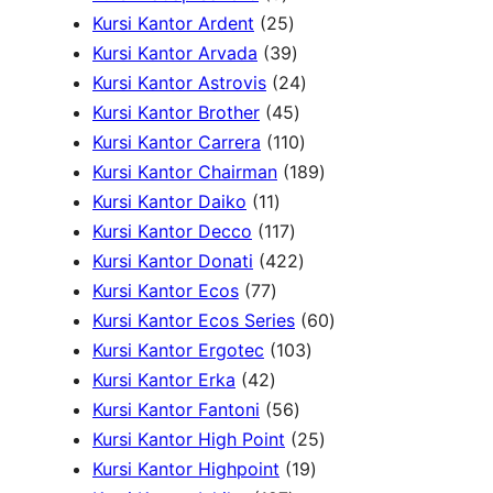
r
o
u
P
r
2
d
Kursi Kantor Ardent
25
o
d
k
r
o
5
3
u
Kursi Kantor Arvada
39
d
u
o
d
P
9
2
k
Kursi Kantor Astrovis
24
u
k
d
u
r
P
4
4
Kursi Kantor Brother
45
k
u
k
o
r
5
1
P
Kursi Kantor Carrera
110
k
d
o
P
1
r
1
Kursi Kantor Chairman
189
1
u
d
r
0
o
8
Kursi Kantor Daiko
11
1
k
1
u
o
P
d
9
Kursi Kantor Decco
117
P
1
k
d
4
r
u
P
Kursi Kantor Donati
422
7
r
7
u
2
o
k
r
Kursi Kantor Ecos
77
7
o
P
k
2
d
o
6
Kursi Kantor Ecos Series
60
P
d
r
P
u
1
d
0
Kursi Kantor Ergotec
103
4
r
u
o
r
k
0
u
P
Kursi Kantor Erka
42
2
o
k
d
5
o
3
k
r
Kursi Kantor Fantoni
56
P
d
u
6
d
P
2
o
Kursi Kantor High Point
25
r
u
k
P
u
r
1
5
d
Kursi Kantor Highpoint
19