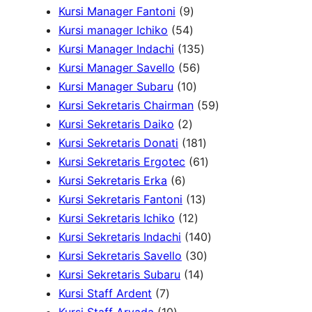
4
d
9
k
u
P
P
d
Kursi Manager Fantoni
9
P
u
5
P
k
r
r
u
Kursi manager Ichiko
54
r
k
4
r
o
o
1
k
Kursi Manager Indachi
135
o
P
o
5
d
d
3
Kursi Manager Savello
56
d
r
d
1
6
u
u
5
Kursi Manager Subaru
10
u
o
u
0
P
k
k
P
5
Kursi Sekretaris Chairman
59
k
2
d
k
P
r
r
9
Kursi Sekretaris Daiko
2
P
u
r
o
o
1
P
Kursi Sekretaris Donati
181
r
k
o
d
d
8
6
r
Kursi Sekretaris Ergotec
61
6
o
d
u
u
1
1
o
Kursi Sekretaris Erka
6
P
d
u
k
k
1
P
P
d
Kursi Sekretaris Fantoni
13
r
u
k
1
3
r
r
u
Kursi Sekretaris Ichiko
12
o
k
2
P
o
o
1
k
Kursi Sekretaris Indachi
140
d
P
r
d
3
d
4
Kursi Sekretaris Savello
30
u
r
1
o
u
0
u
0
Kursi Sekretaris Subaru
14
7
k
o
4
d
k
P
k
P
Kursi Staff Ardent
7
P
1
d
P
u
r
r