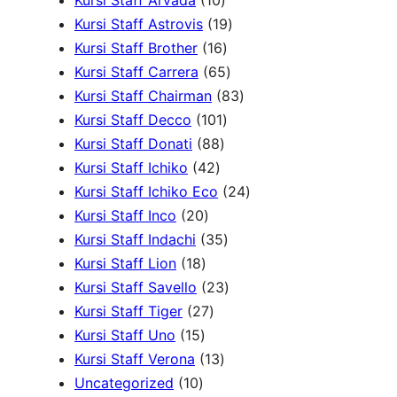
Kursi Staff Arvada
10
r
0
1
u
r
k
o
o
Kursi Staff Astrovis
19
o
P
1
9
k
o
d
d
Kursi Staff Brother
16
d
r
6
6
P
d
u
u
Kursi Staff Carrera
65
u
o
P
5
r
8
u
k
k
Kursi Staff Chairman
83
k
d
r
1
P
o
3
k
Kursi Staff Decco
101
8
u
o
0
r
d
P
Kursi Staff Donati
88
4
8
k
d
1
o
u
r
Kursi Staff Ichiko
42
2
P
u
P
d
k
o
2
Kursi Staff Ichiko Eco
24
2
P
r
k
r
u
d
4
Kursi Staff Inco
20
0
r
o
o
3
k
u
P
Kursi Staff Indachi
35
1
P
o
d
d
5
k
r
Kursi Staff Lion
18
8
r
d
u
u
P
2
o
Kursi Staff Savello
23
P
o
2
u
k
k
r
3
d
Kursi Staff Tiger
27
1
r
d
7
k
o
P
u
Kursi Staff Uno
15
5
o
u
P
1
d
r
k
Kursi Staff Verona
13
1
P
d
k
r
3
u
o
Uncategorized
10