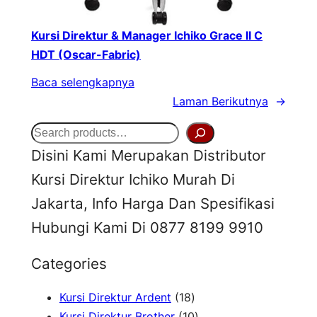
Kursi Direktur & Manager Ichiko Grace II C
HDT (Oscar-Fabric)
Baca selengkapnya
Laman Berikutnya
→
S
Disini Kami Merupakan Distributor
e
Kursi Direktur Ichiko Murah Di
a
Jakarta, Info Harga Dan Spesifikasi
r
Hubungi Kami Di 0877 8199 9910
c
h
Categories
1
Kursi Direktur Ardent
18
8
1
Kursi Direktur Brother
10