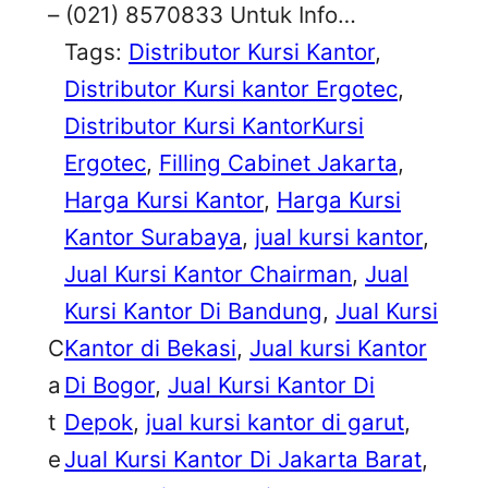
– (021) 8570833 Untuk Info…
Tags:
Distributor Kursi Kantor
, 
Distributor Kursi kantor Ergotec
, 
Distributor Kursi KantorKursi
Ergotec
, 
Filling Cabinet Jakarta
, 
Harga Kursi Kantor
, 
Harga Kursi
Kantor Surabaya
, 
jual kursi kantor
, 
Jual Kursi Kantor Chairman
, 
Jual
Kursi Kantor Di Bandung
, 
Jual Kursi
C
Kantor di Bekasi
, 
Jual kursi Kantor
a
Di Bogor
, 
Jual Kursi Kantor Di
t
Depok
, 
jual kursi kantor di garut
, 
e
Jual Kursi Kantor Di Jakarta Barat
, 