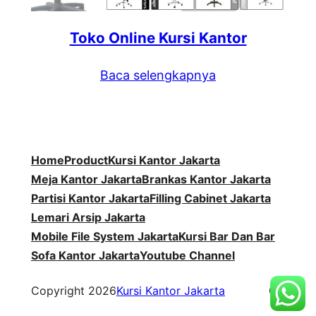
Toko Online Kursi Kantor
Baca selengkapnya
Home
Product
Kursi Kantor Jakarta
Meja Kantor Jakarta
Brankas Kantor Jakarta
Partisi Kantor Jakarta
Filling Cabinet Jakarta
Lemari Arsip Jakarta
Mobile File System Jakarta
Kursi Bar Dan Bar
Sofa Kantor Jakarta
Youtube Channel
WordP
Copyright 2026
Kursi Kantor Jakarta