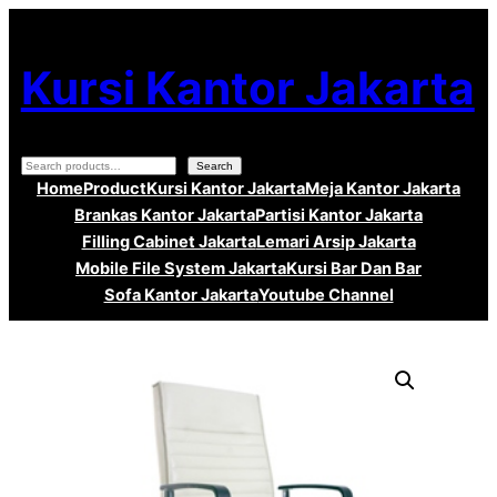
Lewati
ke
Kursi Kantor Jakarta
konten
Search
Search
Home
Product
Kursi Kantor Jakarta
Meja Kantor Jakarta
Brankas Kantor Jakarta
Partisi Kantor Jakarta
Filling Cabinet Jakarta
Lemari Arsip Jakarta
Mobile File System Jakarta
Kursi Bar Dan Bar
Sofa Kantor Jakarta
Youtube Channel