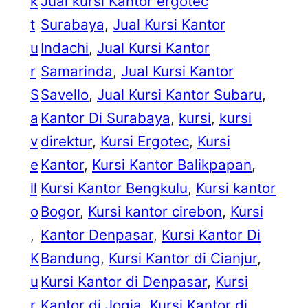
k
Jual kursi Kantor ergotec
t
Surabaya
, 
Jual Kursi Kantor
u
Indachi
, 
Jual Kursi Kantor
r
Samarinda
, 
Jual Kursi Kantor
S
Savello
, 
Jual Kursi Kantor Subaru
, 
a
Kantor Di Surabaya
, 
kursi
, 
kursi
v
direktur
, 
Kursi Ergotec
, 
Kursi
e
Kantor
, 
Kursi Kantor Balikpapan
, 
ll
Kursi Kantor Bengkulu
, 
Kursi kantor
o
Bogor
, 
Kursi kantor cirebon
, 
Kursi
, 
Kantor Denpasar
, 
Kursi Kantor Di
K
Bandung
, 
Kursi Kantor di Cianjur
, 
u
Kursi Kantor di Denpasar
, 
Kursi
r
Kantor di Jogja
, 
Kursi Kantor di