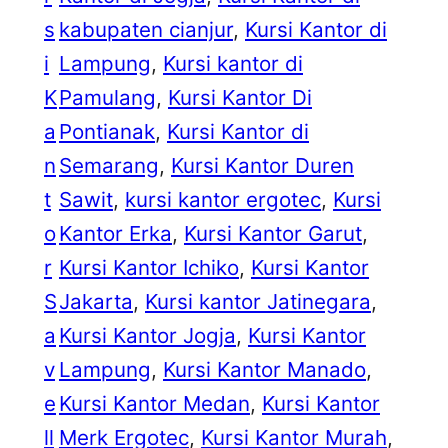
s
kabupaten cianjur
, 
Kursi Kantor di
i
Lampung
, 
Kursi kantor di
K
Pamulang
, 
Kursi Kantor Di
a
Pontianak
, 
Kursi Kantor di
n
Semarang
, 
Kursi Kantor Duren
t
Sawit
, 
kursi kantor ergotec
, 
Kursi
o
Kantor Erka
, 
Kursi Kantor Garut
, 
r
Kursi Kantor Ichiko
, 
Kursi Kantor
S
Jakarta
, 
Kursi kantor Jatinegara
, 
a
Kursi Kantor Jogja
, 
Kursi Kantor
v
Lampung
, 
Kursi Kantor Manado
, 
e
Kursi Kantor Medan
, 
Kursi Kantor
ll
Merk Ergotec
, 
Kursi Kantor Murah
, 