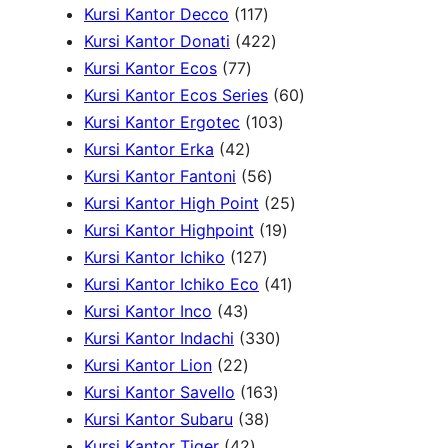
1
k
1
u
o
P
d
9
Kursi Kantor Decco
117
P
1
k
d
4
r
u
P
Kursi Kantor Donati
422
7
r
7
u
2
o
k
r
Kursi Kantor Ecos
77
7
o
P
k
2
d
o
6
Kursi Kantor Ecos Series
60
P
d
r
P
u
1
d
0
Kursi Kantor Ergotec
103
4
r
u
o
r
k
0
u
P
Kursi Kantor Erka
42
2
o
k
d
5
o
3
k
r
Kursi Kantor Fantoni
56
P
d
u
6
d
P
2
o
Kursi Kantor High Point
25
r
u
k
P
u
r
1
5
d
Kursi Kantor Highpoint
19
o
k
1
r
k
o
9
P
u
Kursi Kantor Ichiko
127
d
2
o
d
P
4
r
k
Kursi Kantor Ichiko Eco
41
4
u
7
d
u
r
1
o
Kursi Kantor Inco
43
3
k
P
u
3
k
o
P
d
Kursi Kantor Indachi
330
P
2
r
k
3
d
r
u
Kursi Kantor Lion
22
r
2
o
1
0
u
o
k
Kursi Kantor Savello
163
o
P
d
3
6
P
k
d
Kursi Kantor Subaru
38
d
r
4
u
8
3
r
u
Kursi Kantor Tiger
42