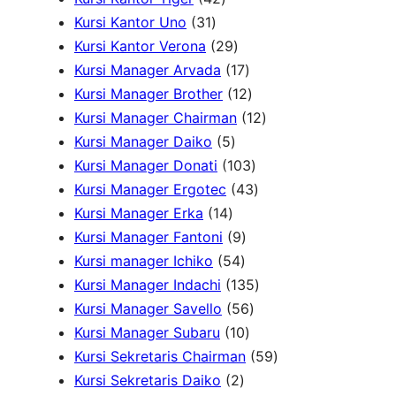
3
u
o
2
k
P
P
o
k
Kursi Kantor Uno
31
1
k
d
P
r
2
r
d
Kursi Kantor Verona
29
P
u
r
o
9
o
u
1
Kursi Manager Arvada
17
r
k
o
d
P
d
k
7
1
Kursi Manager Brother
12
o
d
u
r
u
P
2
1
Kursi Manager Chairman
12
d
u
5
k
o
k
r
P
2
Kursi Manager Daiko
5
u
k
P
d
o
r
1
P
Kursi Manager Donati
103
k
r
u
d
o
0
4
r
Kursi Manager Ergotec
43
1
o
k
u
d
3
3
o
Kursi Manager Erka
14
4
d
9
k
u
P
P
d
Kursi Manager Fantoni
9
P
u
5
P
k
r
r
u
Kursi manager Ichiko
54
r
k
4
r
o
o
1
k
Kursi Manager Indachi
135
o
P
o
5
d
d
3
Kursi Manager Savello
56
d
r
d
1
6
u
u
5
Kursi Manager Subaru
10
u
o
u
0
P
k
k
P
5
Kursi Sekretaris Chairman
59
k
2
d
k
P
r
r
9
Kursi Sekretaris Daiko
2