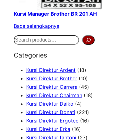
Kursi Manager Brother BR 201 AH
Baca selengkapnya
S
e
Categories
a
1
Kursi Direktur Ardent
18
r
8
1
Kursi Direktur Brother
10
c
P
0
4
Kursi Direktur Carrera
45
h
r
P
5
1
Kursi Direktur Chairman
18
4
o
r
P
8
Kursi Direktur Daiko
4
P
d
o
r
2
P
Kursi Direktur Donati
221
r
u
d
o
2
1
r
Kursi Direktur Ergotec
16
1
o
k
u
d
1
6
o
Kursi Direktur Erka
16
6
d
2
k
u
P
P
d
Kursi Direktur fantoni
27