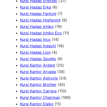
u
r
P
k
k
3
o
7
Kursi Hadap Ergotec
37
6
k
o
r
7
d
P
Kursi Hadap Erka
6
P
7
d
o
P
u
r
Kursi Hadap Fantoni
7
r
P
u
d
r
6
k
o
Kursi Hadap Highpoint
6
o
1
r
k
u
o
P
d
Kursi Hadap Ichiko
19
d
9
o
k
d
r
1
u
Kursi Hadap Ichiko Eco
11
u
1
P
d
u
o
1
k
Kursi Hadap Inco
14
k
4
r
u
1
k
d
P
Kursi Hadap Indachi
18
4
P
o
k
8
u
r
Kursi Hadap Lion
4
P
r
d
8
P
k
o
Kursi Hadap Savello
8
r
o
u
P
r
2
d
Kursi Kantor Ardent
25
o
d
k
r
o
5
3
u
Kursi Kantor Arvada
39
d
u
o
d
P
9
2
k
Kursi Kantor Astrovis
24
u
k
d
u
r
P
4
4
Kursi Kantor Brother
45
k
u
k
o
r
5
1
P
Kursi Kantor Carrera
110
k
d
o
P
1
r
1
Kursi Kantor Chairman
189
1
u
d
r
0
o
8
Kursi Kantor Daiko
11