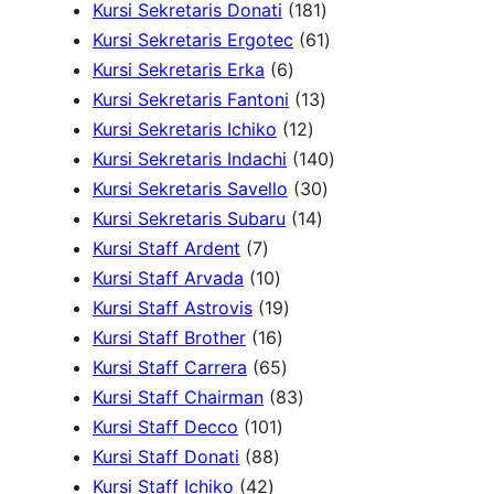
P
u
r
o
o
1
P
Kursi Sekretaris Donati
181
r
k
o
d
d
8
6
r
Kursi Sekretaris Ergotec
61
6
o
d
u
u
1
1
o
Kursi Sekretaris Erka
6
P
d
u
k
k
1
P
P
d
Kursi Sekretaris Fantoni
13
r
u
k
1
3
r
r
u
Kursi Sekretaris Ichiko
12
o
k
2
P
o
o
1
k
Kursi Sekretaris Indachi
140
d
P
r
d
3
d
4
Kursi Sekretaris Savello
30
u
r
1
o
u
0
u
0
Kursi Sekretaris Subaru
14
7
k
o
4
d
k
P
k
P
Kursi Staff Ardent
7
P
1
d
P
u
r
r
Kursi Staff Arvada
10
r
0
1
u
r
k
o
o
Kursi Staff Astrovis
19
o
P
1
9
k
o
d
d
Kursi Staff Brother
16
d
r
6
6
P
d
u
u
Kursi Staff Carrera
65
u
o
P
5
r
8
u
k
k
Kursi Staff Chairman
83
k
d
r
1
P
o
3
k
Kursi Staff Decco
101
8
u
o
0
r
d
P
Kursi Staff Donati
88
4
8
k
d
1
o
u
r
Kursi Staff Ichiko
42