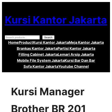
Lewati
ke
Kursi Kantor Jakarta
konten
Search
Search
Home
Product
Kursi Kantor Jakarta
Meja Kantor Jakarta
Brankas Kantor Jakarta
Partisi Kantor Jakarta
Filling Cabinet Jakarta
Lemari Arsip Jakarta
Mobile File System Jakarta
Kursi Bar Dan Bar
Sofa Kantor Jakarta
Youtube Channel
Kursi Manager
Brother BR 201