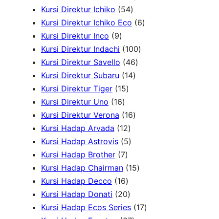
P
u
5
7
k
r
r
u
Kursi Direktur Ichiko
54
r
k
4
P
o
o
k
6
Kursi Direktur Ichiko Eco
6
9
o
P
r
d
d
P
Kursi Direktur Inco
9
P
d
r
o
u
u
1
r
Kursi Direktur Indachi
100
r
u
o
d
4
k
k
0
o
Kursi Direktur Savello
46
o
k
d
1
u
6
0
d
Kursi Direktur Subaru
14
d
1
u
4
k
P
P
u
Kursi Direktur Tiger
15
u
1
5
k
P
r
r
k
Kursi Direktur Uno
16
k
6
P
r
1
o
o
Kursi Direktur Verona
16
P
r
1
o
6
d
d
Kursi Hadap Arvada
12
r
o
2
5
d
P
u
u
Kursi Hadap Astrovis
5
o
7
d
P
P
u
r
k
k
Kursi Hadap Brother
7
d
P
u
r
r
k
o
1
Kursi Hadap Chairman
15
u
r
1
k
o
o
d
5
Kursi Hadap Decco
16
k
o
6
2
d
d
u
P
Kursi Hadap Donati
20
d
P
0
u
u
k
r
1
Kursi Hadap Ecos Series
17