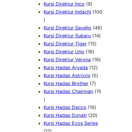
k
u
P
9
d
r
o
Kursi Direktur Inco
9
k
r
P
u
o
d
Kursi Direktur Indachi
100
1
o
r
k
d
u
0
d
o
u
k
4
Kursi Direktur Savello
46
0
u
d
k
1
6
Kursi Direktur Subaru
14
P
k
u
1
4
P
Kursi Direktur Tiger
15
r
k
1
5
P
r
Kursi Direktur Uno
16
o
6
P
r
1
o
Kursi Direktur Verona
16
d
P
r
1
o
6
d
Kursi Hadap Arvada
12
u
r
o
2
5
d
P
u
Kursi Hadap Astrovis
5
k
o
7
d
P
P
u
r
k
Kursi Hadap Brother
7
d
P
u
r
r
k
o
Kursi Hadap Chairman
15
1
u
r
k
o
o
d
5
k
o
1
d
d
u
Kursi Hadap Decco
16
P
d
6
2
u
u
k
Kursi Hadap Donati
20
r
u
P
0
k
k
Kursi Hadap Ecos Series
o
1
k
r
P
17