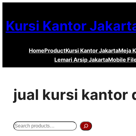
Lewati
ke
Kursi Kantor Jakart
konten
Home
Product
Kursi Kantor Jakarta
Meja K
Lemari Arsip Jakarta
Mobile Fil
jual kursi kantor
S