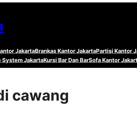
a
antor Jakarta
Brankas Kantor Jakarta
Partisi Kantor 
e System Jakarta
Kursi Bar Dan Bar
Sofa Kantor Jakar
 di cawang