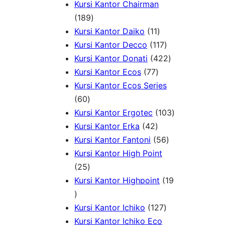
k
d
o
P
1
r
Kursi Kantor Chairman
1
u
d
r
0
o
189
8
1
k
u
o
P
d
Kursi Kantor Daiko
11
9
1
1
k
d
r
u
Kursi Kantor Decco
117
P
P
1
u
4
o
k
Kursi Kantor Donati
422
r
7
r
7
k
2
d
Kursi Kantor Ecos
77
o
7
o
P
2
u
Kursi Kantor Ecos Series
6
d
P
d
r
P
k
60
0
u
r
u
o
r
1
Kursi Kantor Ergotec
103
P
k
4
o
k
d
o
0
Kursi Kantor Erka
42
r
2
d
u
5
d
3
Kursi Kantor Fantoni
56
o
P
u
k
6
u
P
Kursi Kantor High Point
d
2
r
k
P
k
r
25
u
5
o
r
o
Kursi Kantor Highpoint
19
1
k
P
d
o
d
9
r
u
1
d
u
Kursi Kantor Ichiko
127
P
o
k
2
u
k
Kursi Kantor Ichiko Eco