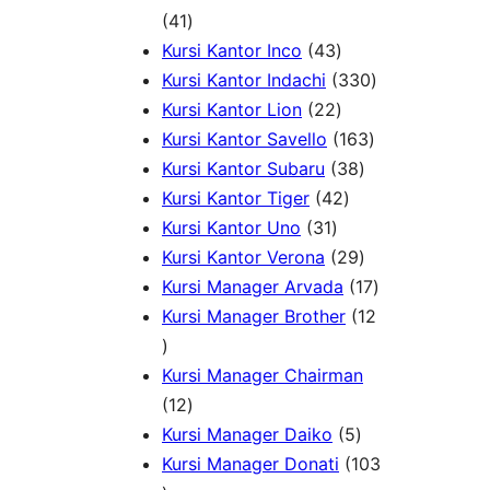
r
4
d
7
k
41
o
1
u
4
P
Kursi Kantor Inco
43
d
P
k
3
r
3
Kursi Kantor Indachi
330
u
r
P
2
o
3
Kursi Kantor Lion
22
k
o
r
2
d
1
0
Kursi Kantor Savello
163
d
o
P
u
3
6
P
Kursi Kantor Subaru
38
u
d
r
4
k
8
3
r
Kursi Kantor Tiger
42
k
3
u
o
2
P
P
o
Kursi Kantor Uno
31
1
k
d
P
r
2
r
d
Kursi Kantor Verona
29
P
u
r
o
9
o
u
1
Kursi Manager Arvada
17
r
k
o
d
P
d
k
7
Kursi Manager Brother
12
1
o
d
u
r
u
P
2
d
u
k
o
k
r
Kursi Manager Chairman
P
1
u
k
d
o
12
r
2
k
5
u
d
Kursi Manager Daiko
5
o
P
P
k
u
Kursi Manager Donati
103