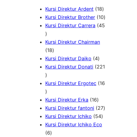
1
Kursi Direktur Ardent
18
8
1
Kursi Direktur Brother
10
P
0
Kursi Direktur Carrera
45
4
r
P
5
o
r
Kursi Direktur Chairman
P
1
d
o
18
r
8
4
u
d
Kursi Direktur Daiko
4
o
P
P
k
u
Kursi Direktur Donati
221
d
2
r
r
k
u
2
o
o
Kursi Direktur Ergotec
16
k
1
1
d
d
P
6
u
1
u
Kursi Direktur Erka
16
r
P
k
6
k
2
Kursi Direktur fantoni
27
o
r
P
5
7
Kursi Direktur Ichiko
54
d
o
r
4
P
Kursi Direktur Ichiko Eco
u
d
6
o
P
r
6