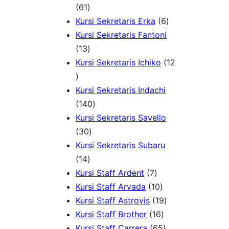
6
d
1
d
k
61
1
u
P
6
u
Kursi Sekretaris Erka
6
P
k
r
P
k
Kursi Sekretaris Fantoni
r
1
o
r
13
o
3
d
o
Kursi Sekretaris Ichiko
12
1
d
P
u
d
2
u
r
k
u
Kursi Sekretaris Indachi
P
k
o
1
k
140
r
d
4
Kursi Sekretaris Savello
o
u
3
0
30
d
k
0
P
Kursi Sekretaris Subaru
u
1
P
r
14
k
4
r
o
7
Kursi Staff Ardent
7
P
o
d
P
1
Kursi Staff Arvada
10
r
d
u
r
0
1
Kursi Staff Astrovis
19
o
u
k
o
P
1
9
Kursi Staff Brother
16
d
k
d
r
6
6
P
Kursi Staff Carrera
65