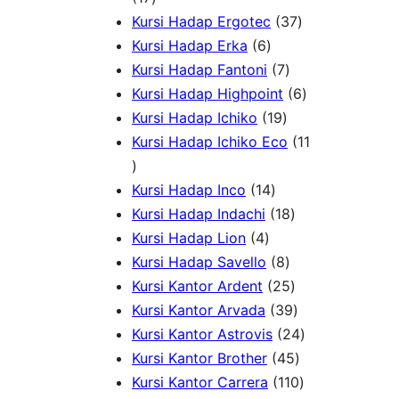
d
7
o
r
3
Kursi Hadap Ergotec
37
u
P
6
d
o
7
Kursi Hadap Erka
6
k
r
P
7
u
d
P
Kursi Hadap Fantoni
7
o
r
P
k
u
r
6
Kursi Hadap Highpoint
6
d
o
1
r
k
o
P
Kursi Hadap Ichiko
19
u
d
9
o
d
r
Kursi Hadap Ichiko Eco
11
1
k
u
P
d
u
o
1
k
1
r
u
k
d
Kursi Hadap Inco
14
P
4
o
k
1
u
Kursi Hadap Indachi
18
r
4
P
d
8
k
Kursi Hadap Lion
4
o
P
r
u
8
P
Kursi Hadap Savello
8
d
r
o
k
P
r
2
Kursi Kantor Ardent
25
u
o
d
r
o
5
3
Kursi Kantor Arvada
39
k
d
u
o
d
P
9
2
Kursi Kantor Astrovis
24
u
k
d
u
r
P
4
4
Kursi Kantor Brother
45
k
u
k
o
r
5
1
P
Kursi Kantor Carrera
110