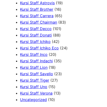
r
0
1
u
r
k
o
o
Kursi Staff Astrovis
19
o
P
1
9
k
o
d
d
Kursi Staff Brother
16
d
r
6
6
P
d
u
u
Kursi Staff Carrera
65
u
o
P
5
r
8
u
k
k
Kursi Staff Chairman
83
k
d
r
1
P
o
3
k
Kursi Staff Decco
101
8
u
o
0
r
d
P
Kursi Staff Donati
88
4
8
k
d
1
o
u
r
Kursi Staff Ichiko
42
2
P
u
P
d
k
o
2
Kursi Staff Ichiko Eco
24
2
P
r
k
r
u
d
4
Kursi Staff Inco
20
0
r
o
o
3
k
u
P
Kursi Staff Indachi
35
1
P
o
d
d
5
k
r
Kursi Staff Lion
18
8
r
d
u
u
P
2
o
Kursi Staff Savello
23
P
o
2
u
k
k
r
3
d
Kursi Staff Tiger
27
1
r
d
7
k
o
P
u
Kursi Staff Uno
15
5
o
u
P
1
d
r
k
Kursi Staff Verona
13
1
P
d
k
r
3
u
o
Uncategorized
10
0
r
u
o
P
k
d