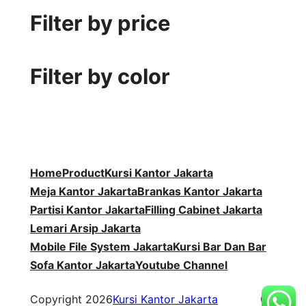
P
o
k
d
r
u
Filter by price
r
d
u
o
k
o
u
k
d
d
k
u
Filter by color
u
k
k
Home
Product
Kursi Kantor Jakarta
Meja Kantor Jakarta
Brankas Kantor Jakarta
Partisi Kantor Jakarta
Filling Cabinet Jakarta
Lemari Arsip Jakarta
Mobile File System Jakarta
Kursi Bar Dan Bar
Sofa Kantor Jakarta
Youtube Channel
WordP
Copyright 2026
Kursi Kantor Jakarta