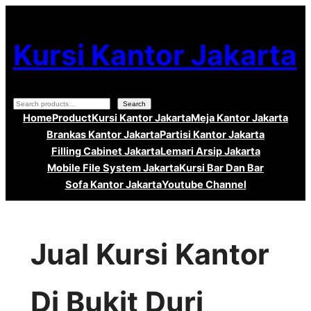
Lewati
ke
Kursi Kantor Jakarta
konten
Search
Search
Home
Product
Kursi Kantor Jakarta
Meja Kantor Jakarta
Brankas Kantor Jakarta
Partisi Kantor Jakarta
Filling Cabinet Jakarta
Lemari Arsip Jakarta
Mobile File System Jakarta
Kursi Bar Dan Bar
Sofa Kantor Jakarta
Youtube Channel
Jual Kursi Kantor
Di Bukit Duri