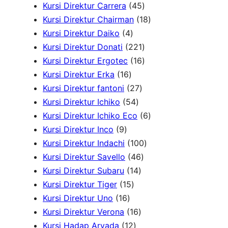
P
0
4
Kursi Direktur Carrera
45
h
r
P
5
1
Kursi Direktur Chairman
18
4
o
r
P
8
Kursi Direktur Daiko
4
P
d
o
r
2
P
Kursi Direktur Donati
221
r
u
d
o
2
1
r
Kursi Direktur Ergotec
16
1
o
k
u
d
1
6
o
Kursi Direktur Erka
16
6
d
2
k
u
P
P
d
Kursi Direktur fantoni
27
P
u
5
7
k
r
r
u
Kursi Direktur Ichiko
54
r
k
4
P
o
o
k
6
Kursi Direktur Ichiko Eco
6
9
o
P
r
d
d
P
Kursi Direktur Inco
9
P
d
r
o
u
u
1
r
Kursi Direktur Indachi
100
r
u
o
d
4
k
k
0
o
Kursi Direktur Savello
46
o
k
d
1
u
6
0
d
Kursi Direktur Subaru
14
d
1
u
4
k
P
P
u
Kursi Direktur Tiger
15
u
1
5
k
P
r
r
k
Kursi Direktur Uno
16
k
6
P
r
1
o
o
Kursi Direktur Verona
16
P
r
1
o
6
d
d
Kursi Hadap Arvada
12