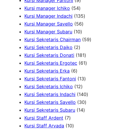
Kursi Manager Fantoni
9
P
u
5
P
k
r
r
u
Kursi manager Ichiko
54
r
k
4
r
o
o
1
k
Kursi Manager Indachi
135
o
P
o
5
d
d
3
Kursi Manager Savello
56
d
r
d
1
6
u
u
5
Kursi Manager Subaru
10
u
o
u
0
P
k
k
P
5
Kursi Sekretaris Chairman
59
k
2
d
k
P
r
r
9
Kursi Sekretaris Daiko
2
P
u
r
o
o
1
P
Kursi Sekretaris Donati
181
r
k
o
d
d
8
6
r
Kursi Sekretaris Ergotec
61
6
o
d
u
u
1
1
o
Kursi Sekretaris Erka
6
P
d
u
k
k
1
P
P
d
Kursi Sekretaris Fantoni
13
r
u
k
1
3
r
r
u
Kursi Sekretaris Ichiko
12
o
k
2
P
o
o
1
k
Kursi Sekretaris Indachi
140
d
P
r
d
3
d
4
Kursi Sekretaris Savello
30
u
r
1
o
u
0
u
0
Kursi Sekretaris Subaru
14
7
k
o
4
d
k
P
k
P
Kursi Staff Ardent
7
P
1
d
P
u
r
r
Kursi Staff Arvada
10