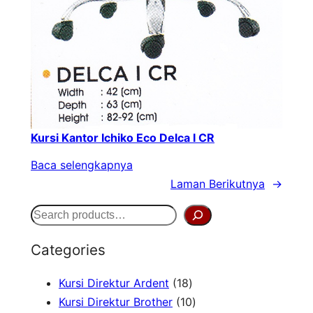
Kursi Kantor Ichiko Eco Delca I CR
Baca selengkapnya
Laman Berikutnya
→
S
e
Categories
a
1
Kursi Direktur Ardent
18
r
8
1
Kursi Direktur Brother
10
c