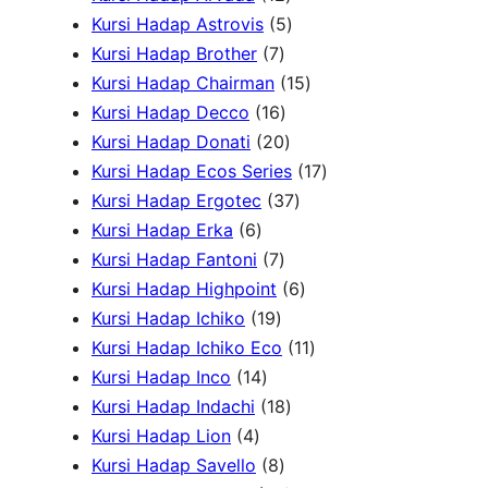
r
o
2
5
d
P
u
u
Kursi Hadap Astrovis
5
o
7
d
P
P
u
r
k
k
Kursi Hadap Brother
7
d
P
u
r
r
k
o
1
Kursi Hadap Chairman
15
u
r
1
k
o
o
d
5
Kursi Hadap Decco
16
k
o
6
2
d
d
u
P
Kursi Hadap Donati
20
d
P
0
u
u
k
r
1
Kursi Hadap Ecos Series
17
u
r
P
k
k
3
o
7
Kursi Hadap Ergotec
37
6
k
o
r
7
d
P
Kursi Hadap Erka
6
P
7
d
o
P
u
r
Kursi Hadap Fantoni
7
r
P
u
d
r
6
k
o
Kursi Hadap Highpoint
6
o
1
r
k
u
o
P
d
Kursi Hadap Ichiko
19
d
9
o
k
d
r
1
u
Kursi Hadap Ichiko Eco
11
u
1
P
d
u
o
1
k
Kursi Hadap Inco
14
k
4
r
u
1
k
d
P
Kursi Hadap Indachi
18
4
P
o
k
8
u
r
Kursi Hadap Lion
4
P
r
d
8
P
k
o
Kursi Hadap Savello
8