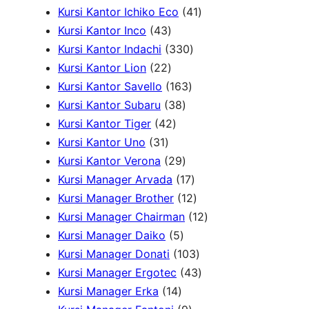
d
2
o
d
P
4
r
k
Kursi Kantor Ichiko Eco
41
4
u
7
d
u
r
1
o
Kursi Kantor Inco
43
3
k
P
u
3
k
o
P
d
Kursi Kantor Indachi
330
P
2
r
k
3
d
r
u
Kursi Kantor Lion
22
r
2
o
1
0
u
o
k
Kursi Kantor Savello
163
o
P
d
3
6
P
k
d
Kursi Kantor Subaru
38
d
r
4
u
8
3
r
u
Kursi Kantor Tiger
42
3
u
o
2
k
P
P
o
k
Kursi Kantor Uno
31
1
k
d
P
r
2
r
d
Kursi Kantor Verona
29
P
u
r
o
9
o
u
1
Kursi Manager Arvada
17
r
k
o
d
P
d
k
7
1
Kursi Manager Brother
12
o
d
u
r
u
P
2
1
Kursi Manager Chairman
12
d
u
5
k
o
k
r
P
2
Kursi Manager Daiko
5
u
k
P
d
o
r
1
P
Kursi Manager Donati
103
k
r
u
d
o
0
4
r
Kursi Manager Ergotec
43
1
o
k
u
d
3
3
o
Kursi Manager Erka
14
4
d
9
k
u
P
P
d