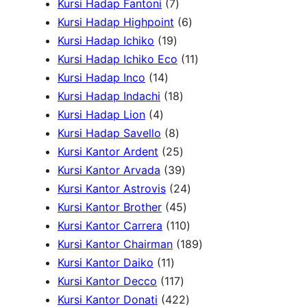
P
7
d
o
P
u
r
Kursi Hadap Fantoni
7
r
P
u
d
r
6
k
o
Kursi Hadap Highpoint
6
o
1
r
k
u
o
P
d
Kursi Hadap Ichiko
19
d
9
o
k
d
r
1
u
Kursi Hadap Ichiko Eco
11
u
1
P
d
u
o
1
k
Kursi Hadap Inco
14
k
4
r
u
1
k
d
P
Kursi Hadap Indachi
18
4
P
o
k
8
u
r
Kursi Hadap Lion
4
P
r
d
8
P
k
o
Kursi Hadap Savello
8
r
o
u
P
r
2
d
Kursi Kantor Ardent
25
o
d
k
r
o
5
3
u
Kursi Kantor Arvada
39
d
u
o
d
P
9
2
k
Kursi Kantor Astrovis
24
u
k
d
u
r
P
4
4
Kursi Kantor Brother
45
k
u
k
o
r
5
1
P
Kursi Kantor Carrera
110
k
d
o
P
1
r
1
Kursi Kantor Chairman
189
1
u
d
r
0
o
8
Kursi Kantor Daiko
11
1
k
1
u
o
P
d
9
Kursi Kantor Decco
117
P
1
k
d
4
r
u
P
Kursi Kantor Donati
422