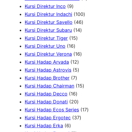
9
o
P
r
d
d
P
Kursi Direktur Inco
9
P
d
r
o
u
u
1
r
Kursi Direktur Indachi
100
r
u
o
d
4
k
k
0
o
Kursi Direktur Savello
46
o
k
d
1
u
6
0
d
Kursi Direktur Subaru
14
d
1
u
4
k
P
P
u
Kursi Direktur Tiger
15
u
1
5
k
P
r
r
k
Kursi Direktur Uno
16
k
6
P
r
1
o
o
Kursi Direktur Verona
16
P
r
1
o
6
d
d
Kursi Hadap Arvada
12
r
o
2
5
d
P
u
u
Kursi Hadap Astrovis
5
o
7
d
P
P
u
r
k
k
Kursi Hadap Brother
7
d
P
u
r
r
k
o
1
Kursi Hadap Chairman
15
u
r
1
k
o
o
d
5
Kursi Hadap Decco
16
k
o
6
2
d
d
u
P
Kursi Hadap Donati
20
d
P
0
u
u
k
r
1
Kursi Hadap Ecos Series
17
u
r
P
k
k
3
o
7
Kursi Hadap Ergotec
37
6
k
o
r
7
d
P
Kursi Hadap Erka
6