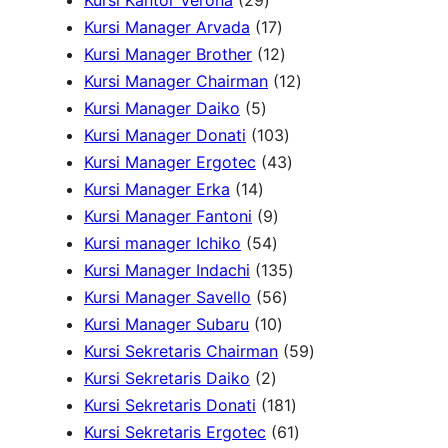
Kursi Kantor Verona
29
P
u
r
o
9
o
u
1
Kursi Manager Arvada
17
r
k
o
d
P
d
k
7
1
Kursi Manager Brother
12
o
d
u
r
u
P
2
1
Kursi Manager Chairman
12
d
u
5
k
o
k
r
P
2
Kursi Manager Daiko
5
u
k
P
d
o
r
1
P
Kursi Manager Donati
103
k
r
u
d
o
0
4
r
Kursi Manager Ergotec
43
1
o
k
u
d
3
3
o
Kursi Manager Erka
14
4
d
9
k
u
P
P
d
Kursi Manager Fantoni
9
P
u
5
P
k
r
r
u
Kursi manager Ichiko
54
r
k
4
r
o
o
1
k
Kursi Manager Indachi
135
o
P
o
5
d
d
3
Kursi Manager Savello
56
d
r
d
1
6
u
u
5
Kursi Manager Subaru
10
u
o
u
0
P
k
k
P
5
Kursi Sekretaris Chairman
59
k
2
d
k
P
r
r
9
Kursi Sekretaris Daiko
2
P
u
r
o
o
1
P
Kursi Sekretaris Donati
181
r
k
o
d
d
8
6
r
Kursi Sekretaris Ergotec
61