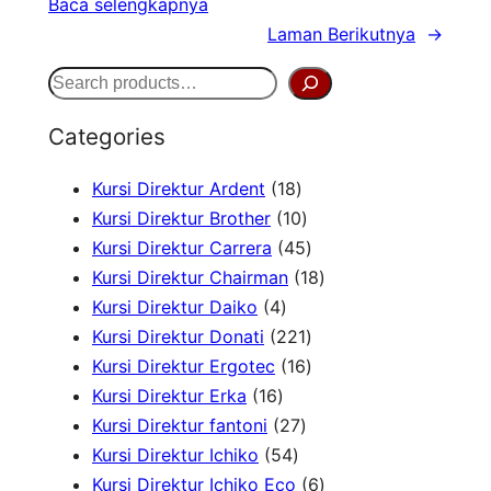
Baca selengkapnya
Laman Berikutnya
→
S
e
Categories
a
1
Kursi Direktur Ardent
18
r
8
1
Kursi Direktur Brother
10
c
P
0
4
Kursi Direktur Carrera
45
h
r
P
5
1
Kursi Direktur Chairman
18
4
o
r
P
8
Kursi Direktur Daiko
4
P
d
o
r
2
P
Kursi Direktur Donati
221
r
u
d
o
2
1
r
Kursi Direktur Ergotec
16
1
o
k
u
d
1
6
o
Kursi Direktur Erka
16
6
d
2
k
u
P
P
d
Kursi Direktur fantoni
27
P
u
5
7
k
r
r
u
Kursi Direktur Ichiko
54
r
k
4
P
o
o
k
6
Kursi Direktur Ichiko Eco
6