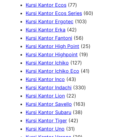
7
r
7
u
2
o
k
r
Kursi Kantor Ecos
77
7
o
P
k
2
d
o
6
Kursi Kantor Ecos Series
60
P
d
r
P
u
1
d
0
Kursi Kantor Ergotec
103
4
r
u
o
r
k
0
u
P
Kursi Kantor Erka
42
2
o
k
d
5
o
3
k
r
Kursi Kantor Fantoni
56
P
d
u
6
d
P
2
o
Kursi Kantor High Point
25
r
u
k
P
u
r
1
5
d
Kursi Kantor Highpoint
19
o
k
1
r
k
o
9
P
u
Kursi Kantor Ichiko
127
d
2
o
d
P
4
r
k
Kursi Kantor Ichiko Eco
41
4
u
7
d
u
r
1
o
Kursi Kantor Inco
43
3
k
P
u
3
k
o
P
d
Kursi Kantor Indachi
330
P
2
r
k
3
d
r
u
Kursi Kantor Lion
22
r
2
o
1
0
u
o
k
Kursi Kantor Savello
163
o
P
d
3
6
P
k
d
Kursi Kantor Subaru
38
d
r
4
u
8
3
r
u
Kursi Kantor Tiger
42
3
u
o
2
k
P
P
o
k
Kursi Kantor Uno
31
1
k
d
P
r
2
r
d