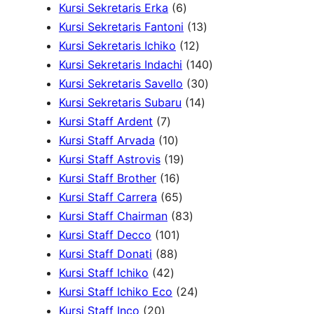
6
o
d
u
u
1
1
o
Kursi Sekretaris Erka
6
P
d
u
k
k
1
P
P
d
Kursi Sekretaris Fantoni
13
r
u
k
1
3
r
r
u
Kursi Sekretaris Ichiko
12
o
k
2
P
o
o
1
k
Kursi Sekretaris Indachi
140
d
P
r
d
3
d
4
Kursi Sekretaris Savello
30
u
r
1
o
u
0
u
0
Kursi Sekretaris Subaru
14
7
k
o
4
d
k
P
k
P
Kursi Staff Ardent
7
P
1
d
P
u
r
r
Kursi Staff Arvada
10
r
0
1
u
r
k
o
o
Kursi Staff Astrovis
19
o
P
1
9
k
o
d
d
Kursi Staff Brother
16
d
r
6
6
P
d
u
u
Kursi Staff Carrera
65
u
o
P
5
r
8
u
k
k
Kursi Staff Chairman
83
k
d
r
1
P
o
3
k
Kursi Staff Decco
101
8
u
o
0
r
d
P
Kursi Staff Donati
88
4
8
k
d
1
o
u
r
Kursi Staff Ichiko
42
2
P
u
P
d
k
o
2
Kursi Staff Ichiko Eco
24
2
P
r
k
r
u
d
4
Kursi Staff Inco
20