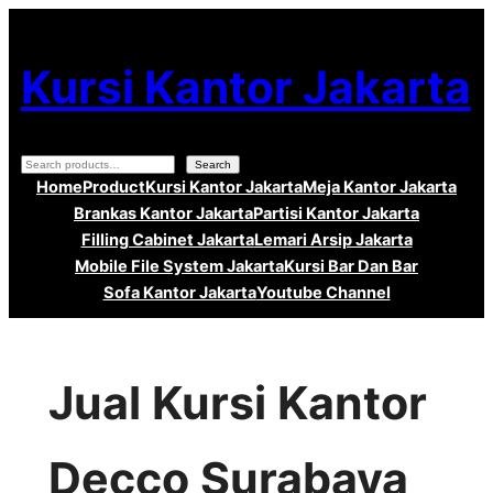
Lewati
ke
Kursi Kantor Jakarta
konten
Search
Search
Home
Product
Kursi Kantor Jakarta
Meja Kantor Jakarta
Brankas Kantor Jakarta
Partisi Kantor Jakarta
Filling Cabinet Jakarta
Lemari Arsip Jakarta
Mobile File System Jakarta
Kursi Bar Dan Bar
Sofa Kantor Jakarta
Youtube Channel
Jual Kursi Kantor
Decco Surabaya