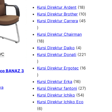
1
Kursi Direktur Ardent
18
8
1
Kursi Direktur Brother
10
P
0
Kursi Direktur Carrera
45
4
r
P
5
o
r
Kursi Direktur Chairman
P
1
d
o
18
r
8
4
u
d
Kursi Direktur Daiko
4
o
P
P
k
u
Kursi Direktur Donati
221
d
2
r
r
k
u
2
o
o
Kursi Direktur Ergotec
16
cco BANAZ 3
k
1
1
d
d
P
6
u
1
u
Kursi Direktur Erka
16
ya
r
P
k
6
k
2
Kursi Direktur fantoni
27
o
r
P
5
7
Kursi Direktur Ichiko
54
d
o
r
4
P
Kursi Direktur Ichiko Eco
u
d
6
o
P
r
6