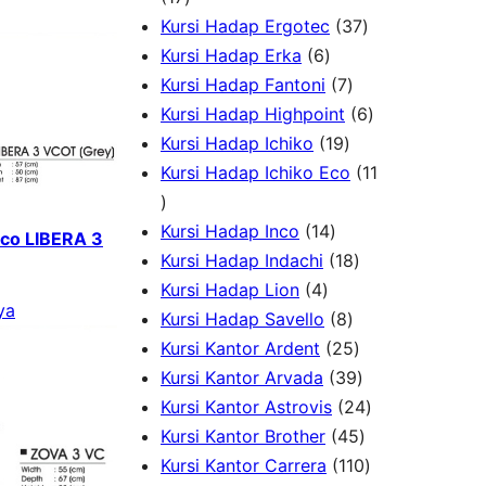
d
7
o
r
3
Kursi Hadap Ergotec
37
u
P
6
d
o
7
Kursi Hadap Erka
6
k
r
P
7
u
d
P
Kursi Hadap Fantoni
7
o
r
P
k
u
r
6
Kursi Hadap Highpoint
6
d
o
1
r
k
o
P
Kursi Hadap Ichiko
19
u
d
9
o
d
r
Kursi Hadap Ichiko Eco
11
1
k
u
P
d
u
o
1
k
1
r
u
k
d
Kursi Hadap Inco
14
cco LIBERA 3
P
4
o
k
1
u
Kursi Hadap Indachi
18
r
4
P
d
8
k
Kursi Hadap Lion
4
ya
o
P
r
u
8
P
Kursi Hadap Savello
8
d
r
o
k
P
r
2
Kursi Kantor Ardent
25
u
o
d
r
o
5
3
Kursi Kantor Arvada
39
k
d
u
o
d
P
9
2
Kursi Kantor Astrovis
24
u
k
d
u
r
P
4
4
Kursi Kantor Brother
45
k
u
k
o
r
5
1
P
Kursi Kantor Carrera
110