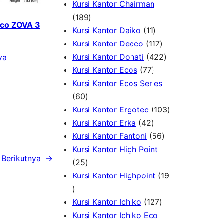
k
d
o
P
1
r
Kursi Kantor Chairman
1
u
d
r
0
o
189
cco ZOVA 3
8
1
k
u
o
P
d
Kursi Kantor Daiko
11
9
1
1
k
d
r
u
Kursi Kantor Decco
117
P
P
1
u
4
o
k
Kursi Kantor Donati
422
ya
r
7
r
7
k
2
d
Kursi Kantor Ecos
77
o
7
o
P
2
u
Kursi Kantor Ecos Series
6
d
P
d
r
P
k
60
0
u
r
u
o
r
1
Kursi Kantor Ergotec
103
P
k
4
o
k
d
o
0
Kursi Kantor Erka
42
r
2
d
u
5
d
3
Kursi Kantor Fantoni
56
o
P
u
k
6
u
P
Kursi Kantor High Point
Berikutnya
→
d
2
r
k
P
k
r
25
u
5
o
r
o
Kursi Kantor Highpoint
19
1
k
P
d
o
d
9
r
u
1
d
u
Kursi Kantor Ichiko
127
P
o
k
2
u
k
Kursi Kantor Ichiko Eco