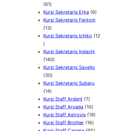
6
d
1
d
k
61
1
u
P
6
u
Kursi Sekretaris Erka
6
P
k
r
P
k
Kursi Sekretaris Fantoni
r
1
o
r
13
o
3
d
o
Kursi Sekretaris Ichiko
12
1
d
P
u
d
2
u
r
k
u
Kursi Sekretaris Indachi
P
k
o
1
k
140
r
d
4
Kursi Sekretaris Savello
o
u
3
0
30
d
k
0
P
Kursi Sekretaris Subaru
u
1
P
r
14
k
4
r
o
7
Kursi Staff Ardent
7
P
o
d
P
1
Kursi Staff Arvada
10
r
d
u
r
0
1
Kursi Staff Astrovis
19
o
u
k
o
P
1
9
Kursi Staff Brother
16
d
k
d
r
6
6
P
Kursi Staff Carrera
65