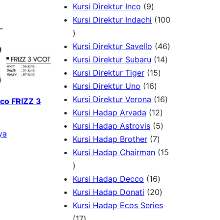
k
u
P
9
d
r
o
Kursi Direktur Inco
9
k
r
P
u
o
d
Kursi Direktur Indachi
100
1
o
r
k
d
u
0
d
o
u
k
4
Kursi Direktur Savello
46
0
u
d
k
1
6
Kursi Direktur Subaru
14
P
k
u
1
4
P
Kursi Direktur Tiger
15
r
k
1
5
P
r
Kursi Direktur Uno
16
o
6
P
r
1
o
Kursi Direktur Verona
16
cco FRIZZ 3
d
P
r
1
o
6
d
Kursi Hadap Arvada
12
u
r
o
2
5
d
P
u
Kursi Hadap Astrovis
5
ya
k
o
7
d
P
P
u
r
k
Kursi Hadap Brother
7
d
P
u
r
r
k
o
Kursi Hadap Chairman
15
1
u
r
k
o
o
d
5
k
o
1
d
d
u
Kursi Hadap Decco
16
P
d
6
2
u
u
k
Kursi Hadap Donati
20
r
u
P
0
k
k
Kursi Hadap Ecos Series
o
1
k
r
P
17