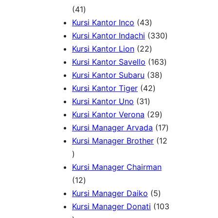
r
4
d
7
k
41
o
1
u
4
P
Kursi Kantor Inco
43
d
P
k
3
r
3
Kursi Kantor Indachi
330
u
r
P
2
o
3
Kursi Kantor Lion
22
k
o
r
2
d
1
0
Kursi Kantor Savello
163
d
o
P
u
3
6
P
Kursi Kantor Subaru
38
u
d
r
4
k
8
3
r
Kursi Kantor Tiger
42
k
3
u
o
2
P
P
o
Kursi Kantor Uno
31
1
k
d
P
r
2
r
d
Kursi Kantor Verona
29
P
u
r
o
9
o
u
1
Kursi Manager Arvada
17
r
k
o
d
P
d
k
7
Kursi Manager Brother
12
1
o
d
u
r
u
P
2
d
u
k
o
k
r
Kursi Manager Chairman
P
1
u
k
d
o
12
r
2
k
5
u
d
Kursi Manager Daiko
5
o
P
P
k
u
Kursi Manager Donati
103