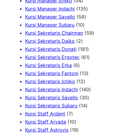
P
u
5
P
k
r
r
u
Kursi manager Ichiko
54
r
k
4
r
o
o
1
k
Kursi Manager Indachi
135
o
P
o
5
d
d
3
Kursi Manager Savello
56
d
r
d
1
6
u
u
5
Kursi Manager Subaru
10
u
o
u
0
P
k
k
P
5
Kursi Sekretaris Chairman
59
k
2
d
k
P
r
r
9
Kursi Sekretaris Daiko
2
P
u
r
o
o
1
P
Kursi Sekretaris Donati
181
r
k
o
d
d
8
6
r
Kursi Sekretaris Ergotec
61
6
o
d
u
u
1
1
o
Kursi Sekretaris Erka
6
P
d
u
k
k
1
P
P
d
Kursi Sekretaris Fantoni
13
r
u
k
1
3
r
r
u
Kursi Sekretaris Ichiko
12
o
k
2
P
o
o
1
k
Kursi Sekretaris Indachi
140
d
P
r
d
3
d
4
Kursi Sekretaris Savello
30
u
r
1
o
u
0
u
0
Kursi Sekretaris Subaru
14
7
k
o
4
d
k
P
k
P
Kursi Staff Ardent
7
P
1
d
P
u
r
r
Kursi Staff Arvada
10
r
0
1
u
r
k
o
o
Kursi Staff Astrovis
19