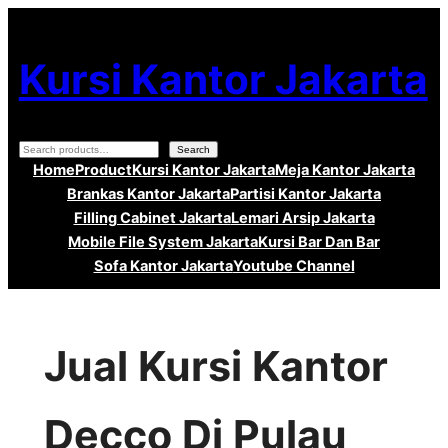
Lewati
ke
Kursi Kantor Jakarta
konten
Search
Search
Home
Product
Kursi Kantor Jakarta
Meja Kantor Jakarta
Brankas Kantor Jakarta
Partisi Kantor Jakarta
Filling Cabinet Jakarta
Lemari Arsip Jakarta
Mobile File System Jakarta
Kursi Bar Dan Bar
Sofa Kantor Jakarta
Youtube Channel
Jual Kursi Kantor
Decco Di Pulau