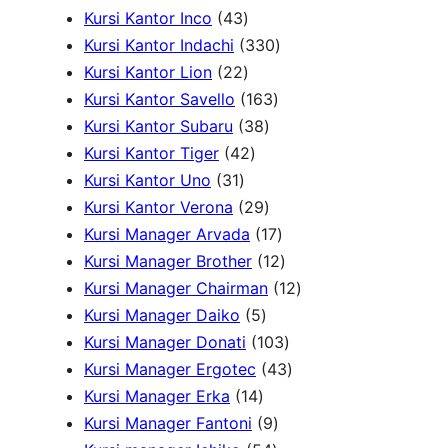
4
u
7
d
u
r
1
o
Kursi Kantor Inco
43
3
k
P
u
3
k
o
P
d
Kursi Kantor Indachi
330
P
2
r
k
3
d
r
u
Kursi Kantor Lion
22
r
2
o
1
0
u
o
k
Kursi Kantor Savello
163
o
P
d
3
6
P
k
d
Kursi Kantor Subaru
38
d
r
4
u
8
3
r
u
Kursi Kantor Tiger
42
3
u
o
2
k
P
P
o
k
Kursi Kantor Uno
31
1
k
d
P
r
2
r
d
Kursi Kantor Verona
29
P
u
r
o
9
o
u
1
Kursi Manager Arvada
17
r
k
o
d
P
d
k
7
1
Kursi Manager Brother
12
o
d
u
r
u
P
2
1
Kursi Manager Chairman
12
d
u
5
k
o
k
r
P
2
Kursi Manager Daiko
5
u
k
P
d
o
r
1
P
Kursi Manager Donati
103
k
r
u
d
o
0
4
r
Kursi Manager Ergotec
43
1
o
k
u
d
3
3
o
Kursi Manager Erka
14
4
d
9
k
u
P
P
d
Kursi Manager Fantoni
9