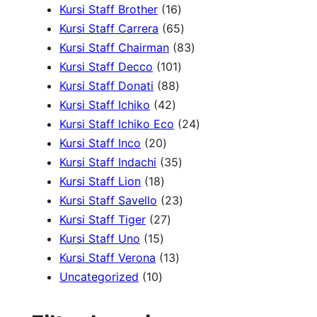
o
P
1
9
k
o
d
d
Kursi Staff Brother
16
d
r
6
6
P
d
u
u
Kursi Staff Carrera
65
u
o
P
5
r
8
u
k
k
Kursi Staff Chairman
83
k
d
r
1
P
o
3
k
Kursi Staff Decco
101
8
u
o
0
r
d
P
Kursi Staff Donati
88
4
8
k
d
1
o
u
r
Kursi Staff Ichiko
42
2
P
u
P
d
k
o
2
Kursi Staff Ichiko Eco
24
2
P
r
k
r
u
d
4
Kursi Staff Inco
20
0
r
o
o
3
k
u
P
Kursi Staff Indachi
35
1
P
o
d
d
5
k
r
Kursi Staff Lion
18
8
r
d
u
u
P
2
o
Kursi Staff Savello
23
P
o
2
u
k
k
r
3
d
Kursi Staff Tiger
27
1
r
d
7
k
o
P
u
Kursi Staff Uno
15
5
o
u
P
1
d
r
k
Kursi Staff Verona
13
1
P
d
k
r
3
u
o
Uncategorized
10
0
r
u
o
P
k
d
P
o
k
d
r
u