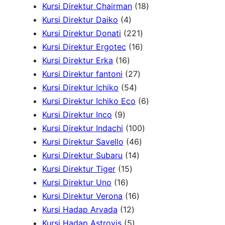
h
r
P
5
1
Kursi Direktur Chairman
18
4
o
r
P
8
Kursi Direktur Daiko
4
P
d
o
r
2
P
Kursi Direktur Donati
221
r
u
d
o
2
1
r
Kursi Direktur Ergotec
16
1
o
k
u
d
1
6
o
Kursi Direktur Erka
16
6
d
2
k
u
P
P
d
Kursi Direktur fantoni
27
P
u
5
7
k
r
r
u
Kursi Direktur Ichiko
54
r
k
4
P
o
o
k
6
Kursi Direktur Ichiko Eco
6
9
o
P
r
d
d
P
Kursi Direktur Inco
9
P
d
r
o
u
u
1
r
Kursi Direktur Indachi
100
r
u
o
d
4
k
k
0
o
Kursi Direktur Savello
46
o
k
d
1
u
6
0
d
Kursi Direktur Subaru
14
d
1
u
4
k
P
P
u
Kursi Direktur Tiger
15
u
1
5
k
P
r
r
k
Kursi Direktur Uno
16
k
6
P
r
1
o
o
Kursi Direktur Verona
16
P
r
1
o
6
d
d
Kursi Hadap Arvada
12
r
o
2
5
d
P
u
u
Kursi Hadap Astrovis
5