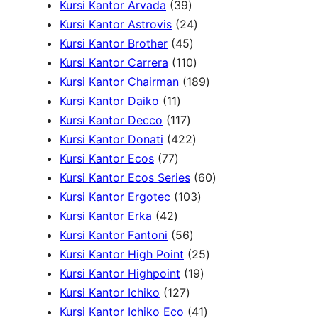
o
d
k
r
o
5
3
u
Kursi Kantor Arvada
39
d
u
o
d
P
9
2
k
Kursi Kantor Astrovis
24
u
k
d
u
r
P
4
4
Kursi Kantor Brother
45
k
u
k
o
r
5
1
P
Kursi Kantor Carrera
110
k
d
o
P
1
r
1
Kursi Kantor Chairman
189
1
u
d
r
0
o
8
Kursi Kantor Daiko
11
1
k
1
u
o
P
d
9
Kursi Kantor Decco
117
P
1
k
d
4
r
u
P
Kursi Kantor Donati
422
7
r
7
u
2
o
k
r
Kursi Kantor Ecos
77
7
o
P
k
2
d
o
6
Kursi Kantor Ecos Series
60
P
d
r
P
u
1
d
0
Kursi Kantor Ergotec
103
4
r
u
o
r
k
0
u
P
Kursi Kantor Erka
42
2
o
k
d
5
o
3
k
r
Kursi Kantor Fantoni
56
P
d
u
6
d
P
2
o
Kursi Kantor High Point
25
r
u
k
P
u
r
1
5
d
Kursi Kantor Highpoint
19
o
k
1
r
k
o
9
P
u
Kursi Kantor Ichiko
127
d
2
o
d
P
4
r
k
Kursi Kantor Ichiko Eco
41