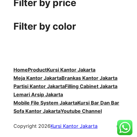
Filter by price
r
d
u
o
k
o
u
k
d
d
k
u
Filter by color
u
k
k
Home
Product
Kursi Kantor Jakarta
Meja Kantor Jakarta
Brankas Kantor Jakarta
Partisi Kantor Jakarta
Filling Cabinet Jakarta
Lemari Arsip Jakarta
Mobile File System Jakarta
Kursi Bar Dan Bar
Sofa Kantor Jakarta
Youtube Channel
WordP
Copyright 2026
Kursi Kantor Jakarta