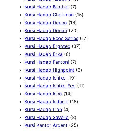
o
7
d
P
P
u
r
k
k
Kursi Hadap Brother
7
d
P
u
r
r
k
o
1
Kursi Hadap Chairman
15
u
r
1
k
o
o
d
5
Kursi Hadap Decco
16
k
o
6
2
d
d
u
P
Kursi Hadap Donati
20
d
P
0
u
u
k
r
1
Kursi Hadap Ecos Series
17
u
r
P
k
k
3
o
7
Kursi Hadap Ergotec
37
6
k
o
r
7
d
P
Kursi Hadap Erka
6
P
7
d
o
P
u
r
Kursi Hadap Fantoni
7
r
P
u
d
r
6
k
o
Kursi Hadap Highpoint
6
o
1
r
k
u
o
P
d
Kursi Hadap Ichiko
19
d
9
o
k
d
r
1
u
Kursi Hadap Ichiko Eco
11
u
1
P
d
u
o
1
k
Kursi Hadap Inco
14
k
4
r
u
1
k
d
P
Kursi Hadap Indachi
18
4
P
o
k
8
u
r
Kursi Hadap Lion
4
P
r
d
8
P
k
o
Kursi Hadap Savello
8
r
o
u
P
r
2
d
Kursi Kantor Ardent
25