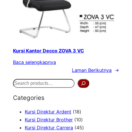
Kursi Kantor Decco ZOVA 3 VC
Baca selengkapnya
Laman Berikutnya
→
S
e
Categories
a
1
Kursi Direktur Ardent
18
r
8
1
Kursi Direktur Brother
10
c
P
0
4
Kursi Direktur Carrera
45