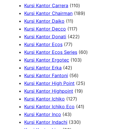
k
u
k
o
r
5
1
P
Kursi Kantor Carrera
110
k
d
o
P
1
r
1
Kursi Kantor Chairman
189
1
u
d
r
0
o
8
Kursi Kantor Daiko
11
1
k
1
u
o
P
d
9
Kursi Kantor Decco
117
P
1
k
d
4
r
u
P
Kursi Kantor Donati
422
7
r
7
u
2
o
k
r
Kursi Kantor Ecos
77
7
o
P
k
2
d
o
6
Kursi Kantor Ecos Series
60
P
d
r
P
u
1
d
0
Kursi Kantor Ergotec
103
4
r
u
o
r
k
0
u
P
Kursi Kantor Erka
42
2
o
k
d
5
o
3
k
r
Kursi Kantor Fantoni
56
P
d
u
6
d
P
2
o
Kursi Kantor High Point
25
r
u
k
P
u
r
1
5
d
Kursi Kantor Highpoint
19
o
k
1
r
k
o
9
P
u
Kursi Kantor Ichiko
127
d
2
o
d
P
4
r
k
Kursi Kantor Ichiko Eco
41
4
u
7
d
u
r
1
o
Kursi Kantor Inco
43
3
k
P
u
3
k
o
P
d
Kursi Kantor Indachi
330