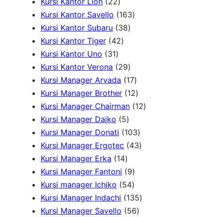
P
2
r
k
3
d
r
u
Kursi Kantor Lion
22
r
2
o
1
0
u
o
k
Kursi Kantor Savello
163
o
P
d
3
6
P
k
d
Kursi Kantor Subaru
38
d
r
4
u
8
3
r
u
Kursi Kantor Tiger
42
3
u
o
2
k
P
P
o
k
Kursi Kantor Uno
31
1
k
d
P
r
2
r
d
Kursi Kantor Verona
29
P
u
r
o
9
o
u
1
Kursi Manager Arvada
17
r
k
o
d
P
d
k
7
1
Kursi Manager Brother
12
o
d
u
r
u
P
2
1
Kursi Manager Chairman
12
d
u
5
k
o
k
r
P
2
Kursi Manager Daiko
5
u
k
P
d
o
r
1
P
Kursi Manager Donati
103
k
r
u
d
o
0
4
r
Kursi Manager Ergotec
43
1
o
k
u
d
3
3
o
Kursi Manager Erka
14
4
d
9
k
u
P
P
d
Kursi Manager Fantoni
9
P
u
5
P
k
r
r
u
Kursi manager Ichiko
54
r
k
4
r
o
o
1
k
Kursi Manager Indachi
135
o
P
o
5
d
d
3
Kursi Manager Savello
56