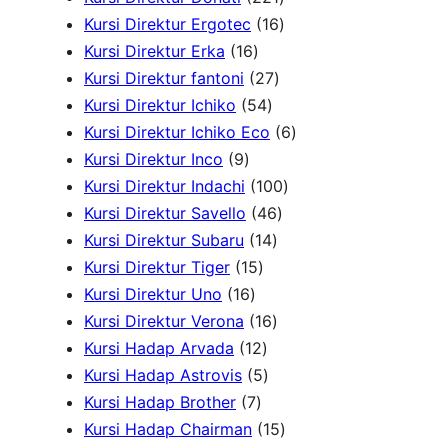
r
u
d
o
2
1
r
Kursi Direktur Ergotec
16
1
o
k
u
d
1
6
o
Kursi Direktur Erka
16
6
d
2
k
u
P
P
d
Kursi Direktur fantoni
27
P
u
5
7
k
r
r
u
Kursi Direktur Ichiko
54
r
k
4
P
o
o
k
6
Kursi Direktur Ichiko Eco
6
9
o
P
r
d
d
P
Kursi Direktur Inco
9
P
d
r
o
u
u
1
r
Kursi Direktur Indachi
100
r
u
o
d
4
k
k
0
o
Kursi Direktur Savello
46
o
k
d
1
u
6
0
d
Kursi Direktur Subaru
14
d
1
u
4
k
P
P
u
Kursi Direktur Tiger
15
u
1
5
k
P
r
r
k
Kursi Direktur Uno
16
k
6
P
r
1
o
o
Kursi Direktur Verona
16
P
r
1
o
6
d
d
Kursi Hadap Arvada
12
r
o
2
5
d
P
u
u
Kursi Hadap Astrovis
5
o
7
d
P
P
u
r
k
k
Kursi Hadap Brother
7
d
P
u
r
r
k
o
1
Kursi Hadap Chairman
15