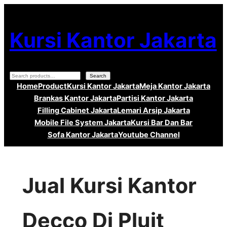
Lewati
ke
Kursi Kantor Jakarta
konten
Search
Search
Home
Product
Kursi Kantor Jakarta
Meja Kantor Jakarta
Brankas Kantor Jakarta
Partisi Kantor Jakarta
Filling Cabinet Jakarta
Lemari Arsip Jakarta
Mobile File System Jakarta
Kursi Bar Dan Bar
Sofa Kantor Jakarta
Youtube Channel
Jual Kursi Kantor
Decco Di Pluit