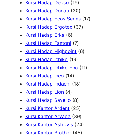
u
r
1
k
o
o
d
5
Kursi Hadap Decco
16
k
o
6
2
d
d
u
P
Kursi Hadap Donati
20
d
P
0
u
u
k
r
1
Kursi Hadap Ecos Series
17
u
r
P
k
k
3
o
7
Kursi Hadap Ergotec
37
6
k
o
r
7
d
P
Kursi Hadap Erka
6
P
7
d
o
P
u
r
Kursi Hadap Fantoni
7
r
P
u
d
r
6
k
o
Kursi Hadap Highpoint
6
o
1
r
k
u
o
P
d
Kursi Hadap Ichiko
19
d
9
o
k
d
r
1
u
Kursi Hadap Ichiko Eco
11
u
1
P
d
u
o
1
k
Kursi Hadap Inco
14
k
4
r
u
1
k
d
P
Kursi Hadap Indachi
18
4
P
o
k
8
u
r
Kursi Hadap Lion
4
P
r
d
8
P
k
o
Kursi Hadap Savello
8
r
o
u
P
r
2
d
Kursi Kantor Ardent
25
o
d
k
r
o
5
3
u
Kursi Kantor Arvada
39
d
u
o
d
P
9
2
k
Kursi Kantor Astrovis
24
u
k
d
u
r
P
4
4
Kursi Kantor Brother
45