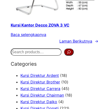
Kursi Kantor Decco ZOVA 3 VC
Baca selengkapnya
Laman Berikutnya
→
S
e
Categories
a
1
Kursi Direktur Ardent
18
r
8
1
Kursi Direktur Brother
10
c
P
0
4
Kursi Direktur Carrera
45
h
r
P
5
1
Kursi Direktur Chairman
18
4
o
r
P
8
Kursi Direktur Daiko
4
P
d
o
r
2
P
Kursi Direktur Donati
221