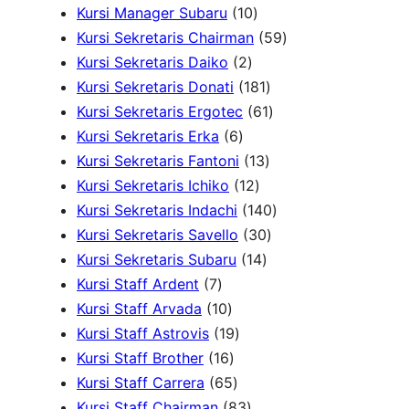
d
r
d
1
6
u
u
5
Kursi Manager Subaru
10
u
o
u
0
P
k
k
P
5
Kursi Sekretaris Chairman
59
k
2
d
k
P
r
r
9
Kursi Sekretaris Daiko
2
P
u
r
o
o
1
P
Kursi Sekretaris Donati
181
r
k
o
d
d
8
6
r
Kursi Sekretaris Ergotec
61
6
o
d
u
u
1
1
o
Kursi Sekretaris Erka
6
P
d
u
k
k
1
P
P
d
Kursi Sekretaris Fantoni
13
r
u
k
1
3
r
r
u
Kursi Sekretaris Ichiko
12
o
k
2
P
o
o
1
k
Kursi Sekretaris Indachi
140
d
P
r
d
3
d
4
Kursi Sekretaris Savello
30
u
r
1
o
u
0
u
0
Kursi Sekretaris Subaru
14
7
k
o
4
d
k
P
k
P
Kursi Staff Ardent
7
P
1
d
P
u
r
r
Kursi Staff Arvada
10
r
0
1
u
r
k
o
o
Kursi Staff Astrovis
19
o
P
1
9
k
o
d
d
Kursi Staff Brother
16
d
r
6
6
P
d
u
u
Kursi Staff Carrera
65
u
o
P
5
r
8
u
k
k
Kursi Staff Chairman
83