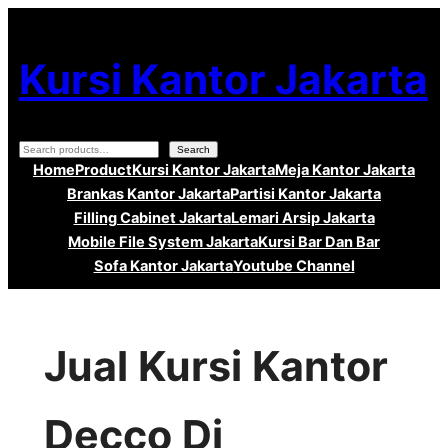
Lewati
ke
Kursi Kantor Jakarta
konten
Search
Search
Home
Product
Kursi Kantor Jakarta
Meja Kantor Jakarta
Brankas Kantor Jakarta
Partisi Kantor Jakarta
Filling Cabinet Jakarta
Lemari Arsip Jakarta
Mobile File System Jakarta
Kursi Bar Dan Bar
Sofa Kantor Jakarta
Youtube Channel
Jual Kursi Kantor
Decco Di