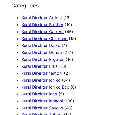
e
Categories
a
1
Kursi Direktur Ardent
18
r
8
1
Kursi Direktur Brother
10
c
P
0
4
Kursi Direktur Carrera
45
h
r
P
5
1
Kursi Direktur Chairman
18
4
o
r
P
8
Kursi Direktur Daiko
4
P
d
o
r
2
P
Kursi Direktur Donati
221
r
u
d
o
2
1
r
Kursi Direktur Ergotec
16
1
o
k
u
d
1
6
o
Kursi Direktur Erka
16
6
d
2
k
u
P
P
d
Kursi Direktur fantoni
27
P
u
5
7
k
r
r
u
Kursi Direktur Ichiko
54
r
k
4
P
o
o
k
6
Kursi Direktur Ichiko Eco
6
9
o
P
r
d
d
P
Kursi Direktur Inco
9
P
d
r
o
u
u
1
r
Kursi Direktur Indachi
100
r
u
o
d
4
k
k
0
o
Kursi Direktur Savello
46
o
k
d
1
u
6
0
d
Kursi Direktur Subaru
14