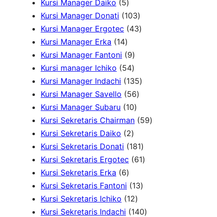
d
u
5
k
o
k
r
P
2
Kursi Manager Daiko
5
u
k
P
d
o
r
1
P
Kursi Manager Donati
103
k
r
u
d
o
0
4
r
Kursi Manager Ergotec
43
1
o
k
u
d
3
3
o
Kursi Manager Erka
14
4
d
9
k
u
P
P
d
Kursi Manager Fantoni
9
P
u
5
P
k
r
r
u
Kursi manager Ichiko
54
r
k
4
r
o
o
1
k
Kursi Manager Indachi
135
o
P
o
5
d
d
3
Kursi Manager Savello
56
d
r
d
1
6
u
u
5
Kursi Manager Subaru
10
u
o
u
0
P
k
k
P
5
Kursi Sekretaris Chairman
59
k
2
d
k
P
r
r
9
Kursi Sekretaris Daiko
2
P
u
r
o
o
1
P
Kursi Sekretaris Donati
181
r
k
o
d
d
8
6
r
Kursi Sekretaris Ergotec
61
6
o
d
u
u
1
1
o
Kursi Sekretaris Erka
6
P
d
u
k
k
1
P
P
d
Kursi Sekretaris Fantoni
13
r
u
k
1
3
r
r
u
Kursi Sekretaris Ichiko
12
o
k
2
P
o
o
1
k
Kursi Sekretaris Indachi
140