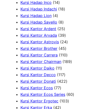
u
1
P
d
u
o
1
k
Kursi Hadap Inco
14
k
4
r
u
1
k
d
P
Kursi Hadap Indachi
18
4
P
o
k
8
u
r
Kursi Hadap Lion
4
P
r
d
8
P
k
o
Kursi Hadap Savello
8
r
o
u
P
r
2
d
Kursi Kantor Ardent
25
o
d
k
r
o
5
3
u
Kursi Kantor Arvada
39
d
u
o
d
P
9
2
k
Kursi Kantor Astrovis
24
u
k
d
u
r
P
4
4
Kursi Kantor Brother
45
k
u
k
o
r
5
1
P
Kursi Kantor Carrera
110
k
d
o
P
1
r
1
Kursi Kantor Chairman
189
1
u
d
r
0
o
8
Kursi Kantor Daiko
11
1
k
1
u
o
P
d
9
Kursi Kantor Decco
117
P
1
k
d
4
r
u
P
Kursi Kantor Donati
422
7
r
7
u
2
o
k
r
Kursi Kantor Ecos
77
7
o
P
k
2
d
o
6
Kursi Kantor Ecos Series
60
P
d
r
P
u
1
d
0
Kursi Kantor Ergotec
103
4
r
u
o
r
k
0
u
P
Kursi Kantor Erka
42