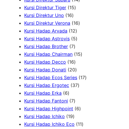
d
1
u
4
k
P
P
u
Kursi Direktur Tiger
15
u
1
5
k
P
r
r
k
Kursi Direktur Uno
16
k
6
P
r
1
o
o
Kursi Direktur Verona
16
P
r
1
o
6
d
d
Kursi Hadap Arvada
12
r
o
2
5
d
P
u
u
Kursi Hadap Astrovis
5
o
7
d
P
P
u
r
k
k
Kursi Hadap Brother
7
d
P
u
r
r
k
o
1
Kursi Hadap Chairman
15
u
r
1
k
o
o
d
5
Kursi Hadap Decco
16
k
o
6
2
d
d
u
P
Kursi Hadap Donati
20
d
P
0
u
u
k
r
1
Kursi Hadap Ecos Series
17
u
r
P
k
k
3
o
7
Kursi Hadap Ergotec
37
6
k
o
r
7
d
P
Kursi Hadap Erka
6
P
7
d
o
P
u
r
Kursi Hadap Fantoni
7
r
P
u
d
r
6
k
o
Kursi Hadap Highpoint
6
o
1
r
k
u
o
P
d
Kursi Hadap Ichiko
19
d
9
o
k
d
r
1
u
Kursi Hadap Ichiko Eco
11