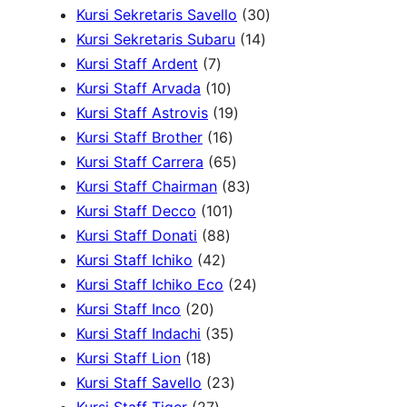
d
P
r
d
3
d
4
Kursi Sekretaris Savello
30
u
r
1
o
u
0
u
0
Kursi Sekretaris Subaru
14
7
k
o
4
d
k
P
k
P
Kursi Staff Ardent
7
P
1
d
P
u
r
r
Kursi Staff Arvada
10
r
0
1
u
r
k
o
o
Kursi Staff Astrovis
19
o
P
1
9
k
o
d
d
Kursi Staff Brother
16
d
r
6
6
P
d
u
u
Kursi Staff Carrera
65
u
o
P
5
r
8
u
k
k
Kursi Staff Chairman
83
k
d
r
1
P
o
3
k
Kursi Staff Decco
101
8
u
o
0
r
d
P
Kursi Staff Donati
88
4
8
k
d
1
o
u
r
Kursi Staff Ichiko
42
2
P
u
P
d
k
o
2
Kursi Staff Ichiko Eco
24
2
P
r
k
r
u
d
4
Kursi Staff Inco
20
0
r
o
o
3
k
u
P
Kursi Staff Indachi
35
1
P
o
d
d
5
k
r
Kursi Staff Lion
18
8
r
d
u
u
P
2
o
Kursi Staff Savello
23
P
o
2
u
k
k
r
3
d