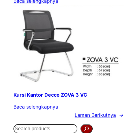
Baca selengkapnya
Kursi Kantor Decco ZOVA 3 VC
Baca selengkapnya
Laman Berikutnya
→
S