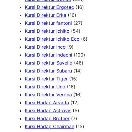
r
u
d
o
2
1
r
Kursi Direktur Ergotec
16
1
o
k
u
d
1
6
o
Kursi Direktur Erka
16
6
d
2
k
u
P
P
d
Kursi Direktur fantoni
27
P
u
5
7
k
r
r
u
Kursi Direktur Ichiko
54
r
k
4
P
o
o
k
6
Kursi Direktur Ichiko Eco
6
9
o
P
r
d
d
P
Kursi Direktur Inco
9
P
d
r
o
u
u
1
r
Kursi Direktur Indachi
100
r
u
o
d
4
k
k
0
o
Kursi Direktur Savello
46
o
k
d
1
u
6
0
d
Kursi Direktur Subaru
14
d
1
u
4
k
P
P
u
Kursi Direktur Tiger
15
u
1
5
k
P
r
r
k
Kursi Direktur Uno
16
k
6
P
r
1
o
o
Kursi Direktur Verona
16
P
r
1
o
6
d
d
Kursi Hadap Arvada
12
r
o
2
5
d
P
u
u
Kursi Hadap Astrovis
5
o
7
d
P
P
u
r
k
k
Kursi Hadap Brother
7
d
P
u
r
r
k
o
1
Kursi Hadap Chairman
15