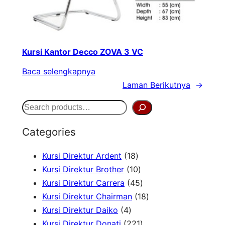
Kursi Kantor Decco ZOVA 3 VC
Baca selengkapnya
Laman Berikutnya
→
S
e
Categories
a
1
Kursi Direktur Ardent
18
r
8
1
Kursi Direktur Brother
10
c
P
0
4
Kursi Direktur Carrera
45
h
r
P
5
1
Kursi Direktur Chairman
18
4
o
r
P
8
Kursi Direktur Daiko
4
P
d
o
r
2
P
Kursi Direktur Donati
221