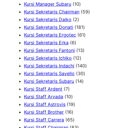
d
r
d
1
6
u
u
5
Kursi Manager Subaru
10
u
o
u
0
P
k
k
P
5
Kursi Sekretaris Chairman
59
k
2
d
k
P
r
r
9
Kursi Sekretaris Daiko
2
P
u
r
o
o
1
P
Kursi Sekretaris Donati
181
r
k
o
d
d
8
6
r
Kursi Sekretaris Ergotec
61
6
o
d
u
u
1
1
o
Kursi Sekretaris Erka
6
P
d
u
k
k
1
P
P
d
Kursi Sekretaris Fantoni
13
r
u
k
1
3
r
r
u
Kursi Sekretaris Ichiko
12
o
k
2
P
o
o
1
k
Kursi Sekretaris Indachi
140
d
P
r
d
3
d
4
Kursi Sekretaris Savello
30
u
r
1
o
u
0
u
0
Kursi Sekretaris Subaru
14
7
k
o
4
d
k
P
k
P
Kursi Staff Ardent
7
P
1
d
P
u
r
r
Kursi Staff Arvada
10
r
0
1
u
r
k
o
o
Kursi Staff Astrovis
19
o
P
1
9
k
o
d
d
Kursi Staff Brother
16
d
r
6
6
P
d
u
u
Kursi Staff Carrera
65
u
o
P
5
r
8
u
k
k
Kursi Staff Chairman
83