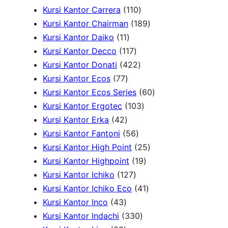
k
u
k
o
r
5
1
P
Kursi Kantor Carrera
110
k
d
o
P
1
r
1
Kursi Kantor Chairman
189
1
u
d
r
0
o
8
Kursi Kantor Daiko
11
1
k
1
u
o
P
d
9
Kursi Kantor Decco
117
P
1
k
d
4
r
u
P
Kursi Kantor Donati
422
7
r
7
u
2
o
k
r
Kursi Kantor Ecos
77
7
o
P
k
2
d
o
6
Kursi Kantor Ecos Series
60
P
d
r
P
u
1
d
0
Kursi Kantor Ergotec
103
4
r
u
o
r
k
0
u
P
Kursi Kantor Erka
42
2
o
k
d
5
o
3
k
r
Kursi Kantor Fantoni
56
P
d
u
6
d
P
2
o
Kursi Kantor High Point
25
r
u
k
P
u
r
1
5
d
Kursi Kantor Highpoint
19
o
k
1
r
k
o
9
P
u
Kursi Kantor Ichiko
127
d
2
o
d
P
4
r
k
Kursi Kantor Ichiko Eco
41
4
u
7
d
u
r
1
o
Kursi Kantor Inco
43
3
k
P
u
3
k
o
P
d
Kursi Kantor Indachi
330