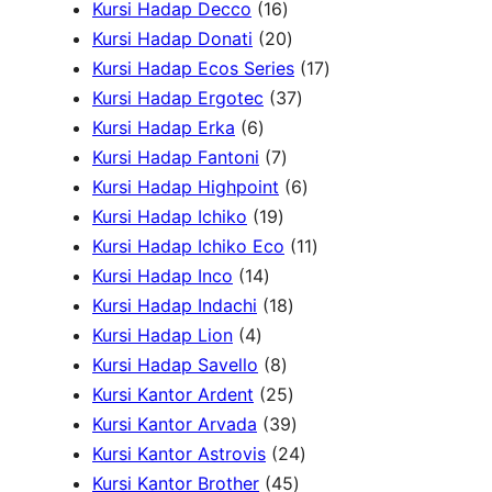
u
r
1
k
o
o
d
5
Kursi Hadap Decco
16
k
o
6
2
d
d
u
P
Kursi Hadap Donati
20
d
P
0
u
u
k
r
1
Kursi Hadap Ecos Series
17
u
r
P
k
k
3
o
7
Kursi Hadap Ergotec
37
6
k
o
r
7
d
P
Kursi Hadap Erka
6
P
7
d
o
P
u
r
Kursi Hadap Fantoni
7
r
P
u
d
r
6
k
o
Kursi Hadap Highpoint
6
o
1
r
k
u
o
P
d
Kursi Hadap Ichiko
19
d
9
o
k
d
r
1
u
Kursi Hadap Ichiko Eco
11
u
1
P
d
u
o
1
k
Kursi Hadap Inco
14
k
4
r
u
1
k
d
P
Kursi Hadap Indachi
18
4
P
o
k
8
u
r
Kursi Hadap Lion
4
P
r
d
8
P
k
o
Kursi Hadap Savello
8
r
o
u
P
r
2
d
Kursi Kantor Ardent
25
o
d
k
r
o
5
3
u
Kursi Kantor Arvada
39
d
u
o
d
P
9
2
k
Kursi Kantor Astrovis
24
u
k
d
u
r
P
4
4
Kursi Kantor Brother
45