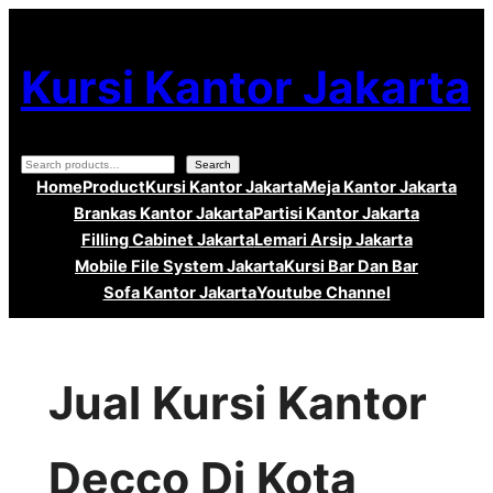
Lewati
ke
Kursi Kantor Jakarta
konten
Search
Search
Home
Product
Kursi Kantor Jakarta
Meja Kantor Jakarta
Brankas Kantor Jakarta
Partisi Kantor Jakarta
Filling Cabinet Jakarta
Lemari Arsip Jakarta
Mobile File System Jakarta
Kursi Bar Dan Bar
Sofa Kantor Jakarta
Youtube Channel
Jual Kursi Kantor
Decco Di Kota