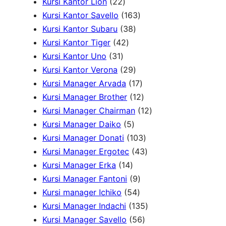
P
2
r
k
3
d
r
u
Kursi Kantor Lion
22
r
2
o
1
0
u
o
k
Kursi Kantor Savello
163
o
P
d
3
6
P
k
d
Kursi Kantor Subaru
38
d
r
4
u
8
3
r
u
Kursi Kantor Tiger
42
3
u
o
2
k
P
P
o
k
Kursi Kantor Uno
31
1
k
d
P
r
2
r
d
Kursi Kantor Verona
29
P
u
r
o
9
o
u
1
Kursi Manager Arvada
17
r
k
o
d
P
d
k
7
1
Kursi Manager Brother
12
o
d
u
r
u
P
2
1
Kursi Manager Chairman
12
d
u
5
k
o
k
r
P
2
Kursi Manager Daiko
5
u
k
P
d
o
r
1
P
Kursi Manager Donati
103
k
r
u
d
o
0
4
r
Kursi Manager Ergotec
43
1
o
k
u
d
3
3
o
Kursi Manager Erka
14
4
d
9
k
u
P
P
d
Kursi Manager Fantoni
9
P
u
5
P
k
r
r
u
Kursi manager Ichiko
54
r
k
4
r
o
o
1
k
Kursi Manager Indachi
135
o
P
o
5
d
d
3
Kursi Manager Savello
56