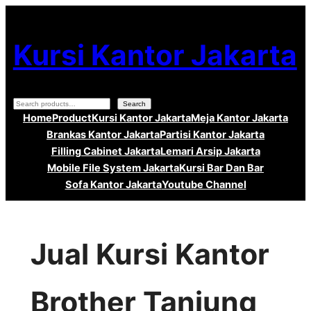
Lewati
ke
Kursi Kantor Jakarta
konten
Search
Search
Home
Product
Kursi Kantor Jakarta
Meja Kantor Jakarta
Brankas Kantor Jakarta
Partisi Kantor Jakarta
Filling Cabinet Jakarta
Lemari Arsip Jakarta
Mobile File System Jakarta
Kursi Bar Dan Bar
Sofa Kantor Jakarta
Youtube Channel
Jual Kursi Kantor
Brother Tanjung