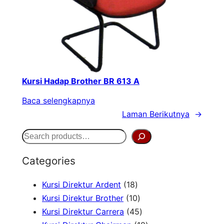
Kursi Hadap Brother BR 613 A
Baca selengkapnya
Laman Berikutnya
→
S
e
Categories
a
1
Kursi Direktur Ardent
18
r
8
1
Kursi Direktur Brother
10
c
P
0
4
Kursi Direktur Carrera
45
h