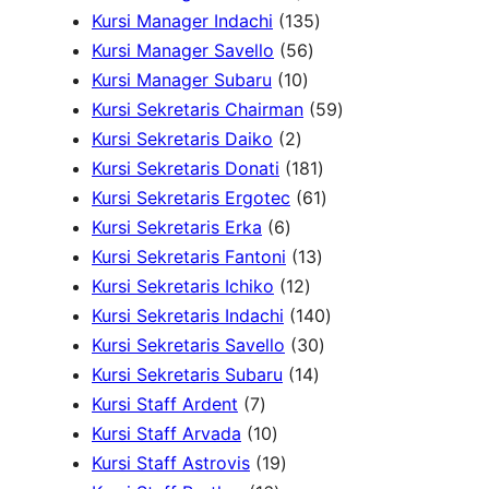
r
k
4
r
o
o
1
k
Kursi Manager Indachi
135
o
P
o
5
d
d
3
Kursi Manager Savello
56
d
r
d
1
6
u
u
5
Kursi Manager Subaru
10
u
o
u
0
P
k
k
P
5
Kursi Sekretaris Chairman
59
k
2
d
k
P
r
r
9
Kursi Sekretaris Daiko
2
P
u
r
o
o
1
P
Kursi Sekretaris Donati
181
r
k
o
d
d
8
6
r
Kursi Sekretaris Ergotec
61
6
o
d
u
u
1
1
o
Kursi Sekretaris Erka
6
P
d
u
k
k
1
P
P
d
Kursi Sekretaris Fantoni
13
r
u
k
1
3
r
r
u
Kursi Sekretaris Ichiko
12
o
k
2
P
o
o
1
k
Kursi Sekretaris Indachi
140
d
P
r
d
3
d
4
Kursi Sekretaris Savello
30
u
r
1
o
u
0
u
0
Kursi Sekretaris Subaru
14
7
k
o
4
d
k
P
k
P
Kursi Staff Ardent
7
P
1
d
P
u
r
r
Kursi Staff Arvada
10
r
0
1
u
r
k
o
o
Kursi Staff Astrovis
19