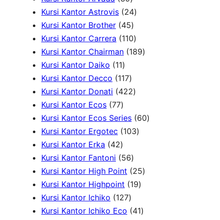
d
u
o
d
P
9
2
k
Kursi Kantor Astrovis
24
u
k
d
u
r
P
4
4
Kursi Kantor Brother
45
k
u
k
o
r
5
1
P
Kursi Kantor Carrera
110
k
d
o
P
1
r
1
Kursi Kantor Chairman
189
1
u
d
r
0
o
8
Kursi Kantor Daiko
11
1
k
1
u
o
P
d
9
Kursi Kantor Decco
117
P
1
k
d
4
r
u
P
Kursi Kantor Donati
422
7
r
7
u
2
o
k
r
Kursi Kantor Ecos
77
7
o
P
k
2
d
o
6
Kursi Kantor Ecos Series
60
P
d
r
P
u
1
d
0
Kursi Kantor Ergotec
103
4
r
u
o
r
k
0
u
P
Kursi Kantor Erka
42
2
o
k
d
5
o
3
k
r
Kursi Kantor Fantoni
56
P
d
u
6
d
P
2
o
Kursi Kantor High Point
25
r
u
k
P
u
r
1
5
d
Kursi Kantor Highpoint
19
o
k
1
r
k
o
9
P
u
Kursi Kantor Ichiko
127
d
2
o
d
P
4
r
k
Kursi Kantor Ichiko Eco
41