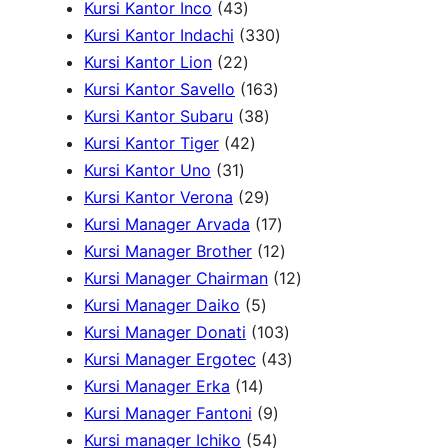
4
u
7
d
u
r
1
o
Kursi Kantor Inco
43
3
k
P
u
3
k
o
P
d
Kursi Kantor Indachi
330
P
2
r
k
3
d
r
u
Kursi Kantor Lion
22
r
2
o
1
0
u
o
k
Kursi Kantor Savello
163
o
P
d
3
6
P
k
d
Kursi Kantor Subaru
38
d
r
4
u
8
3
r
u
Kursi Kantor Tiger
42
3
u
o
2
k
P
P
o
k
Kursi Kantor Uno
31
1
k
d
P
r
2
r
d
Kursi Kantor Verona
29
P
u
r
o
9
o
u
1
Kursi Manager Arvada
17
r
k
o
d
P
d
k
7
1
Kursi Manager Brother
12
o
d
u
r
u
P
2
1
Kursi Manager Chairman
12
d
u
5
k
o
k
r
P
2
Kursi Manager Daiko
5
u
k
P
d
o
r
1
P
Kursi Manager Donati
103
k
r
u
d
o
0
4
r
Kursi Manager Ergotec
43
1
o
k
u
d
3
3
o
Kursi Manager Erka
14
4
d
9
k
u
P
P
d
Kursi Manager Fantoni
9
P
u
5
P
k
r
r
u
Kursi manager Ichiko
54