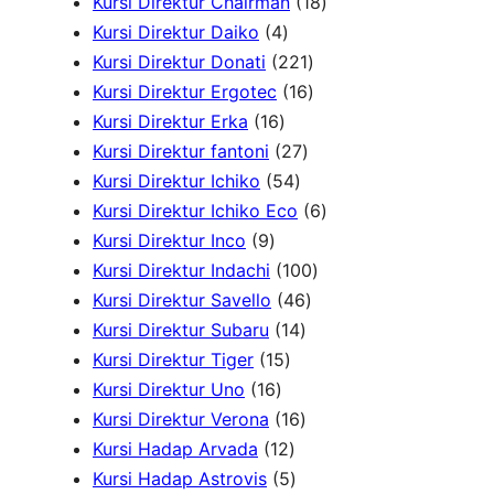
r
P
5
1
Kursi Direktur Chairman
18
4
o
r
P
8
Kursi Direktur Daiko
4
P
d
o
r
2
P
Kursi Direktur Donati
221
r
u
d
o
2
1
r
Kursi Direktur Ergotec
16
1
o
k
u
d
1
6
o
Kursi Direktur Erka
16
6
d
2
k
u
P
P
d
Kursi Direktur fantoni
27
P
u
5
7
k
r
r
u
Kursi Direktur Ichiko
54
r
k
4
P
o
o
k
6
Kursi Direktur Ichiko Eco
6
9
o
P
r
d
d
P
Kursi Direktur Inco
9
P
d
r
o
u
u
1
r
Kursi Direktur Indachi
100
r
u
o
d
4
k
k
0
o
Kursi Direktur Savello
46
o
k
d
1
u
6
0
d
Kursi Direktur Subaru
14
d
1
u
4
k
P
P
u
Kursi Direktur Tiger
15
u
1
5
k
P
r
r
k
Kursi Direktur Uno
16
k
6
P
r
1
o
o
Kursi Direktur Verona
16
P
r
1
o
6
d
d
Kursi Hadap Arvada
12
r
o
2
5
d
P
u
u
Kursi Hadap Astrovis
5