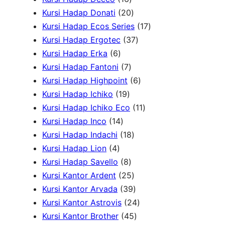
k
o
6
2
d
d
u
P
Kursi Hadap Donati
20
d
P
0
u
u
k
r
1
Kursi Hadap Ecos Series
17
u
r
P
k
k
3
o
7
Kursi Hadap Ergotec
37
6
k
o
r
7
d
P
Kursi Hadap Erka
6
P
7
d
o
P
u
r
Kursi Hadap Fantoni
7
r
P
u
d
r
6
k
o
Kursi Hadap Highpoint
6
o
1
r
k
u
o
P
d
Kursi Hadap Ichiko
19
d
9
o
k
d
r
1
u
Kursi Hadap Ichiko Eco
11
u
1
P
d
u
o
1
k
Kursi Hadap Inco
14
k
4
r
u
1
k
d
P
Kursi Hadap Indachi
18
4
P
o
k
8
u
r
Kursi Hadap Lion
4
P
r
d
8
P
k
o
Kursi Hadap Savello
8
r
o
u
P
r
2
d
Kursi Kantor Ardent
25
o
d
k
r
o
5
3
u
Kursi Kantor Arvada
39
d
u
o
d
P
9
2
k
Kursi Kantor Astrovis
24
u
k
d
u
r
P
4
4
Kursi Kantor Brother
45