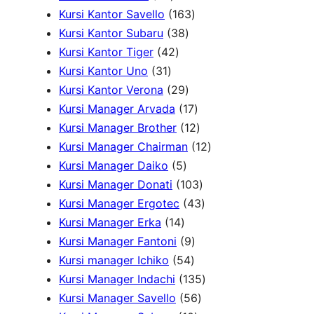
r
2
o
1
0
u
o
k
Kursi Kantor Savello
163
o
P
d
3
6
P
k
d
Kursi Kantor Subaru
38
d
r
4
u
8
3
r
u
Kursi Kantor Tiger
42
3
u
o
2
k
P
P
o
k
Kursi Kantor Uno
31
1
k
d
P
r
2
r
d
Kursi Kantor Verona
29
P
u
r
o
9
o
u
1
Kursi Manager Arvada
17
r
k
o
d
P
d
k
7
1
Kursi Manager Brother
12
o
d
u
r
u
P
2
1
Kursi Manager Chairman
12
d
u
5
k
o
k
r
P
2
Kursi Manager Daiko
5
u
k
P
d
o
r
1
P
Kursi Manager Donati
103
k
r
u
d
o
0
4
r
Kursi Manager Ergotec
43
1
o
k
u
d
3
3
o
Kursi Manager Erka
14
4
d
9
k
u
P
P
d
Kursi Manager Fantoni
9
P
u
5
P
k
r
r
u
Kursi manager Ichiko
54
r
k
4
r
o
o
1
k
Kursi Manager Indachi
135
o
P
o
5
d
d
3
Kursi Manager Savello
56