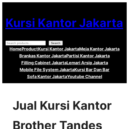
Lewati
ke
Kursi Kantor Jakarta
konten
Search
Search
Home
Product
Kursi Kantor Jakarta
Meja Kantor Jakarta
Brankas Kantor Jakarta
Partisi Kantor Jakarta
Filling Cabinet Jakarta
Lemari Arsip Jakarta
Mobile File System Jakarta
Kursi Bar Dan Bar
Sofa Kantor Jakarta
Youtube Channel
Jual Kursi Kantor
Brother Tandes