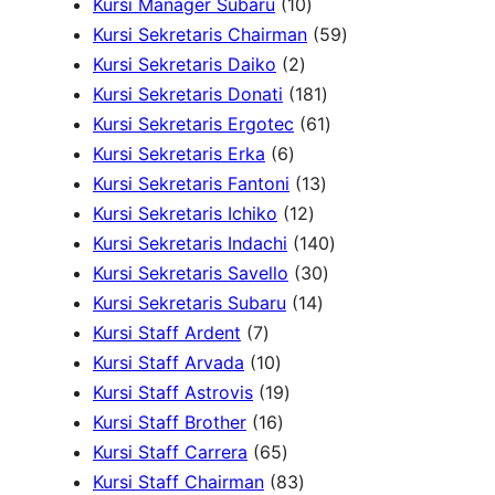
d
r
d
1
6
u
u
5
Kursi Manager Subaru
10
u
o
u
0
P
k
k
P
5
Kursi Sekretaris Chairman
59
k
2
d
k
P
r
r
9
Kursi Sekretaris Daiko
2
P
u
r
o
o
1
P
Kursi Sekretaris Donati
181
r
k
o
d
d
8
6
r
Kursi Sekretaris Ergotec
61
6
o
d
u
u
1
1
o
Kursi Sekretaris Erka
6
P
d
u
k
k
1
P
P
d
Kursi Sekretaris Fantoni
13
r
u
k
1
3
r
r
u
Kursi Sekretaris Ichiko
12
o
k
2
P
o
o
1
k
Kursi Sekretaris Indachi
140
d
P
r
d
3
d
4
Kursi Sekretaris Savello
30
u
r
1
o
u
0
u
0
Kursi Sekretaris Subaru
14
7
k
o
4
d
k
P
k
P
Kursi Staff Ardent
7
P
1
d
P
u
r
r
Kursi Staff Arvada
10
r
0
1
u
r
k
o
o
Kursi Staff Astrovis
19
o
P
1
9
k
o
d
d
Kursi Staff Brother
16
d
r
6
6
P
d
u
u
Kursi Staff Carrera
65
u
o
P
5
r
8
u
k
k
Kursi Staff Chairman
83