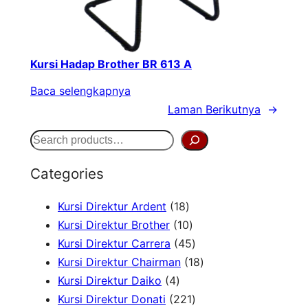
Kursi Hadap Brother BR 613 A
Baca selengkapnya
Laman Berikutnya
→
S
e
Categories
a
1
Kursi Direktur Ardent
18
r
8
1
Kursi Direktur Brother
10
c
P
0
4
Kursi Direktur Carrera
45
h
r
P
5
1
Kursi Direktur Chairman
18
4
o
r
P
8
Kursi Direktur Daiko
4
P
d
o
r
2
P
Kursi Direktur Donati
221