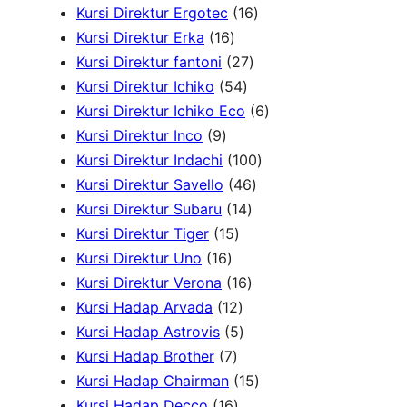
r
u
d
o
2
1
r
Kursi Direktur Ergotec
16
1
o
k
u
d
1
6
o
Kursi Direktur Erka
16
6
d
2
k
u
P
P
d
Kursi Direktur fantoni
27
P
u
5
7
k
r
r
u
Kursi Direktur Ichiko
54
r
k
4
P
o
o
k
6
Kursi Direktur Ichiko Eco
6
9
o
P
r
d
d
P
Kursi Direktur Inco
9
P
d
r
o
u
u
1
r
Kursi Direktur Indachi
100
r
u
o
d
4
k
k
0
o
Kursi Direktur Savello
46
o
k
d
1
u
6
0
d
Kursi Direktur Subaru
14
d
1
u
4
k
P
P
u
Kursi Direktur Tiger
15
u
1
5
k
P
r
r
k
Kursi Direktur Uno
16
k
6
P
r
1
o
o
Kursi Direktur Verona
16
P
r
1
o
6
d
d
Kursi Hadap Arvada
12
r
o
2
5
d
P
u
u
Kursi Hadap Astrovis
5
o
7
d
P
P
u
r
k
k
Kursi Hadap Brother
7
d
P
u
r
r
k
o
1
Kursi Hadap Chairman
15
u
r
1
k
o
o
d
5
Kursi Hadap Decco
16