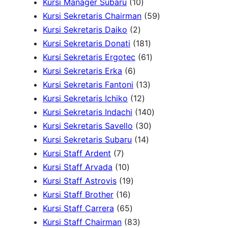
d
r
d
1
6
u
u
5
Kursi Manager Subaru
10
u
o
u
0
P
k
k
P
5
Kursi Sekretaris Chairman
59
k
2
d
k
P
r
r
9
Kursi Sekretaris Daiko
2
P
u
r
o
o
1
P
Kursi Sekretaris Donati
181
r
k
o
d
d
8
6
r
Kursi Sekretaris Ergotec
61
6
o
d
u
u
1
1
o
Kursi Sekretaris Erka
6
P
d
u
k
k
1
P
P
d
Kursi Sekretaris Fantoni
13
r
u
k
1
3
r
r
u
Kursi Sekretaris Ichiko
12
o
k
2
P
o
o
1
k
Kursi Sekretaris Indachi
140
d
P
r
d
3
d
4
Kursi Sekretaris Savello
30
u
r
1
o
u
0
u
0
Kursi Sekretaris Subaru
14
7
k
o
4
d
k
P
k
P
Kursi Staff Ardent
7
P
1
d
P
u
r
r
Kursi Staff Arvada
10
r
0
1
u
r
k
o
o
Kursi Staff Astrovis
19
o
P
1
9
k
o
d
d
Kursi Staff Brother
16
d
r
6
6
P
d
u
u
Kursi Staff Carrera
65
u
o
P
5
r
8
u
k
k
Kursi Staff Chairman
83