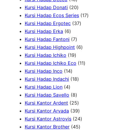
k
o
6
2
d
d
u
P
Kursi Hadap Donati
20
d
P
0
u
u
k
r
1
Kursi Hadap Ecos Series
17
u
r
P
k
k
3
o
7
Kursi Hadap Ergotec
37
6
k
o
r
7
d
P
Kursi Hadap Erka
6
P
7
d
o
P
u
r
Kursi Hadap Fantoni
7
r
P
u
d
r
6
k
o
Kursi Hadap Highpoint
6
o
1
r
k
u
o
P
d
Kursi Hadap Ichiko
19
d
9
o
k
d
r
1
u
Kursi Hadap Ichiko Eco
11
u
1
P
d
u
o
1
k
Kursi Hadap Inco
14
k
4
r
u
1
k
d
P
Kursi Hadap Indachi
18
4
P
o
k
8
u
r
Kursi Hadap Lion
4
P
r
d
8
P
k
o
Kursi Hadap Savello
8
r
o
u
P
r
2
d
Kursi Kantor Ardent
25
o
d
k
r
o
5
3
u
Kursi Kantor Arvada
39
d
u
o
d
P
9
2
k
Kursi Kantor Astrovis
24
u
k
d
u
r
P
4
4
Kursi Kantor Brother
45