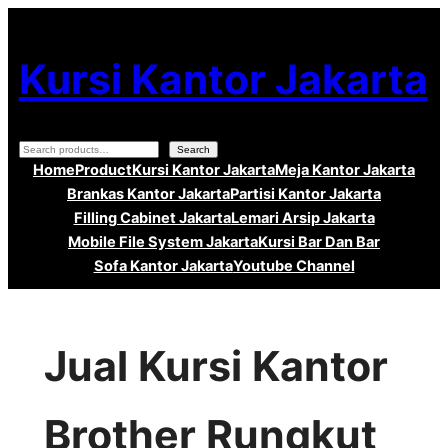
Lewati
ke
Kursi Kantor Jakarta
konten
Search
Search
Home
Product
Kursi Kantor Jakarta
Meja Kantor Jakarta
Brankas Kantor Jakarta
Partisi Kantor Jakarta
Filling Cabinet Jakarta
Lemari Arsip Jakarta
Mobile File System Jakarta
Kursi Bar Dan Bar
Sofa Kantor Jakarta
Youtube Channel
Jual Kursi Kantor
Brother Rungkut