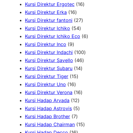
r
u
d
o
2
1
r
Kursi Direktur Ergotec
16
1
o
k
u
d
1
6
o
Kursi Direktur Erka
16
6
d
2
k
u
P
P
d
Kursi Direktur fantoni
27
P
u
5
7
k
r
r
u
Kursi Direktur Ichiko
54
r
k
4
P
o
o
k
6
Kursi Direktur Ichiko Eco
6
9
o
P
r
d
d
P
Kursi Direktur Inco
9
P
d
r
o
u
u
1
r
Kursi Direktur Indachi
100
r
u
o
d
4
k
k
0
o
Kursi Direktur Savello
46
o
k
d
1
u
6
0
d
Kursi Direktur Subaru
14
d
1
u
4
k
P
P
u
Kursi Direktur Tiger
15
u
1
5
k
P
r
r
k
Kursi Direktur Uno
16
k
6
P
r
1
o
o
Kursi Direktur Verona
16
P
r
1
o
6
d
d
Kursi Hadap Arvada
12
r
o
2
5
d
P
u
u
Kursi Hadap Astrovis
5
o
7
d
P
P
u
r
k
k
Kursi Hadap Brother
7
d
P
u
r
r
k
o
1
Kursi Hadap Chairman
15
u
r
1
k
o
o
d
5
Kursi Hadap Decco
16