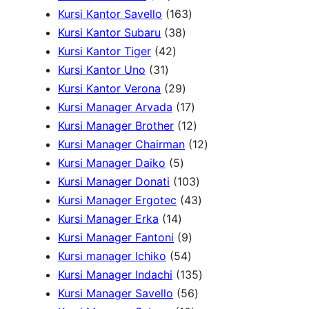
r
2
o
1
0
u
o
k
Kursi Kantor Savello
163
o
P
d
3
6
P
k
d
Kursi Kantor Subaru
38
d
r
4
u
8
3
r
u
Kursi Kantor Tiger
42
3
u
o
2
k
P
P
o
k
Kursi Kantor Uno
31
1
k
d
P
r
2
r
d
Kursi Kantor Verona
29
P
u
r
o
9
o
u
1
Kursi Manager Arvada
17
r
k
o
d
P
d
k
7
1
Kursi Manager Brother
12
o
d
u
r
u
P
2
1
Kursi Manager Chairman
12
d
u
5
k
o
k
r
P
2
Kursi Manager Daiko
5
u
k
P
d
o
r
1
P
Kursi Manager Donati
103
k
r
u
d
o
0
4
r
Kursi Manager Ergotec
43
1
o
k
u
d
3
3
o
Kursi Manager Erka
14
4
d
9
k
u
P
P
d
Kursi Manager Fantoni
9
P
u
5
P
k
r
r
u
Kursi manager Ichiko
54
r
k
4
r
o
o
1
k
Kursi Manager Indachi
135
o
P
o
5
d
d
3
Kursi Manager Savello
56