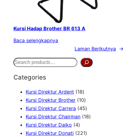
Kursi Hadap Brother BR 613 A
Baca selengkapnya
Laman Berikutnya
→
S
e
Categories
a
1
Kursi Direktur Ardent
18
r
8
1
Kursi Direktur Brother
10
c
P
0
4
Kursi Direktur Carrera
45
h
r
P
5
1
Kursi Direktur Chairman
18
4
o
r
P
8
Kursi Direktur Daiko
4
P
d
o
r
2
P
Kursi Direktur Donati
221