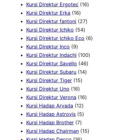
r
u
d
o
2
1
r
Kursi Direktur Ergotec
16
1
o
k
u
d
1
6
o
Kursi Direktur Erka
16
6
d
2
k
u
P
P
d
Kursi Direktur fantoni
27
P
u
5
7
k
r
r
u
Kursi Direktur Ichiko
54
r
k
4
P
o
o
k
6
Kursi Direktur Ichiko Eco
6
9
o
P
r
d
d
P
Kursi Direktur Inco
9
P
d
r
o
u
u
1
r
Kursi Direktur Indachi
100
r
u
o
d
4
k
k
0
o
Kursi Direktur Savello
46
o
k
d
1
u
6
0
d
Kursi Direktur Subaru
14
d
1
u
4
k
P
P
u
Kursi Direktur Tiger
15
u
1
5
k
P
r
r
k
Kursi Direktur Uno
16
k
6
P
r
1
o
o
Kursi Direktur Verona
16
P
r
1
o
6
d
d
Kursi Hadap Arvada
12
r
o
2
5
d
P
u
u
Kursi Hadap Astrovis
5
o
7
d
P
P
u
r
k
k
Kursi Hadap Brother
7
d
P
u
r
r
k
o
1
Kursi Hadap Chairman
15
u
r
1
k
o
o
d
5
Kursi Hadap Decco
16