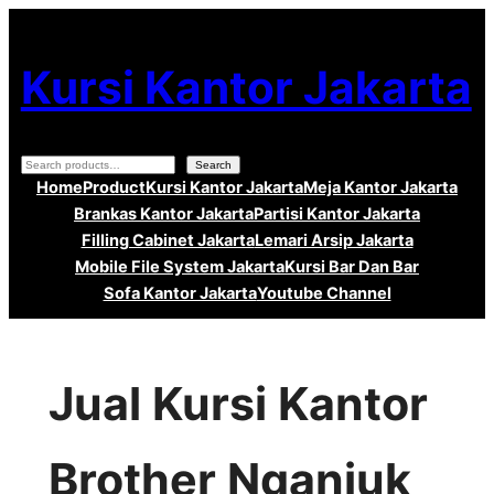
Lewati
ke
Kursi Kantor Jakarta
konten
Search
Search
Home
Product
Kursi Kantor Jakarta
Meja Kantor Jakarta
Brankas Kantor Jakarta
Partisi Kantor Jakarta
Filling Cabinet Jakarta
Lemari Arsip Jakarta
Mobile File System Jakarta
Kursi Bar Dan Bar
Sofa Kantor Jakarta
Youtube Channel
Jual Kursi Kantor
Brother Nganjuk