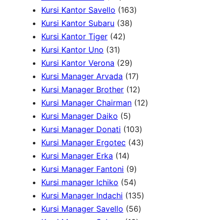
r
2
o
1
0
u
o
k
Kursi Kantor Savello
163
o
P
d
3
6
P
k
d
Kursi Kantor Subaru
38
d
r
4
u
8
3
r
u
Kursi Kantor Tiger
42
3
u
o
2
k
P
P
o
k
Kursi Kantor Uno
31
1
k
d
P
r
2
r
d
Kursi Kantor Verona
29
P
u
r
o
9
o
u
1
Kursi Manager Arvada
17
r
k
o
d
P
d
k
7
1
Kursi Manager Brother
12
o
d
u
r
u
P
2
1
Kursi Manager Chairman
12
d
u
5
k
o
k
r
P
2
Kursi Manager Daiko
5
u
k
P
d
o
r
1
P
Kursi Manager Donati
103
k
r
u
d
o
0
4
r
Kursi Manager Ergotec
43
1
o
k
u
d
3
3
o
Kursi Manager Erka
14
4
d
9
k
u
P
P
d
Kursi Manager Fantoni
9
P
u
5
P
k
r
r
u
Kursi manager Ichiko
54
r
k
4
r
o
o
1
k
Kursi Manager Indachi
135
o
P
o
5
d
d
3
Kursi Manager Savello
56