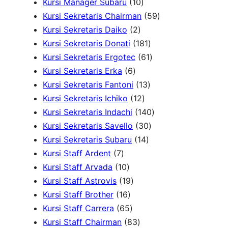
d
r
d
1
6
u
u
5
Kursi Manager Subaru
10
u
o
u
0
P
k
k
P
5
Kursi Sekretaris Chairman
59
k
2
d
k
P
r
r
9
Kursi Sekretaris Daiko
2
P
u
r
o
o
1
P
Kursi Sekretaris Donati
181
r
k
o
d
d
8
6
r
Kursi Sekretaris Ergotec
61
6
o
d
u
u
1
1
o
Kursi Sekretaris Erka
6
P
d
u
k
k
1
P
P
d
Kursi Sekretaris Fantoni
13
r
u
k
1
3
r
r
u
Kursi Sekretaris Ichiko
12
o
k
2
P
o
o
1
k
Kursi Sekretaris Indachi
140
d
P
r
d
3
d
4
Kursi Sekretaris Savello
30
u
r
1
o
u
0
u
0
Kursi Sekretaris Subaru
14
7
k
o
4
d
k
P
k
P
Kursi Staff Ardent
7
P
1
d
P
u
r
r
Kursi Staff Arvada
10
r
0
1
u
r
k
o
o
Kursi Staff Astrovis
19
o
P
1
9
k
o
d
d
Kursi Staff Brother
16
d
r
6
6
P
d
u
u
Kursi Staff Carrera
65
u
o
P
5
r
8
u
k
k
Kursi Staff Chairman
83