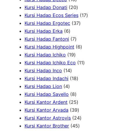
k
o
6
2
d
d
u
P
Kursi Hadap Donati
20
d
P
0
u
u
k
r
1
Kursi Hadap Ecos Series
17
u
r
P
k
k
3
o
7
Kursi Hadap Ergotec
37
6
k
o
r
7
d
P
Kursi Hadap Erka
6
P
7
d
o
P
u
r
Kursi Hadap Fantoni
7
r
P
u
d
r
6
k
o
Kursi Hadap Highpoint
6
o
1
r
k
u
o
P
d
Kursi Hadap Ichiko
19
d
9
o
k
d
r
1
u
Kursi Hadap Ichiko Eco
11
u
1
P
d
u
o
1
k
Kursi Hadap Inco
14
k
4
r
u
1
k
d
P
Kursi Hadap Indachi
18
4
P
o
k
8
u
r
Kursi Hadap Lion
4
P
r
d
8
P
k
o
Kursi Hadap Savello
8
r
o
u
P
r
2
d
Kursi Kantor Ardent
25
o
d
k
r
o
5
3
u
Kursi Kantor Arvada
39
d
u
o
d
P
9
2
k
Kursi Kantor Astrovis
24
u
k
d
u
r
P
4
4
Kursi Kantor Brother
45