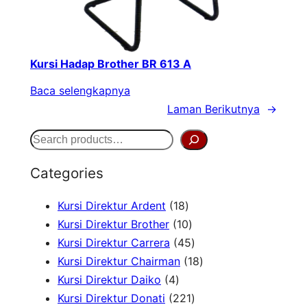
Kursi Hadap Brother BR 613 A
Baca selengkapnya
Laman Berikutnya
→
S
e
Categories
a
1
Kursi Direktur Ardent
18
r
8
1
Kursi Direktur Brother
10
c
P
0
4
Kursi Direktur Carrera
45
h
r
P
5
1
Kursi Direktur Chairman
18
4
o
r
P
8
Kursi Direktur Daiko
4
P
d
o
r
2
P
Kursi Direktur Donati
221