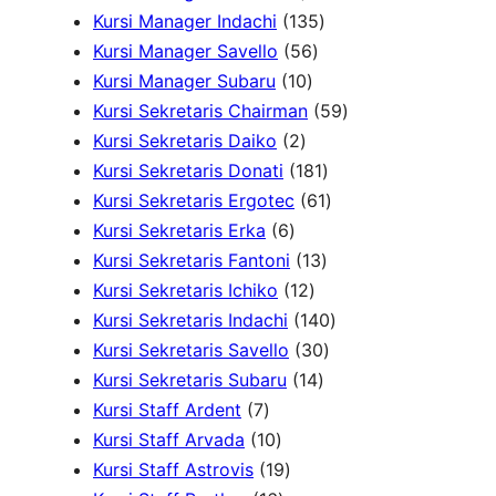
r
k
4
r
o
o
1
k
Kursi Manager Indachi
135
o
P
o
5
d
d
3
Kursi Manager Savello
56
d
r
d
1
6
u
u
5
Kursi Manager Subaru
10
u
o
u
0
P
k
k
P
5
Kursi Sekretaris Chairman
59
k
2
d
k
P
r
r
9
Kursi Sekretaris Daiko
2
P
u
r
o
o
1
P
Kursi Sekretaris Donati
181
r
k
o
d
d
8
6
r
Kursi Sekretaris Ergotec
61
6
o
d
u
u
1
1
o
Kursi Sekretaris Erka
6
P
d
u
k
k
1
P
P
d
Kursi Sekretaris Fantoni
13
r
u
k
1
3
r
r
u
Kursi Sekretaris Ichiko
12
o
k
2
P
o
o
1
k
Kursi Sekretaris Indachi
140
d
P
r
d
3
d
4
Kursi Sekretaris Savello
30
u
r
1
o
u
0
u
0
Kursi Sekretaris Subaru
14
7
k
o
4
d
k
P
k
P
Kursi Staff Ardent
7
P
1
d
P
u
r
r
Kursi Staff Arvada
10
r
0
1
u
r
k
o
o
Kursi Staff Astrovis
19