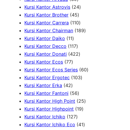
d
u
o
d
P
9
2
k
Kursi Kantor Astrovis
24
u
k
d
u
r
P
4
4
Kursi Kantor Brother
45
k
u
k
o
r
5
1
P
Kursi Kantor Carrera
110
k
d
o
P
1
r
1
Kursi Kantor Chairman
189
1
u
d
r
0
o
8
Kursi Kantor Daiko
11
1
k
1
u
o
P
d
9
Kursi Kantor Decco
117
P
1
k
d
4
r
u
P
Kursi Kantor Donati
422
7
r
7
u
2
o
k
r
Kursi Kantor Ecos
77
7
o
P
k
2
d
o
6
Kursi Kantor Ecos Series
60
P
d
r
P
u
1
d
0
Kursi Kantor Ergotec
103
4
r
u
o
r
k
0
u
P
Kursi Kantor Erka
42
2
o
k
d
5
o
3
k
r
Kursi Kantor Fantoni
56
P
d
u
6
d
P
2
o
Kursi Kantor High Point
25
r
u
k
P
u
r
1
5
d
Kursi Kantor Highpoint
19
o
k
1
r
k
o
9
P
u
Kursi Kantor Ichiko
127
d
2
o
d
P
4
r
k
Kursi Kantor Ichiko Eco
41