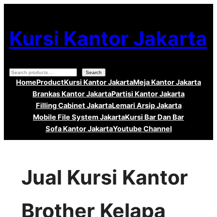
Lewati
ke
Kursi Kantor Jakarta
konten
Search
Search
Home
Product
Kursi Kantor Jakarta
Meja Kantor Jakarta
Brankas Kantor Jakarta
Partisi Kantor Jakarta
Filling Cabinet Jakarta
Lemari Arsip Jakarta
Mobile File System Jakarta
Kursi Bar Dan Bar
Sofa Kantor Jakarta
Youtube Channel
Jual Kursi Kantor
Brother Kelapa