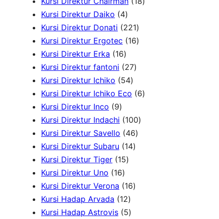
r
P
5
1
Kursi Direktur Chairman
18
4
o
r
P
8
Kursi Direktur Daiko
4
P
d
o
r
2
P
Kursi Direktur Donati
221
r
u
d
o
2
1
r
Kursi Direktur Ergotec
16
1
o
k
u
d
1
6
o
Kursi Direktur Erka
16
6
d
2
k
u
P
P
d
Kursi Direktur fantoni
27
P
u
5
7
k
r
r
u
Kursi Direktur Ichiko
54
r
k
4
P
o
o
k
6
Kursi Direktur Ichiko Eco
6
9
o
P
r
d
d
P
Kursi Direktur Inco
9
P
d
r
o
u
u
1
r
Kursi Direktur Indachi
100
r
u
o
d
4
k
k
0
o
Kursi Direktur Savello
46
o
k
d
1
u
6
0
d
Kursi Direktur Subaru
14
d
1
u
4
k
P
P
u
Kursi Direktur Tiger
15
u
1
5
k
P
r
r
k
Kursi Direktur Uno
16
k
6
P
r
1
o
o
Kursi Direktur Verona
16
P
r
1
o
6
d
d
Kursi Hadap Arvada
12
r
o
2
5
d
P
u
u
Kursi Hadap Astrovis
5