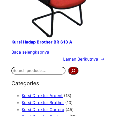
Kursi Hadap Brother BR 613 A
Baca selengkapnya
Laman Berikutnya
→
S
e
Categories
a
1
Kursi Direktur Ardent
18
r
8
1
Kursi Direktur Brother
10
c
P
0
4
Kursi Direktur Carrera
45
h