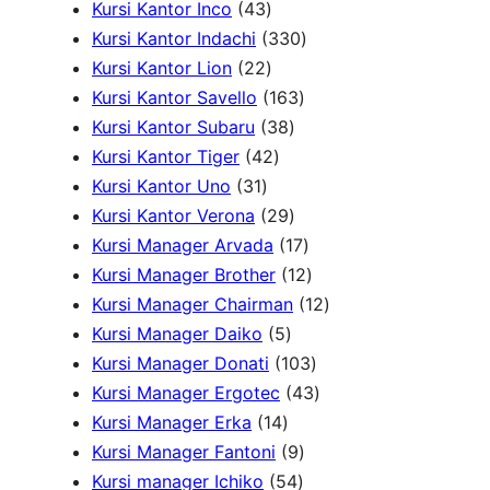
4
u
7
d
u
r
1
o
Kursi Kantor Inco
43
3
k
P
u
3
k
o
P
d
Kursi Kantor Indachi
330
P
2
r
k
3
d
r
u
Kursi Kantor Lion
22
r
2
o
1
0
u
o
k
Kursi Kantor Savello
163
o
P
d
3
6
P
k
d
Kursi Kantor Subaru
38
d
r
4
u
8
3
r
u
Kursi Kantor Tiger
42
3
u
o
2
k
P
P
o
k
Kursi Kantor Uno
31
1
k
d
P
r
2
r
d
Kursi Kantor Verona
29
P
u
r
o
9
o
u
1
Kursi Manager Arvada
17
r
k
o
d
P
d
k
7
1
Kursi Manager Brother
12
o
d
u
r
u
P
2
1
Kursi Manager Chairman
12
d
u
5
k
o
k
r
P
2
Kursi Manager Daiko
5
u
k
P
d
o
r
1
P
Kursi Manager Donati
103
k
r
u
d
o
0
4
r
Kursi Manager Ergotec
43
1
o
k
u
d
3
3
o
Kursi Manager Erka
14
4
d
9
k
u
P
P
d
Kursi Manager Fantoni
9
P
u
5
P
k
r
r
u
Kursi manager Ichiko
54