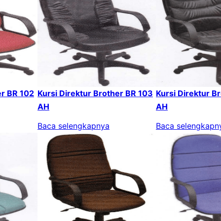
er BR 102
Kursi Direktur Brother BR 103
Kursi Direktur B
AH
AH
Baca selengkapnya
Baca selengkapn