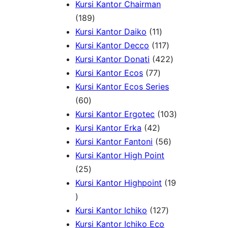
k
d
o
P
1
r
Kursi Kantor Chairman
1
u
d
r
0
o
189
8
1
k
u
o
P
d
Kursi Kantor Daiko
11
9
1
1
k
d
r
u
Kursi Kantor Decco
117
P
P
1
u
4
o
k
Kursi Kantor Donati
422
r
7
r
7
k
2
d
Kursi Kantor Ecos
77
o
7
o
P
2
u
Kursi Kantor Ecos Series
6
d
P
d
r
P
k
60
0
u
r
u
o
r
1
Kursi Kantor Ergotec
103
P
k
4
o
k
d
o
0
Kursi Kantor Erka
42
r
2
d
u
5
d
3
Kursi Kantor Fantoni
56
o
P
u
k
6
u
P
Kursi Kantor High Point
d
2
r
k
P
k
r
25
u
5
o
r
o
Kursi Kantor Highpoint
19
1
k
P
d
o
d
9
r
u
1
d
u
Kursi Kantor Ichiko
127
P
o
k
2
u
k
Kursi Kantor Ichiko Eco