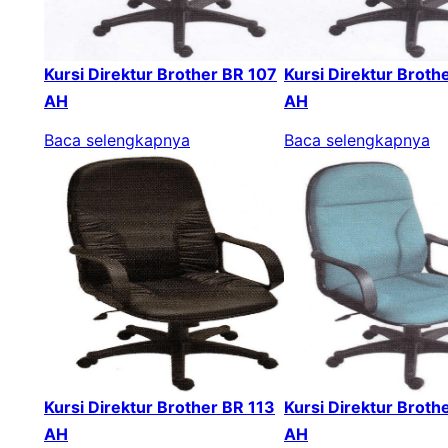
Kursi Direktur Brother BR 107
Kursi Direktur Broth
AH
AH
Baca selengkapnya
Baca selengkapnya
Kursi Direktur Brother BR 113
Kursi Direktur Broth
AH
AH