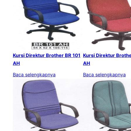
Kursi Direktur Brother BR 101
Kursi Direktur Broth
AH
AH
Baca selengkapnya
Baca selengkapnya