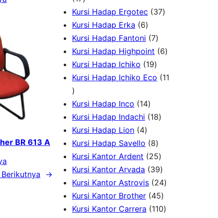
d
7
o
r
3
Kursi Hadap Ergotec
37
u
P
6
d
o
7
Kursi Hadap Erka
6
k
r
P
7
u
d
P
Kursi Hadap Fantoni
7
o
r
P
k
u
r
6
Kursi Hadap Highpoint
6
d
o
1
r
k
o
P
Kursi Hadap Ichiko
19
u
d
9
o
d
r
Kursi Hadap Ichiko Eco
11
1
k
u
P
d
u
o
1
k
1
r
u
k
d
Kursi Hadap Inco
14
P
4
o
k
1
u
Kursi Hadap Indachi
18
r
4
P
d
8
k
Kursi Hadap Lion
4
ther BR 613 A
o
P
r
u
8
P
Kursi Hadap Savello
8
d
r
o
k
P
r
2
Kursi Kantor Ardent
25
ya
u
o
d
r
o
5
3
Kursi Kantor Arvada
39
Berikutnya
→
k
d
u
o
d
P
9
2
Kursi Kantor Astrovis
24
u
k
d
u
r
P
4
4
Kursi Kantor Brother
45
k
u
k
o
r
5
1
P
Kursi Kantor Carrera
110