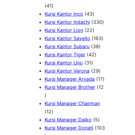
r
4
d
7
k
41
o
1
u
4
P
Kursi Kantor Inco
43
d
P
k
3
r
3
Kursi Kantor Indachi
330
u
r
P
2
o
3
Kursi Kantor Lion
22
k
o
r
2
d
1
0
Kursi Kantor Savello
163
d
o
P
u
3
6
P
Kursi Kantor Subaru
38
u
d
r
4
k
8
3
r
Kursi Kantor Tiger
42
k
3
u
o
2
P
P
o
Kursi Kantor Uno
31
1
k
d
P
r
2
r
d
Kursi Kantor Verona
29
P
u
r
o
9
o
u
1
Kursi Manager Arvada
17
r
k
o
d
P
d
k
7
Kursi Manager Brother
12
1
o
d
u
r
u
P
2
d
u
k
o
k
r
Kursi Manager Chairman
P
1
u
k
d
o
12
r
2
k
5
u
d
Kursi Manager Daiko
5
o
P
P
k
u
Kursi Manager Donati
103