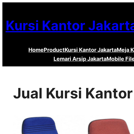
Lewati
ke
Kursi Kantor Jakart
konten
Home
Product
Kursi Kantor Jakarta
Meja K
Lemari Arsip Jakarta
Mobile Fil
Jual Kursi Kanto