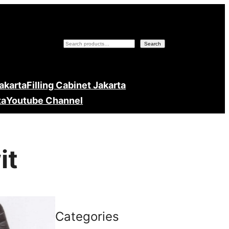
Search
Search
Jakarta
Filling Cabinet Jakarta
ta
Youtube Channel
it
Categories