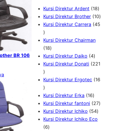
1
Kursi Direktur Ardent
18
8
1
Kursi Direktur Brother
10
P
0
Kursi Direktur Carrera
45
4
r
P
5
o
r
Kursi Direktur Chairman
P
1
d
o
18
rother BR 106
r
8
4
u
d
Kursi Direktur Daiko
4
o
P
P
k
u
Kursi Direktur Donati
221
d
2
r
r
k
ya
u
2
o
o
Kursi Direktur Ergotec
16
k
1
1
d
d
P
6
u
1
u
Kursi Direktur Erka
16
r
P
k
6
k
2
Kursi Direktur fantoni
27
o
r
P
5
7
Kursi Direktur Ichiko
54
d
o
r
4
P
Kursi Direktur Ichiko Eco
u
d
6
o
P
r
6