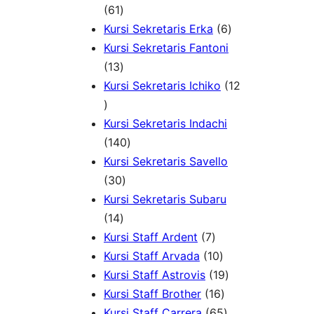
6
d
1
d
k
61
1
u
P
6
u
Kursi Sekretaris Erka
6
P
k
r
P
k
Kursi Sekretaris Fantoni
r
1
o
r
13
o
3
d
o
Kursi Sekretaris Ichiko
12
1
d
P
u
d
2
u
r
k
u
Kursi Sekretaris Indachi
P
k
o
1
k
140
r
d
4
Kursi Sekretaris Savello
o
u
3
0
30
d
k
0
P
Kursi Sekretaris Subaru
u
1
P
r
14
k
4
r
o
7
Kursi Staff Ardent
7
P
o
d
P
1
Kursi Staff Arvada
10
r
d
u
r
0
1
Kursi Staff Astrovis
19
o
u
k
o
P
1
9
Kursi Staff Brother
16
d
k
d
r
6
6
P
Kursi Staff Carrera
65