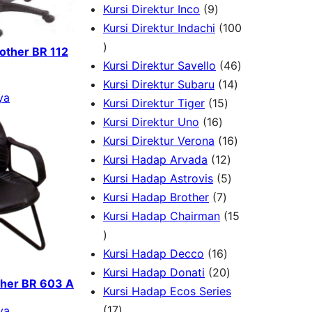
k
u
P
9
d
r
o
Kursi Direktur Inco
9
k
r
P
u
o
d
Kursi Direktur Indachi
100
1
o
r
k
d
u
rother BR 112
0
d
o
u
k
4
Kursi Direktur Savello
46
0
u
d
k
1
6
Kursi Direktur Subaru
14
ya
P
k
u
1
4
P
Kursi Direktur Tiger
15
r
k
1
5
P
r
Kursi Direktur Uno
16
o
6
P
r
1
o
Kursi Direktur Verona
16
d
P
r
1
o
6
d
Kursi Hadap Arvada
12
u
r
o
2
5
d
P
u
Kursi Hadap Astrovis
5
k
o
7
d
P
P
u
r
k
Kursi Hadap Brother
7
d
P
u
r
r
k
o
Kursi Hadap Chairman
15
1
u
r
k
o
o
d
5
k
o
1
d
d
u
Kursi Hadap Decco
16
P
d
6
2
u
u
k
Kursi Hadap Donati
20
ther BR 603 A
r
u
P
0
k
k
Kursi Hadap Ecos Series
o
1
k
r
P
17
ya