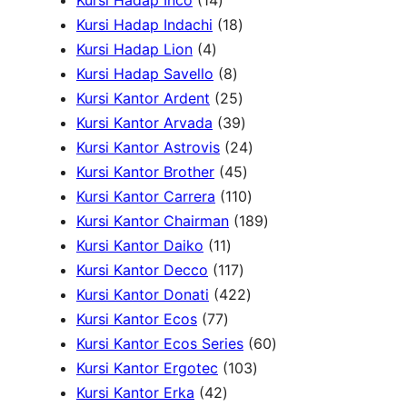
Kursi Hadap Inco
14
k
4
r
u
1
k
d
P
Kursi Hadap Indachi
18
4
P
o
k
8
u
r
Kursi Hadap Lion
4
P
r
d
8
P
k
o
Kursi Hadap Savello
8
r
o
u
P
r
2
d
Kursi Kantor Ardent
25
o
d
k
r
o
5
3
u
Kursi Kantor Arvada
39
d
u
o
d
P
9
2
k
Kursi Kantor Astrovis
24
u
k
d
u
r
P
4
4
Kursi Kantor Brother
45
k
u
k
o
r
5
1
P
Kursi Kantor Carrera
110
k
d
o
P
1
r
1
Kursi Kantor Chairman
189
1
u
d
r
0
o
8
Kursi Kantor Daiko
11
1
k
1
u
o
P
d
9
Kursi Kantor Decco
117
P
1
k
d
4
r
u
P
Kursi Kantor Donati
422
7
r
7
u
2
o
k
r
Kursi Kantor Ecos
77
7
o
P
k
2
d
o
6
Kursi Kantor Ecos Series
60
P
d
r
P
u
1
d
0
Kursi Kantor Ergotec
103
4
r
u
o
r
k
0
u
P
Kursi Kantor Erka
42