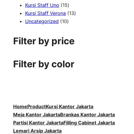
1
r
d
7
k
o
P
u
Kursi Staff Uno
15
5
o
u
P
1
d
r
k
Kursi Staff Verona
13
1
P
d
k
r
3
u
o
Uncategorized
10
0
r
u
o
P
k
d
P
o
k
d
r
u
Filter by price
r
d
u
o
k
o
u
k
d
d
k
u
Filter by color
u
k
k
Home
Product
Kursi Kantor Jakarta
Meja Kantor Jakarta
Brankas Kantor Jakarta
Partisi Kantor Jakarta
Filling Cabinet Jakarta
Lemari Arsip Jakarta