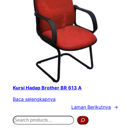
Kursi Hadap Brother BR 613 A
Baca selengkapnya
Laman Berikutnya
→
S
e