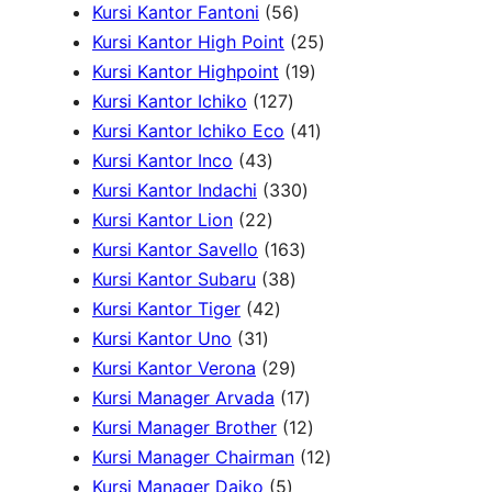
2
o
k
d
5
o
3
k
r
Kursi Kantor Fantoni
56
P
d
u
6
d
P
2
o
Kursi Kantor High Point
25
r
u
k
P
u
r
1
5
d
Kursi Kantor Highpoint
19
o
k
1
r
k
o
9
P
u
Kursi Kantor Ichiko
127
d
2
o
d
P
4
r
k
Kursi Kantor Ichiko Eco
41
4
u
7
d
u
r
1
o
Kursi Kantor Inco
43
3
k
P
u
3
k
o
P
d
Kursi Kantor Indachi
330
P
2
r
k
3
d
r
u
Kursi Kantor Lion
22
r
2
o
1
0
u
o
k
Kursi Kantor Savello
163
o
P
d
3
6
P
k
d
Kursi Kantor Subaru
38
d
r
4
u
8
3
r
u
Kursi Kantor Tiger
42
3
u
o
2
k
P
P
o
k
Kursi Kantor Uno
31
1
k
d
P
r
2
r
d
Kursi Kantor Verona
29
P
u
r
o
9
o
u
1
Kursi Manager Arvada
17
r
k
o
d
P
d
k
7
1
Kursi Manager Brother
12
o
d
u
r
u
P
2
1
Kursi Manager Chairman
12
d
u
5
k
o
k
r
P
2
Kursi Manager Daiko
5