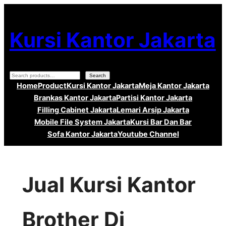
Lewati
ke
Kursi Kantor Jakarta
konten
Search
Search
Home
Product
Kursi Kantor Jakarta
Meja Kantor Jakarta
Brankas Kantor Jakarta
Partisi Kantor Jakarta
Filling Cabinet Jakarta
Lemari Arsip Jakarta
Mobile File System Jakarta
Kursi Bar Dan Bar
Sofa Kantor Jakarta
Youtube Channel
Jual Kursi Kantor
Brother Di