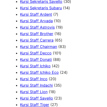
d
P
r
d
3
d
4
Kursi Sekretaris Savello
30
u
r
1
o
u
0
u
0
Kursi Sekretaris Subaru
14
7
k
o
4
d
k
P
k
P
Kursi Staff Ardent
7
P
1
d
P
u
r
r
Kursi Staff Arvada
10
r
0
1
u
r
k
o
o
Kursi Staff Astrovis
19
o
P
1
9
k
o
d
d
Kursi Staff Brother
16
d
r
6
6
P
d
u
u
Kursi Staff Carrera
65
u
o
P
5
r
8
u
k
k
Kursi Staff Chairman
83
k
d
r
1
P
o
3
k
Kursi Staff Decco
101
8
u
o
0
r
d
P
Kursi Staff Donati
88
4
8
k
d
1
o
u
r
Kursi Staff Ichiko
42
2
P
u
P
d
k
o
2
Kursi Staff Ichiko Eco
24
2
P
r
k
r
u
d
4
Kursi Staff Inco
20
0
r
o
o
3
k
u
P
Kursi Staff Indachi
35
1
P
o
d
d
5
k
r
Kursi Staff Lion
18
8
r
d
u
u
P
2
o
Kursi Staff Savello
23
P
o
2
u
k
k
r
3
d
Kursi Staff Tiger
27