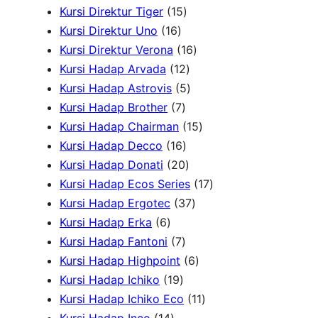
d
1
u
4
k
P
P
u
Kursi Direktur Tiger
15
u
1
5
k
P
r
r
k
Kursi Direktur Uno
16
k
6
P
r
1
o
o
Kursi Direktur Verona
16
P
r
1
o
6
d
d
Kursi Hadap Arvada
12
r
o
2
5
d
P
u
u
Kursi Hadap Astrovis
5
o
7
d
P
P
u
r
k
k
Kursi Hadap Brother
7
d
P
u
r
r
k
o
1
Kursi Hadap Chairman
15
u
r
1
k
o
o
d
5
Kursi Hadap Decco
16
k
o
6
2
d
d
u
P
Kursi Hadap Donati
20
d
P
0
u
u
k
r
1
Kursi Hadap Ecos Series
17
u
r
P
k
k
3
o
7
Kursi Hadap Ergotec
37
6
k
o
r
7
d
P
Kursi Hadap Erka
6
P
7
d
o
P
u
r
Kursi Hadap Fantoni
7
r
P
u
d
r
6
k
o
Kursi Hadap Highpoint
6
o
1
r
k
u
o
P
d
Kursi Hadap Ichiko
19
d
9
o
k
d
r
1
u
Kursi Hadap Ichiko Eco
11
u
1
P
d
u
o
1
k