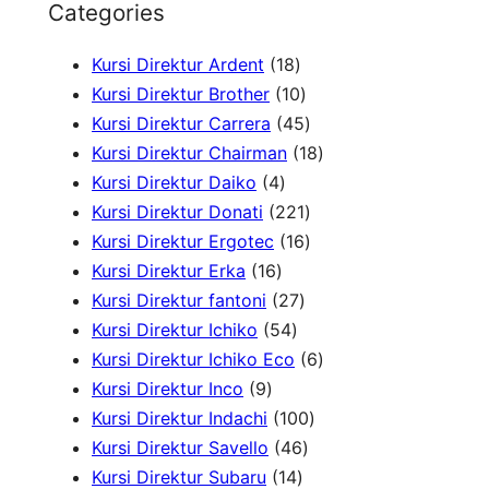
Categories
a
1
Kursi Direktur Ardent
18
r
8
1
Kursi Direktur Brother
10
c
P
0
4
Kursi Direktur Carrera
45
h
r
P
5
1
Kursi Direktur Chairman
18
4
o
r
P
8
Kursi Direktur Daiko
4
P
d
o
r
2
P
Kursi Direktur Donati
221
r
u
d
o
2
1
r
Kursi Direktur Ergotec
16
1
o
k
u
d
1
6
o
Kursi Direktur Erka
16
6
d
2
k
u
P
P
d
Kursi Direktur fantoni
27
P
u
5
7
k
r
r
u
Kursi Direktur Ichiko
54
r
k
4
P
o
o
k
6
Kursi Direktur Ichiko Eco
6
9
o
P
r
d
d
P
Kursi Direktur Inco
9
P
d
r
o
u
u
1
r
Kursi Direktur Indachi
100
r
u
o
d
4
k
k
0
o
Kursi Direktur Savello
46
o
k
d
1
u
6
0
d
Kursi Direktur Subaru
14