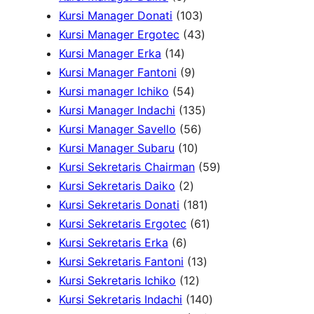
u
k
P
d
o
r
1
P
Kursi Manager Donati
103
k
r
u
d
o
0
4
r
Kursi Manager Ergotec
43
1
o
k
u
d
3
3
o
Kursi Manager Erka
14
4
d
9
k
u
P
P
d
Kursi Manager Fantoni
9
P
u
5
P
k
r
r
u
Kursi manager Ichiko
54
r
k
4
r
o
o
1
k
Kursi Manager Indachi
135
o
P
o
5
d
d
3
Kursi Manager Savello
56
d
r
d
1
6
u
u
5
Kursi Manager Subaru
10
u
o
u
0
P
k
k
P
5
Kursi Sekretaris Chairman
59
k
2
d
k
P
r
r
9
Kursi Sekretaris Daiko
2
P
u
r
o
o
1
P
Kursi Sekretaris Donati
181
r
k
o
d
d
8
6
r
Kursi Sekretaris Ergotec
61
6
o
d
u
u
1
1
o
Kursi Sekretaris Erka
6
P
d
u
k
k
1
P
P
d
Kursi Sekretaris Fantoni
13
r
u
k
1
3
r
r
u
Kursi Sekretaris Ichiko
12
o
k
2
P
o
o
1
k
Kursi Sekretaris Indachi
140