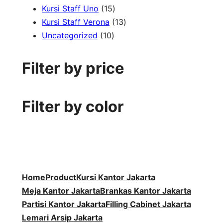
1
r
d
7
k
o
P
u
Kursi Staff Uno
15
5
o
u
P
1
d
r
k
Kursi Staff Verona
13
1
P
d
k
r
3
u
o
Uncategorized
10
0
r
u
o
P
k
d
P
o
k
d
r
u
Filter by price
r
d
u
o
k
o
u
k
d
d
k
u
Filter by color
u
k
k
Home
Product
Kursi Kantor Jakarta
Meja Kantor Jakarta
Brankas Kantor Jakarta
Partisi Kantor Jakarta
Filling Cabinet Jakarta
Lemari Arsip Jakarta