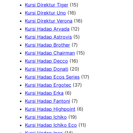
d
1
u
4
k
P
P
u
Kursi Direktur Tiger
15
u
1
5
k
P
r
r
k
Kursi Direktur Uno
16
k
6
P
r
1
o
o
Kursi Direktur Verona
16
P
r
1
o
6
d
d
Kursi Hadap Arvada
12
r
o
2
5
d
P
u
u
Kursi Hadap Astrovis
5
o
7
d
P
P
u
r
k
k
Kursi Hadap Brother
7
d
P
u
r
r
k
o
1
Kursi Hadap Chairman
15
u
r
1
k
o
o
d
5
Kursi Hadap Decco
16
k
o
6
2
d
d
u
P
Kursi Hadap Donati
20
d
P
0
u
u
k
r
1
Kursi Hadap Ecos Series
17
u
r
P
k
k
3
o
7
Kursi Hadap Ergotec
37
6
k
o
r
7
d
P
Kursi Hadap Erka
6
P
7
d
o
P
u
r
Kursi Hadap Fantoni
7
r
P
u
d
r
6
k
o
Kursi Hadap Highpoint
6
o
1
r
k
u
o
P
d
Kursi Hadap Ichiko
19
d
9
o
k
d
r
1
u
Kursi Hadap Ichiko Eco
11
u
1
P
d
u
o
1
k