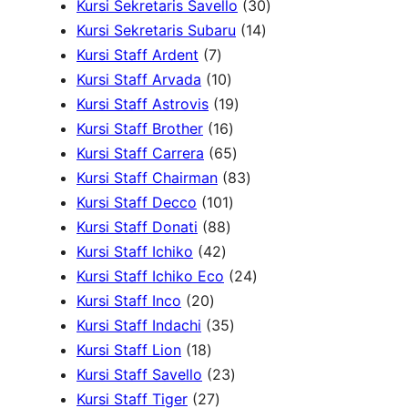
d
P
r
d
3
d
4
Kursi Sekretaris Savello
30
u
r
1
o
u
0
u
0
Kursi Sekretaris Subaru
14
7
k
o
4
d
k
P
k
P
Kursi Staff Ardent
7
P
1
d
P
u
r
r
Kursi Staff Arvada
10
r
0
1
u
r
k
o
o
Kursi Staff Astrovis
19
o
P
1
9
k
o
d
d
Kursi Staff Brother
16
d
r
6
6
P
d
u
u
Kursi Staff Carrera
65
u
o
P
5
r
8
u
k
k
Kursi Staff Chairman
83
k
d
r
1
P
o
3
k
Kursi Staff Decco
101
8
u
o
0
r
d
P
Kursi Staff Donati
88
4
8
k
d
1
o
u
r
Kursi Staff Ichiko
42
2
P
u
P
d
k
o
2
Kursi Staff Ichiko Eco
24
2
P
r
k
r
u
d
4
Kursi Staff Inco
20
0
r
o
o
3
k
u
P
Kursi Staff Indachi
35
1
P
o
d
d
5
k
r
Kursi Staff Lion
18
8
r
d
u
u
P
2
o
Kursi Staff Savello
23
P
o
2
u
k
k
r
3
d
Kursi Staff Tiger
27