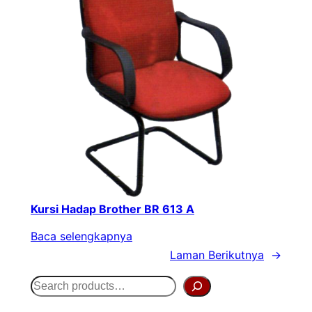
Kursi Hadap Brother BR 613 A
Baca selengkapnya
Laman Berikutnya
→
S
e