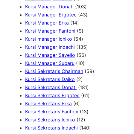
u
k
P
d
o
r
1
P
Kursi Manager Donati
103
k
r
u
d
o
0
4
r
Kursi Manager Ergotec
43
1
o
k
u
d
3
3
o
Kursi Manager Erka
14
4
d
9
k
u
P
P
d
Kursi Manager Fantoni
9
P
u
5
P
k
r
r
u
Kursi manager Ichiko
54
r
k
4
r
o
o
1
k
Kursi Manager Indachi
135
o
P
o
5
d
d
3
Kursi Manager Savello
56
d
r
d
1
6
u
u
5
Kursi Manager Subaru
10
u
o
u
0
P
k
k
P
5
Kursi Sekretaris Chairman
59
k
2
d
k
P
r
r
9
Kursi Sekretaris Daiko
2
P
u
r
o
o
1
P
Kursi Sekretaris Donati
181
r
k
o
d
d
8
6
r
Kursi Sekretaris Ergotec
61
6
o
d
u
u
1
1
o
Kursi Sekretaris Erka
6
P
d
u
k
k
1
P
P
d
Kursi Sekretaris Fantoni
13
r
u
k
1
3
r
r
u
Kursi Sekretaris Ichiko
12
o
k
2
P
o
o
1
k
Kursi Sekretaris Indachi
140