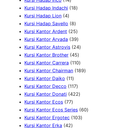
Kursi Hadap Inco
14
k
4
r
u
1
k
d
P
Kursi Hadap Indachi
18
4
P
o
k
8
u
r
Kursi Hadap Lion
4
P
r
d
8
P
k
o
Kursi Hadap Savello
8
r
o
u
P
r
2
d
Kursi Kantor Ardent
25
o
d
k
r
o
5
3
u
Kursi Kantor Arvada
39
d
u
o
d
P
9
2
k
Kursi Kantor Astrovis
24
u
k
d
u
r
P
4
4
Kursi Kantor Brother
45
k
u
k
o
r
5
1
P
Kursi Kantor Carrera
110
k
d
o
P
1
r
1
Kursi Kantor Chairman
189
1
u
d
r
0
o
8
Kursi Kantor Daiko
11
1
k
1
u
o
P
d
9
Kursi Kantor Decco
117
P
1
k
d
4
r
u
P
Kursi Kantor Donati
422
7
r
7
u
2
o
k
r
Kursi Kantor Ecos
77
7
o
P
k
2
d
o
6
Kursi Kantor Ecos Series
60
P
d
r
P
u
1
d
0
Kursi Kantor Ergotec
103
4
r
u
o
r
k
0
u
P
Kursi Kantor Erka
42