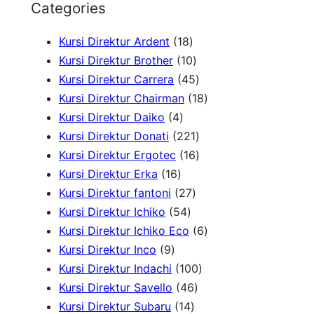
Categories
a
1
Kursi Direktur Ardent
18
r
8
1
Kursi Direktur Brother
10
c
P
0
4
Kursi Direktur Carrera
45
h
r
P
5
1
Kursi Direktur Chairman
18
4
o
r
P
8
Kursi Direktur Daiko
4
P
d
o
r
2
P
Kursi Direktur Donati
221
r
u
d
o
2
1
r
Kursi Direktur Ergotec
16
1
o
k
u
d
1
6
o
Kursi Direktur Erka
16
6
d
2
k
u
P
P
d
Kursi Direktur fantoni
27
P
u
5
7
k
r
r
u
Kursi Direktur Ichiko
54
r
k
4
P
o
o
k
6
Kursi Direktur Ichiko Eco
6
9
o
P
r
d
d
P
Kursi Direktur Inco
9
P
d
r
o
u
u
1
r
Kursi Direktur Indachi
100
r
u
o
d
4
k
k
0
o
Kursi Direktur Savello
46
o
k
d
1
u
6
0
d
Kursi Direktur Subaru
14