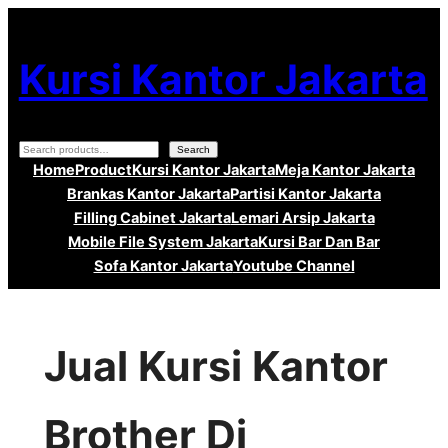
Lewati
ke
Kursi Kantor Jakarta
konten
Search
Search
Home
Product
Kursi Kantor Jakarta
Meja Kantor Jakarta
Brankas Kantor Jakarta
Partisi Kantor Jakarta
Filling Cabinet Jakarta
Lemari Arsip Jakarta
Mobile File System Jakarta
Kursi Bar Dan Bar
Sofa Kantor Jakarta
Youtube Channel
Jual Kursi Kantor
Brother Di