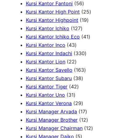
2
o
k
d
5
o
3
k
r
Kursi Kantor Fantoni
56
P
d
u
6
d
P
2
o
Kursi Kantor High Point
25
r
u
k
P
u
r
1
5
d
Kursi Kantor Highpoint
19
o
k
1
r
k
o
9
P
u
Kursi Kantor Ichiko
127
d
2
o
d
P
4
r
k
Kursi Kantor Ichiko Eco
41
4
u
7
d
u
r
1
o
Kursi Kantor Inco
43
3
k
P
u
3
k
o
P
d
Kursi Kantor Indachi
330
P
2
r
k
3
d
r
u
Kursi Kantor Lion
22
r
2
o
1
0
u
o
k
Kursi Kantor Savello
163
o
P
d
3
6
P
k
d
Kursi Kantor Subaru
38
d
r
4
u
8
3
r
u
Kursi Kantor Tiger
42
3
u
o
2
k
P
P
o
k
Kursi Kantor Uno
31
1
k
d
P
r
2
r
d
Kursi Kantor Verona
29
P
u
r
o
9
o
u
1
Kursi Manager Arvada
17
r
k
o
d
P
d
k
7
1
Kursi Manager Brother
12
o
d
u
r
u
P
2
1
Kursi Manager Chairman
12
d
u
5
k
o
k
r
P
2
Kursi Manager Daiko
5