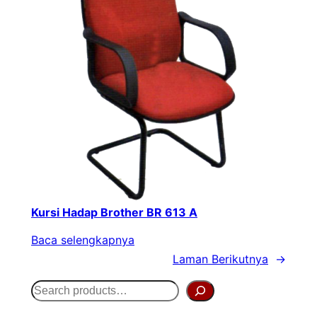
Kursi Hadap Brother BR 613 A
Baca selengkapnya
Laman Berikutnya
→
S
e