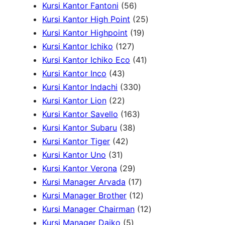
2
o
k
d
5
o
3
k
r
Kursi Kantor Fantoni
56
P
d
u
6
d
P
2
o
Kursi Kantor High Point
25
r
u
k
P
u
r
1
5
d
Kursi Kantor Highpoint
19
o
k
1
r
k
o
9
P
u
Kursi Kantor Ichiko
127
d
2
o
d
P
4
r
k
Kursi Kantor Ichiko Eco
41
4
u
7
d
u
r
1
o
Kursi Kantor Inco
43
3
k
P
u
3
k
o
P
d
Kursi Kantor Indachi
330
P
2
r
k
3
d
r
u
Kursi Kantor Lion
22
r
2
o
1
0
u
o
k
Kursi Kantor Savello
163
o
P
d
3
6
P
k
d
Kursi Kantor Subaru
38
d
r
4
u
8
3
r
u
Kursi Kantor Tiger
42
3
u
o
2
k
P
P
o
k
Kursi Kantor Uno
31
1
k
d
P
r
2
r
d
Kursi Kantor Verona
29
P
u
r
o
9
o
u
1
Kursi Manager Arvada
17
r
k
o
d
P
d
k
7
1
Kursi Manager Brother
12
o
d
u
r
u
P
2
1
Kursi Manager Chairman
12
d
u
5
k
o
k
r
P
2
Kursi Manager Daiko
5