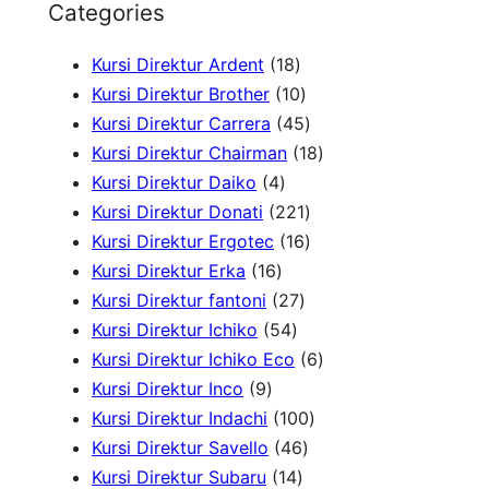
Categories
a
1
Kursi Direktur Ardent
18
r
8
1
Kursi Direktur Brother
10
c
P
0
4
Kursi Direktur Carrera
45
h
r
P
5
1
Kursi Direktur Chairman
18
4
o
r
P
8
Kursi Direktur Daiko
4
P
d
o
r
2
P
Kursi Direktur Donati
221
r
u
d
o
2
1
r
Kursi Direktur Ergotec
16
1
o
k
u
d
1
6
o
Kursi Direktur Erka
16
6
d
2
k
u
P
P
d
Kursi Direktur fantoni
27
P
u
5
7
k
r
r
u
Kursi Direktur Ichiko
54
r
k
4
P
o
o
k
6
Kursi Direktur Ichiko Eco
6
9
o
P
r
d
d
P
Kursi Direktur Inco
9
P
d
r
o
u
u
1
r
Kursi Direktur Indachi
100
r
u
o
d
4
k
k
0
o
Kursi Direktur Savello
46
o
k
d
1
u
6
0
d
Kursi Direktur Subaru
14