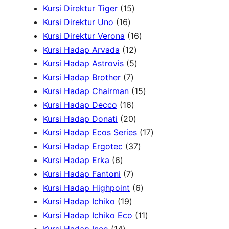
d
1
u
4
k
P
P
u
Kursi Direktur Tiger
15
u
1
5
k
P
r
r
k
Kursi Direktur Uno
16
k
6
P
r
1
o
o
Kursi Direktur Verona
16
P
r
1
o
6
d
d
Kursi Hadap Arvada
12
r
o
2
5
d
P
u
u
Kursi Hadap Astrovis
5
o
7
d
P
P
u
r
k
k
Kursi Hadap Brother
7
d
P
u
r
r
k
o
1
Kursi Hadap Chairman
15
u
r
1
k
o
o
d
5
Kursi Hadap Decco
16
k
o
6
2
d
d
u
P
Kursi Hadap Donati
20
d
P
0
u
u
k
r
1
Kursi Hadap Ecos Series
17
u
r
P
k
k
3
o
7
Kursi Hadap Ergotec
37
6
k
o
r
7
d
P
Kursi Hadap Erka
6
P
7
d
o
P
u
r
Kursi Hadap Fantoni
7
r
P
u
d
r
6
k
o
Kursi Hadap Highpoint
6
o
1
r
k
u
o
P
d
Kursi Hadap Ichiko
19
d
9
o
k
d
r
1
u
Kursi Hadap Ichiko Eco
11
u
1
P
d
u
o
1
k