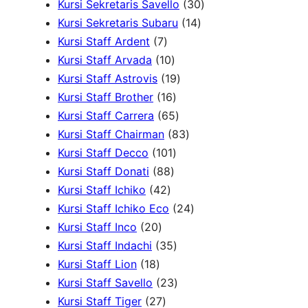
d
P
r
d
3
d
4
Kursi Sekretaris Savello
30
u
r
1
o
u
0
u
0
Kursi Sekretaris Subaru
14
7
k
o
4
d
k
P
k
P
Kursi Staff Ardent
7
P
1
d
P
u
r
r
Kursi Staff Arvada
10
r
0
1
u
r
k
o
o
Kursi Staff Astrovis
19
o
P
1
9
k
o
d
d
Kursi Staff Brother
16
d
r
6
6
P
d
u
u
Kursi Staff Carrera
65
u
o
P
5
r
8
u
k
k
Kursi Staff Chairman
83
k
d
r
1
P
o
3
k
Kursi Staff Decco
101
8
u
o
0
r
d
P
Kursi Staff Donati
88
4
8
k
d
1
o
u
r
Kursi Staff Ichiko
42
2
P
u
P
d
k
o
2
Kursi Staff Ichiko Eco
24
2
P
r
k
r
u
d
4
Kursi Staff Inco
20
0
r
o
o
3
k
u
P
Kursi Staff Indachi
35
1
P
o
d
d
5
k
r
Kursi Staff Lion
18
8
r
d
u
u
P
2
o
Kursi Staff Savello
23
P
o
2
u
k
k
r
3
d
Kursi Staff Tiger
27