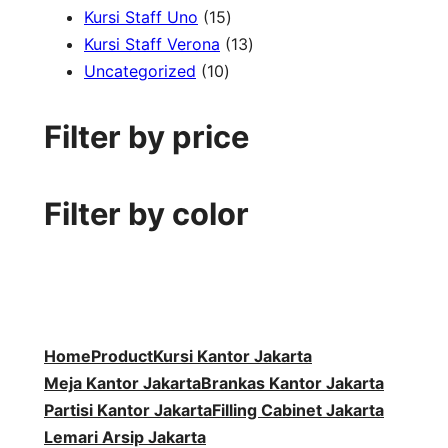
1
r
d
7
k
o
P
u
Kursi Staff Uno
15
5
o
u
P
1
d
r
k
Kursi Staff Verona
13
1
P
d
k
r
3
u
o
Uncategorized
10
0
r
u
o
P
k
d
P
o
k
d
r
u
Filter by price
r
d
u
o
k
o
u
k
d
d
k
u
Filter by color
u
k
k
Home
Product
Kursi Kantor Jakarta
Meja Kantor Jakarta
Brankas Kantor Jakarta
Partisi Kantor Jakarta
Filling Cabinet Jakarta
Lemari Arsip Jakarta