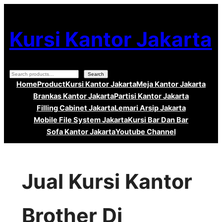
Lewati
ke
Kursi Kantor Jakarta
konten
Search
Search
Home
Product
Kursi Kantor Jakarta
Meja Kantor Jakarta
Brankas Kantor Jakarta
Partisi Kantor Jakarta
Filling Cabinet Jakarta
Lemari Arsip Jakarta
Mobile File System Jakarta
Kursi Bar Dan Bar
Sofa Kantor Jakarta
Youtube Channel
Jual Kursi Kantor
Brother Di