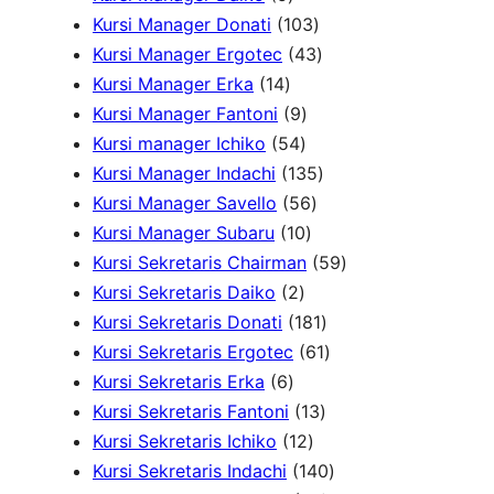
u
k
P
d
o
r
1
P
Kursi Manager Donati
103
k
r
u
d
o
0
4
r
Kursi Manager Ergotec
43
1
o
k
u
d
3
3
o
Kursi Manager Erka
14
4
d
9
k
u
P
P
d
Kursi Manager Fantoni
9
P
u
5
P
k
r
r
u
Kursi manager Ichiko
54
r
k
4
r
o
o
1
k
Kursi Manager Indachi
135
o
P
o
5
d
d
3
Kursi Manager Savello
56
d
r
d
1
6
u
u
5
Kursi Manager Subaru
10
u
o
u
0
P
k
k
P
5
Kursi Sekretaris Chairman
59
k
2
d
k
P
r
r
9
Kursi Sekretaris Daiko
2
P
u
r
o
o
1
P
Kursi Sekretaris Donati
181
r
k
o
d
d
8
6
r
Kursi Sekretaris Ergotec
61
6
o
d
u
u
1
1
o
Kursi Sekretaris Erka
6
P
d
u
k
k
1
P
P
d
Kursi Sekretaris Fantoni
13
r
u
k
1
3
r
r
u
Kursi Sekretaris Ichiko
12
o
k
2
P
o
o
1
k
Kursi Sekretaris Indachi
140