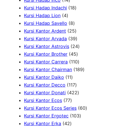
Kursi Hadap Inco
14
k
4
r
u
1
k
d
P
Kursi Hadap Indachi
18
4
P
o
k
8
u
r
Kursi Hadap Lion
4
P
r
d
8
P
k
o
Kursi Hadap Savello
8
r
o
u
P
r
2
d
Kursi Kantor Ardent
25
o
d
k
r
o
5
3
u
Kursi Kantor Arvada
39
d
u
o
d
P
9
2
k
Kursi Kantor Astrovis
24
u
k
d
u
r
P
4
4
Kursi Kantor Brother
45
k
u
k
o
r
5
1
P
Kursi Kantor Carrera
110
k
d
o
P
1
r
1
Kursi Kantor Chairman
189
1
u
d
r
0
o
8
Kursi Kantor Daiko
11
1
k
1
u
o
P
d
9
Kursi Kantor Decco
117
P
1
k
d
4
r
u
P
Kursi Kantor Donati
422
7
r
7
u
2
o
k
r
Kursi Kantor Ecos
77
7
o
P
k
2
d
o
6
Kursi Kantor Ecos Series
60
P
d
r
P
u
1
d
0
Kursi Kantor Ergotec
103
4
r
u
o
r
k
0
u
P
Kursi Kantor Erka
42