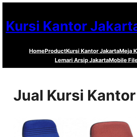
Lewati
ke
Kursi Kantor Jakart
konten
Home
Product
Kursi Kantor Jakarta
Meja K
Lemari Arsip Jakarta
Mobile Fil
Jual Kursi Kantor