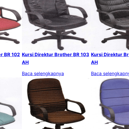
er BR 102
Kursi Direktur Brother BR 103
Kursi Direktur B
AH
AH
Baca selengkapnya
Baca selengkapn