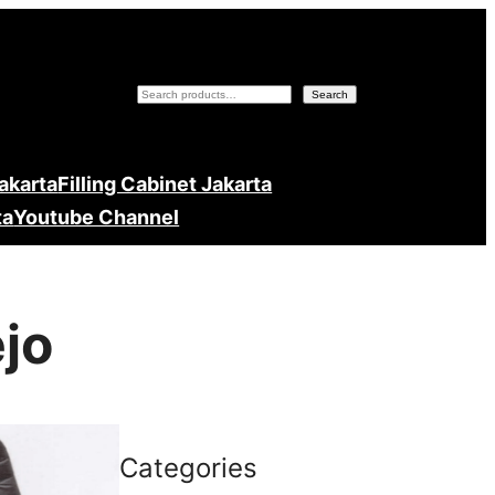
Search
Search
Jakarta
Filling Cabinet Jakarta
ta
Youtube Channel
ejo
Categories