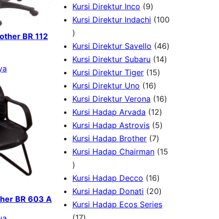
k
u
P
9
d
r
o
Kursi Direktur Inco
9
k
r
P
u
o
d
Kursi Direktur Indachi
100
1
o
r
k
d
u
rother BR 112
0
d
o
u
k
4
Kursi Direktur Savello
46
0
u
d
k
1
6
Kursi Direktur Subaru
14
ya
P
k
u
1
4
P
Kursi Direktur Tiger
15
r
k
1
5
P
r
Kursi Direktur Uno
16
o
6
P
r
1
o
Kursi Direktur Verona
16
d
P
r
1
o
6
d
Kursi Hadap Arvada
12
u
r
o
2
5
d
P
u
Kursi Hadap Astrovis
5
k
o
7
d
P
P
u
r
k
Kursi Hadap Brother
7
d
P
u
r
r
k
o
Kursi Hadap Chairman
15
1
u
r
k
o
o
d
5
k
o
1
d
d
u
Kursi Hadap Decco
16
P
d
6
2
u
u
k
Kursi Hadap Donati
20
ther BR 603 A
r
u
P
0
k
k
Kursi Hadap Ecos Series
o
1
k
r
P
17
ya