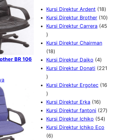
1
Kursi Direktur Ardent
18
8
1
Kursi Direktur Brother
10
P
0
Kursi Direktur Carrera
45
4
r
P
5
o
r
Kursi Direktur Chairman
P
1
d
o
18
rother BR 106
r
8
4
u
d
Kursi Direktur Daiko
4
o
P
P
k
u
Kursi Direktur Donati
221
d
2
r
r
k
ya
u
2
o
o
Kursi Direktur Ergotec
16
k
1
1
d
d
P
6
u
1
u
Kursi Direktur Erka
16
r
P
k
6
k
2
Kursi Direktur fantoni
27
o
r
P
5
7
Kursi Direktur Ichiko
54
d
o
r
4
P
Kursi Direktur Ichiko Eco
u
d
6
o
P
r
6