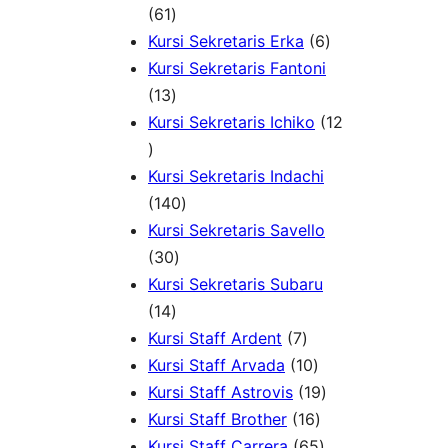
6
d
1
d
k
61
1
u
P
6
u
Kursi Sekretaris Erka
6
P
k
r
P
k
Kursi Sekretaris Fantoni
r
1
o
r
13
o
3
d
o
Kursi Sekretaris Ichiko
12
1
d
P
u
d
2
u
r
k
u
Kursi Sekretaris Indachi
P
k
o
1
k
140
r
d
4
Kursi Sekretaris Savello
o
u
3
0
30
d
k
0
P
Kursi Sekretaris Subaru
u
1
P
r
14
k
4
r
o
7
Kursi Staff Ardent
7
P
o
d
P
1
Kursi Staff Arvada
10
r
d
u
r
0
1
Kursi Staff Astrovis
19
o
u
k
o
P
1
9
Kursi Staff Brother
16
d
k
d
r
6
6
P
Kursi Staff Carrera
65