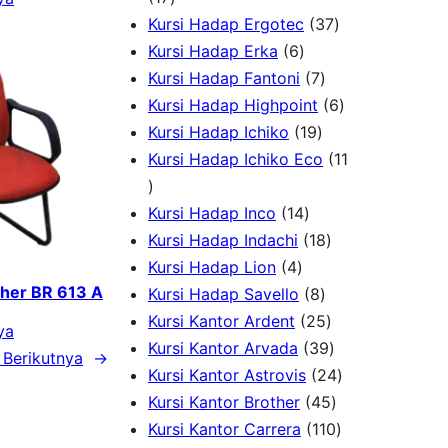
d
7
o
r
3
Kursi Hadap Ergotec
37
u
P
6
d
o
7
Kursi Hadap Erka
6
k
r
P
7
u
d
P
Kursi Hadap Fantoni
7
o
r
P
k
u
r
6
Kursi Hadap Highpoint
6
d
o
1
r
k
o
P
Kursi Hadap Ichiko
19
u
d
9
o
d
r
Kursi Hadap Ichiko Eco
11
1
k
u
P
d
u
o
1
k
1
r
u
k
d
Kursi Hadap Inco
14
P
4
o
k
1
u
Kursi Hadap Indachi
18
r
4
P
d
8
k
Kursi Hadap Lion
4
ther BR 613 A
o
P
r
u
8
P
Kursi Hadap Savello
8
d
r
o
k
P
r
2
Kursi Kantor Ardent
25
ya
u
o
d
r
o
5
3
Kursi Kantor Arvada
39
Berikutnya
→
k
d
u
o
d
P
9
2
Kursi Kantor Astrovis
24
u
k
d
u
r
P
4
4
Kursi Kantor Brother
45
k
u
k
o
r
5
1
P
Kursi Kantor Carrera
110