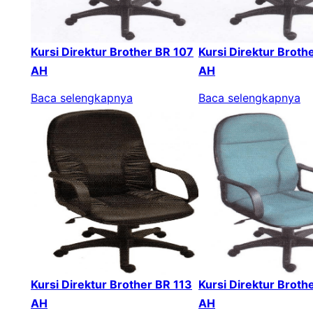
Kursi Direktur Brother BR 107
Kursi Direktur Broth
AH
AH
Baca selengkapnya
Baca selengkapnya
Kursi Direktur Brother BR 113
Kursi Direktur Broth
AH
AH