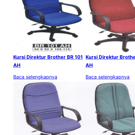
Kursi Direktur Brother BR 101
Kursi Direktur Broth
AH
AH
Baca selengkapnya
Baca selengkapnya