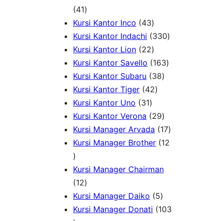
r
4
d
7
k
41
o
1
u
4
P
Kursi Kantor Inco
43
d
P
k
3
r
3
Kursi Kantor Indachi
330
u
r
P
2
o
3
Kursi Kantor Lion
22
k
o
r
2
d
1
0
Kursi Kantor Savello
163
d
o
P
u
3
6
P
Kursi Kantor Subaru
38
u
d
r
4
k
8
3
r
Kursi Kantor Tiger
42
k
3
u
o
2
P
P
o
Kursi Kantor Uno
31
1
k
d
P
r
2
r
d
Kursi Kantor Verona
29
P
u
r
o
9
o
u
1
Kursi Manager Arvada
17
r
k
o
d
P
d
k
7
Kursi Manager Brother
12
1
o
d
u
r
u
P
2
d
u
k
o
k
r
Kursi Manager Chairman
P
1
u
k
d
o
12
r
2
k
5
u
d
Kursi Manager Daiko
5
o
P
P
k
u
Kursi Manager Donati
103