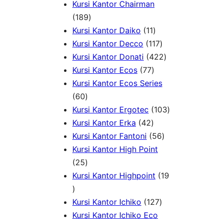
k
d
o
P
1
r
Kursi Kantor Chairman
1
u
d
r
0
o
189
8
1
k
u
o
P
d
Kursi Kantor Daiko
11
9
1
1
k
d
r
u
Kursi Kantor Decco
117
P
P
1
u
4
o
k
Kursi Kantor Donati
422
r
7
r
7
k
2
d
Kursi Kantor Ecos
77
o
7
o
P
2
u
Kursi Kantor Ecos Series
6
d
P
d
r
P
k
60
0
u
r
u
o
r
1
Kursi Kantor Ergotec
103
P
k
4
o
k
d
o
0
Kursi Kantor Erka
42
r
2
d
u
5
d
3
Kursi Kantor Fantoni
56
o
P
u
k
6
u
P
Kursi Kantor High Point
d
2
r
k
P
k
r
25
u
5
o
r
o
Kursi Kantor Highpoint
19
1
k
P
d
o
d
9
r
u
1
d
u
Kursi Kantor Ichiko
127
P
o
k
2
u
k
Kursi Kantor Ichiko Eco