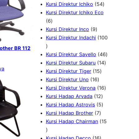
o
r
P
5
7
Kursi Direktur Ichiko
54
d
o
r
4
P
Kursi Direktur Ichiko Eco
u
d
6
o
P
r
6
k
u
P
9
d
r
o
Kursi Direktur Inco
9
k
r
P
u
o
d
Kursi Direktur Indachi
100
1
o
r
k
d
u
rother BR 112
0
d
o
u
k
4
Kursi Direktur Savello
46
0
u
d
k
1
6
Kursi Direktur Subaru
14
ya
P
k
u
1
4
P
Kursi Direktur Tiger
15
r
k
1
5
P
r
Kursi Direktur Uno
16
o
6
P
r
1
o
Kursi Direktur Verona
16
d
P
r
1
o
6
d
Kursi Hadap Arvada
12
u
r
o
2
5
d
P
u
Kursi Hadap Astrovis
5
k
o
7
d
P
P
u
r
k
Kursi Hadap Brother
7
d
P
u
r
r
k
o
Kursi Hadap Chairman
15
1
u
r
k
o
o
d
5
k
o
1
d
d
u
Kursi Hadap Decco
16