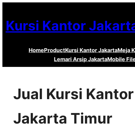
Lewati
ke
Kursi Kantor Jakart
konten
Home
Product
Kursi Kantor Jakarta
Meja K
Lemari Arsip Jakarta
Mobile Fil
Jual Kursi Kanto
Jakarta Timur