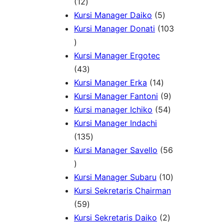
P
1
u
k
d
o
12
r
2
k
5
u
d
Kursi Manager Daiko
5
o
P
P
k
u
Kursi Manager Donati
103
d
1
r
r
k
u
0
o
o
Kursi Manager Ergotec
k
3
d
4
d
43
P
u
3
1
u
Kursi Manager Erka
14
r
k
P
4
k
9
Kursi Manager Fantoni
9
o
r
P
5
P
Kursi manager Ichiko
54
d
o
r
4
r
Kursi Manager Indachi
u
d
1
o
P
o
135
k
u
3
d
r
d
Kursi Manager Savello
56
5
k
5
u
o
u
6
P
k
d
k
1
Kursi Manager Subaru
10
P
r
u
0
Kursi Sekretaris Chairman
r
5
o
k
P
59
o
9
d
2
r
Kursi Sekretaris Daiko
2