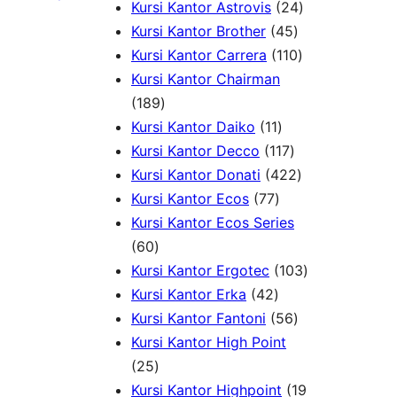
k
d
u
o
d
P
9
2
Kursi Kantor Astrovis
24
u
k
d
u
r
P
4
4
Kursi Kantor Brother
45
k
u
k
o
r
5
1
P
Kursi Kantor Carrera
110
k
d
o
P
1
r
Kursi Kantor Chairman
1
u
d
r
0
o
189
8
1
k
u
o
P
d
Kursi Kantor Daiko
11
9
1
1
k
d
r
u
Kursi Kantor Decco
117
P
P
1
u
4
o
k
Kursi Kantor Donati
422
r
7
r
7
k
2
d
Kursi Kantor Ecos
77
o
7
o
P
2
u
Kursi Kantor Ecos Series
6
d
P
d
r
P
k
60
0
u
r
u
o
r
1
Kursi Kantor Ergotec
103
P
k
4
o
k
d
o
0
Kursi Kantor Erka
42
r
2
d
u
5
d
3
Kursi Kantor Fantoni
56
o
P
u
k
6
u
P
Kursi Kantor High Point
d
2
r
k
P
k
r
25
u
5
o
r
o
Kursi Kantor Highpoint
19