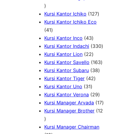
1
k
P
d
o
d
9
r
u
1
d
u
Kursi Kantor Ichiko
127
P
o
k
2
u
k
Kursi Kantor Ichiko Eco
r
4
d
7
k
41
o
1
u
4
P
Kursi Kantor Inco
43
d
P
k
3
r
3
Kursi Kantor Indachi
330
u
r
P
2
o
3
Kursi Kantor Lion
22
k
o
r
2
d
1
0
Kursi Kantor Savello
163
d
o
P
u
3
6
P
Kursi Kantor Subaru
38
u
d
r
4
k
8
3
r
Kursi Kantor Tiger
42
k
3
u
o
2
P
P
o
Kursi Kantor Uno
31
1
k
d
P
r
2
r
d
Kursi Kantor Verona
29
P
u
r
o
9
o
u
1
Kursi Manager Arvada
17
r
k
o
d
P
d
k
7
Kursi Manager Brother
12
1
o
d
u
r
u
P
2
d
u
k
o
k
r
Kursi Manager Chairman