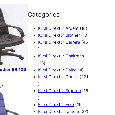
Categories
1
Kursi Direktur Ardent
18
8
1
Kursi Direktur Brother
10
P
0
Kursi Direktur Carrera
45
4
r
P
5
o
r
Kursi Direktur Chairman
P
1
d
o
18
rother BR 106
r
8
4
u
d
Kursi Direktur Daiko
4
o
P
P
k
u
Kursi Direktur Donati
221
d
2
r
r
k
ya
u
2
o
o
Kursi Direktur Ergotec
16
k
1
1
d
d
P
6
u
1
u
Kursi Direktur Erka
16
r
P
k
6
k
2
Kursi Direktur fantoni
27