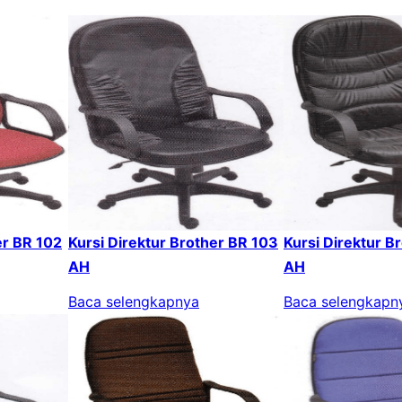
er BR 102
Kursi Direktur Brother BR 103
Kursi Direktur B
AH
AH
Baca selengkapnya
Baca selengkapn