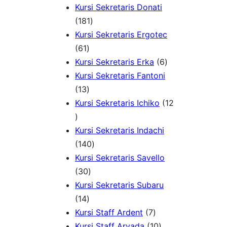
d
P
u
P
o
Kursi Sekretaris Donati
u
r
1
k
r
d
181
k
o
8
o
u
Kursi Sekretaris Ergotec
6
d
1
d
k
61
1
u
P
6
u
Kursi Sekretaris Erka
6
P
k
r
P
k
Kursi Sekretaris Fantoni
r
1
o
r
13
o
3
d
o
Kursi Sekretaris Ichiko
12
1
d
P
u
d
2
u
r
k
u
Kursi Sekretaris Indachi
P
k
o
1
k
140
r
d
4
Kursi Sekretaris Savello
o
u
3
0
30
d
k
0
P
Kursi Sekretaris Subaru
u
1
P
r
14
k
4
r
o
7
Kursi Staff Ardent
7
P
o
d
P
1
Kursi Staff Arvada
10