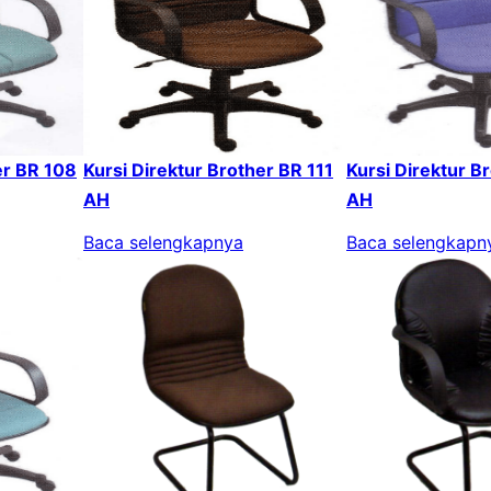
er BR 108
Kursi Direktur Brother BR 111
Kursi Direktur B
AH
AH
Baca selengkapnya
Baca selengkapn