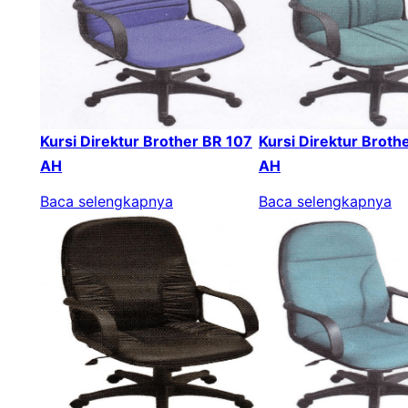
Kursi Direktur Brother BR 107
Kursi Direktur Broth
AH
AH
Baca selengkapnya
Baca selengkapnya