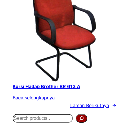
Kursi Hadap Brother BR 613 A
Baca selengkapnya
Laman Berikutnya
→
S
e