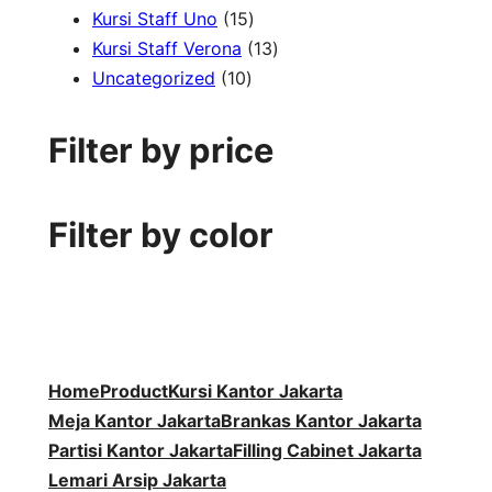
1
r
d
7
k
o
P
u
Kursi Staff Uno
15
5
o
u
P
1
d
r
k
Kursi Staff Verona
13
1
P
d
k
r
3
u
o
Uncategorized
10
0
r
u
o
P
k
d
P
o
k
d
r
u
Filter by price
r
d
u
o
k
o
u
k
d
d
k
u
Filter by color
u
k
k
Home
Product
Kursi Kantor Jakarta
Meja Kantor Jakarta
Brankas Kantor Jakarta
Partisi Kantor Jakarta
Filling Cabinet Jakarta
Lemari Arsip Jakarta