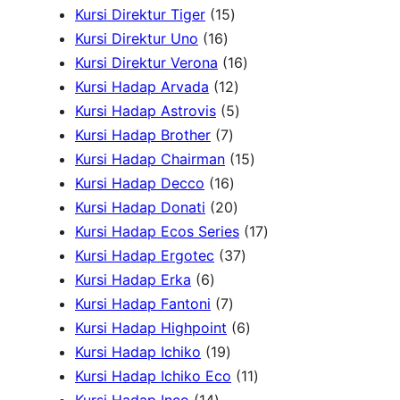
d
1
u
4
k
P
P
u
Kursi Direktur Tiger
15
u
1
5
k
P
r
r
k
Kursi Direktur Uno
16
k
6
P
r
1
o
o
Kursi Direktur Verona
16
P
r
1
o
6
d
d
Kursi Hadap Arvada
12
r
o
2
5
d
P
u
u
Kursi Hadap Astrovis
5
o
7
d
P
P
u
r
k
k
Kursi Hadap Brother
7
d
P
u
r
r
k
o
1
Kursi Hadap Chairman
15
u
r
1
k
o
o
d
5
Kursi Hadap Decco
16
k
o
6
2
d
d
u
P
Kursi Hadap Donati
20
d
P
0
u
u
k
r
1
Kursi Hadap Ecos Series
17
u
r
P
k
k
3
o
7
Kursi Hadap Ergotec
37
6
k
o
r
7
d
P
Kursi Hadap Erka
6
P
7
d
o
P
u
r
Kursi Hadap Fantoni
7
r
P
u
d
r
6
k
o
Kursi Hadap Highpoint
6
o
1
r
k
u
o
P
d
Kursi Hadap Ichiko
19
d
9
o
k
d
r
1
u
Kursi Hadap Ichiko Eco
11
u
1
P
d
u
o
1
k