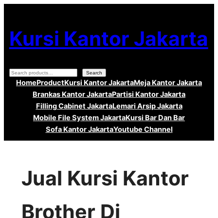
Lewati
ke
Kursi Kantor Jakarta
konten
Search
Search
Home
Product
Kursi Kantor Jakarta
Meja Kantor Jakarta
Brankas Kantor Jakarta
Partisi Kantor Jakarta
Filling Cabinet Jakarta
Lemari Arsip Jakarta
Mobile File System Jakarta
Kursi Bar Dan Bar
Sofa Kantor Jakarta
Youtube Channel
Jual Kursi Kantor
Brother Di