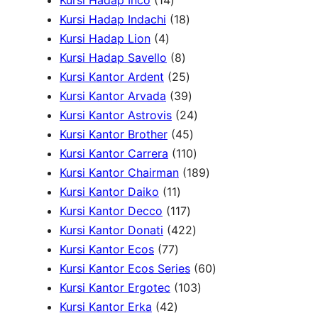
Kursi Hadap Inco
14
k
4
r
u
1
k
d
P
Kursi Hadap Indachi
18
4
P
o
k
8
u
r
Kursi Hadap Lion
4
P
r
d
8
P
k
o
Kursi Hadap Savello
8
r
o
u
P
r
2
d
Kursi Kantor Ardent
25
o
d
k
r
o
5
3
u
Kursi Kantor Arvada
39
d
u
o
d
P
9
2
k
Kursi Kantor Astrovis
24
u
k
d
u
r
P
4
4
Kursi Kantor Brother
45
k
u
k
o
r
5
1
P
Kursi Kantor Carrera
110
k
d
o
P
1
r
1
Kursi Kantor Chairman
189
1
u
d
r
0
o
8
Kursi Kantor Daiko
11
1
k
1
u
o
P
d
9
Kursi Kantor Decco
117
P
1
k
d
4
r
u
P
Kursi Kantor Donati
422
7
r
7
u
2
o
k
r
Kursi Kantor Ecos
77
7
o
P
k
2
d
o
6
Kursi Kantor Ecos Series
60
P
d
r
P
u
1
d
0
Kursi Kantor Ergotec
103
4
r
u
o
r
k
0
u
P
Kursi Kantor Erka
42