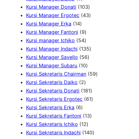
u
k
P
d
o
r
1
P
Kursi Manager Donati
103
k
r
u
d
o
0
4
r
Kursi Manager Ergotec
43
1
o
k
u
d
3
3
o
Kursi Manager Erka
14
4
d
9
k
u
P
P
d
Kursi Manager Fantoni
9
P
u
5
P
k
r
r
u
Kursi manager Ichiko
54
r
k
4
r
o
o
1
k
Kursi Manager Indachi
135
o
P
o
5
d
d
3
Kursi Manager Savello
56
d
r
d
1
6
u
u
5
Kursi Manager Subaru
10
u
o
u
0
P
k
k
P
5
Kursi Sekretaris Chairman
59
k
2
d
k
P
r
r
9
Kursi Sekretaris Daiko
2
P
u
r
o
o
1
P
Kursi Sekretaris Donati
181
r
k
o
d
d
8
6
r
Kursi Sekretaris Ergotec
61
6
o
d
u
u
1
1
o
Kursi Sekretaris Erka
6
P
d
u
k
k
1
P
P
d
Kursi Sekretaris Fantoni
13
r
u
k
1
3
r
r
u
Kursi Sekretaris Ichiko
12
o
k
2
P
o
o
1
k
Kursi Sekretaris Indachi
140