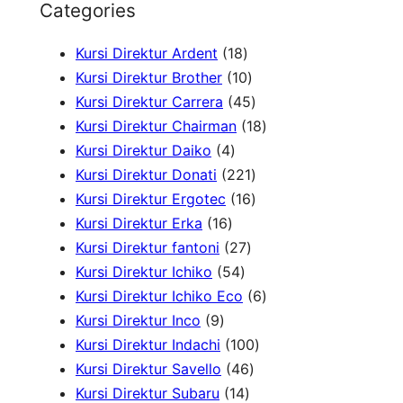
Categories
a
1
Kursi Direktur Ardent
18
r
8
1
Kursi Direktur Brother
10
c
P
0
4
Kursi Direktur Carrera
45
h
r
P
5
1
Kursi Direktur Chairman
18
4
o
r
P
8
Kursi Direktur Daiko
4
P
d
o
r
2
P
Kursi Direktur Donati
221
r
u
d
o
2
1
r
Kursi Direktur Ergotec
16
1
o
k
u
d
1
6
o
Kursi Direktur Erka
16
6
d
2
k
u
P
P
d
Kursi Direktur fantoni
27
P
u
5
7
k
r
r
u
Kursi Direktur Ichiko
54
r
k
4
P
o
o
k
6
Kursi Direktur Ichiko Eco
6
9
o
P
r
d
d
P
Kursi Direktur Inco
9
P
d
r
o
u
u
1
r
Kursi Direktur Indachi
100
r
u
o
d
4
k
k
0
o
Kursi Direktur Savello
46
o
k
d
1
u
6
0
d
Kursi Direktur Subaru
14