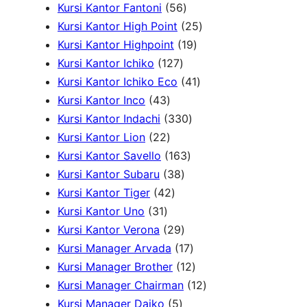
2
o
k
d
5
o
3
k
r
Kursi Kantor Fantoni
56
P
d
u
6
d
P
2
o
Kursi Kantor High Point
25
r
u
k
P
u
r
1
5
d
Kursi Kantor Highpoint
19
o
k
1
r
k
o
9
P
u
Kursi Kantor Ichiko
127
d
2
o
d
P
4
r
k
Kursi Kantor Ichiko Eco
41
4
u
7
d
u
r
1
o
Kursi Kantor Inco
43
3
k
P
u
3
k
o
P
d
Kursi Kantor Indachi
330
P
2
r
k
3
d
r
u
Kursi Kantor Lion
22
r
2
o
1
0
u
o
k
Kursi Kantor Savello
163
o
P
d
3
6
P
k
d
Kursi Kantor Subaru
38
d
r
4
u
8
3
r
u
Kursi Kantor Tiger
42
3
u
o
2
k
P
P
o
k
Kursi Kantor Uno
31
1
k
d
P
r
2
r
d
Kursi Kantor Verona
29
P
u
r
o
9
o
u
1
Kursi Manager Arvada
17
r
k
o
d
P
d
k
7
1
Kursi Manager Brother
12
o
d
u
r
u
P
2
1
Kursi Manager Chairman
12
d
u
5
k
o
k
r
P
2
Kursi Manager Daiko
5