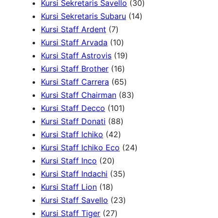
d
P
r
d
3
d
4
Kursi Sekretaris Savello
30
u
r
1
o
u
0
u
0
Kursi Sekretaris Subaru
14
7
k
o
4
d
k
P
k
P
Kursi Staff Ardent
7
P
1
d
P
u
r
r
Kursi Staff Arvada
10
r
0
1
u
r
k
o
o
Kursi Staff Astrovis
19
o
P
1
9
k
o
d
d
Kursi Staff Brother
16
d
r
6
6
P
d
u
u
Kursi Staff Carrera
65
u
o
P
5
r
8
u
k
k
Kursi Staff Chairman
83
k
d
r
1
P
o
3
k
Kursi Staff Decco
101
8
u
o
0
r
d
P
Kursi Staff Donati
88
4
8
k
d
1
o
u
r
Kursi Staff Ichiko
42
2
P
u
P
d
k
o
2
Kursi Staff Ichiko Eco
24
2
P
r
k
r
u
d
4
Kursi Staff Inco
20
0
r
o
o
3
k
u
P
Kursi Staff Indachi
35
1
P
o
d
d
5
k
r
Kursi Staff Lion
18
8
r
d
u
u
P
2
o
Kursi Staff Savello
23
P
o
2
u
k
k
r
3
d
Kursi Staff Tiger
27