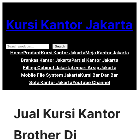
Lewati
ke
Kursi Kantor Jakarta
konten
Search
Search
Home
Product
Kursi Kantor Jakarta
Meja Kantor Jakarta
Brankas Kantor Jakarta
Partisi Kantor Jakarta
Filling Cabinet Jakarta
Lemari Arsip Jakarta
Mobile File System Jakarta
Kursi Bar Dan Bar
Sofa Kantor Jakarta
Youtube Channel
Jual Kursi Kantor
Brother Di