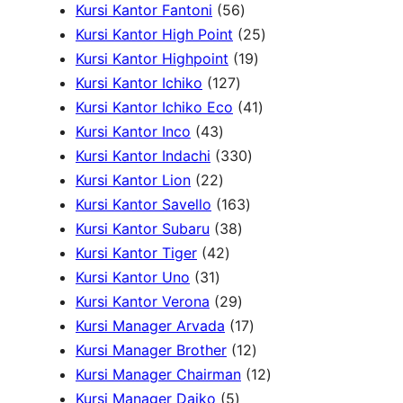
2
o
k
d
5
o
3
k
r
Kursi Kantor Fantoni
56
P
d
u
6
d
P
2
o
Kursi Kantor High Point
25
r
u
k
P
u
r
1
5
d
Kursi Kantor Highpoint
19
o
k
1
r
k
o
9
P
u
Kursi Kantor Ichiko
127
d
2
o
d
P
4
r
k
Kursi Kantor Ichiko Eco
41
4
u
7
d
u
r
1
o
Kursi Kantor Inco
43
3
k
P
u
3
k
o
P
d
Kursi Kantor Indachi
330
P
2
r
k
3
d
r
u
Kursi Kantor Lion
22
r
2
o
1
0
u
o
k
Kursi Kantor Savello
163
o
P
d
3
6
P
k
d
Kursi Kantor Subaru
38
d
r
4
u
8
3
r
u
Kursi Kantor Tiger
42
3
u
o
2
k
P
P
o
k
Kursi Kantor Uno
31
1
k
d
P
r
2
r
d
Kursi Kantor Verona
29
P
u
r
o
9
o
u
1
Kursi Manager Arvada
17
r
k
o
d
P
d
k
7
1
Kursi Manager Brother
12
o
d
u
r
u
P
2
1
Kursi Manager Chairman
12
d
u
5
k
o
k
r
P
2
Kursi Manager Daiko
5