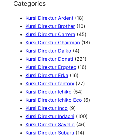
Categories
a
1
Kursi Direktur Ardent
18
r
8
1
Kursi Direktur Brother
10
c
P
0
4
Kursi Direktur Carrera
45
h
r
P
5
1
Kursi Direktur Chairman
18
4
o
r
P
8
Kursi Direktur Daiko
4
P
d
o
r
2
P
Kursi Direktur Donati
221
r
u
d
o
2
1
r
Kursi Direktur Ergotec
16
1
o
k
u
d
1
6
o
Kursi Direktur Erka
16
6
d
2
k
u
P
P
d
Kursi Direktur fantoni
27
P
u
5
7
k
r
r
u
Kursi Direktur Ichiko
54
r
k
4
P
o
o
k
6
Kursi Direktur Ichiko Eco
6
9
o
P
r
d
d
P
Kursi Direktur Inco
9
P
d
r
o
u
u
1
r
Kursi Direktur Indachi
100
r
u
o
d
4
k
k
0
o
Kursi Direktur Savello
46
o
k
d
1
u
6
0
d
Kursi Direktur Subaru
14