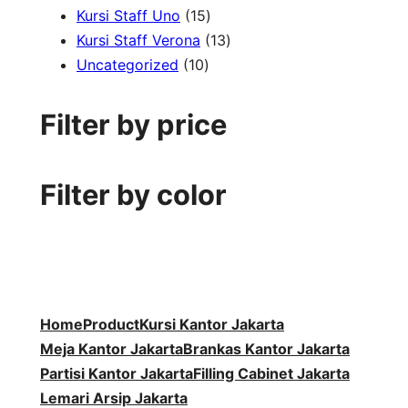
1
r
d
7
k
o
P
u
Kursi Staff Uno
15
5
o
u
P
1
d
r
k
Kursi Staff Verona
13
1
P
d
k
r
3
u
o
Uncategorized
10
0
r
u
o
P
k
d
P
o
k
d
r
u
Filter by price
r
d
u
o
k
o
u
k
d
d
k
u
Filter by color
u
k
k
Home
Product
Kursi Kantor Jakarta
Meja Kantor Jakarta
Brankas Kantor Jakarta
Partisi Kantor Jakarta
Filling Cabinet Jakarta
Lemari Arsip Jakarta