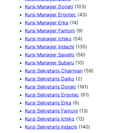
u
k
P
d
o
r
1
P
Kursi Manager Donati
103
k
r
u
d
o
0
4
r
Kursi Manager Ergotec
43
1
o
k
u
d
3
3
o
Kursi Manager Erka
14
4
d
9
k
u
P
P
d
Kursi Manager Fantoni
9
P
u
5
P
k
r
r
u
Kursi manager Ichiko
54
r
k
4
r
o
o
1
k
Kursi Manager Indachi
135
o
P
o
5
d
d
3
Kursi Manager Savello
56
d
r
d
1
6
u
u
5
Kursi Manager Subaru
10
u
o
u
0
P
k
k
P
5
Kursi Sekretaris Chairman
59
k
2
d
k
P
r
r
9
Kursi Sekretaris Daiko
2
P
u
r
o
o
1
P
Kursi Sekretaris Donati
181
r
k
o
d
d
8
6
r
Kursi Sekretaris Ergotec
61
6
o
d
u
u
1
1
o
Kursi Sekretaris Erka
6
P
d
u
k
k
1
P
P
d
Kursi Sekretaris Fantoni
13
r
u
k
1
3
r
r
u
Kursi Sekretaris Ichiko
12
o
k
2
P
o
o
1
k
Kursi Sekretaris Indachi
140