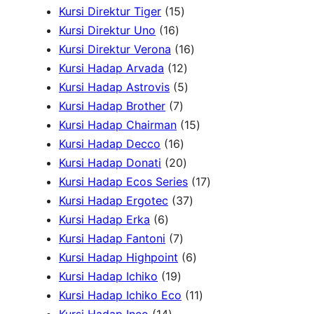
d
1
u
4
k
P
P
u
Kursi Direktur Tiger
15
u
1
5
k
P
r
r
k
Kursi Direktur Uno
16
k
6
P
r
1
o
o
Kursi Direktur Verona
16
P
r
1
o
6
d
d
Kursi Hadap Arvada
12
r
o
2
5
d
P
u
u
Kursi Hadap Astrovis
5
o
7
d
P
P
u
r
k
k
Kursi Hadap Brother
7
d
P
u
r
r
k
o
1
Kursi Hadap Chairman
15
u
r
1
k
o
o
d
5
Kursi Hadap Decco
16
k
o
6
2
d
d
u
P
Kursi Hadap Donati
20
d
P
0
u
u
k
r
1
Kursi Hadap Ecos Series
17
u
r
P
k
k
3
o
7
Kursi Hadap Ergotec
37
6
k
o
r
7
d
P
Kursi Hadap Erka
6
P
7
d
o
P
u
r
Kursi Hadap Fantoni
7
r
P
u
d
r
6
k
o
Kursi Hadap Highpoint
6
o
1
r
k
u
o
P
d
Kursi Hadap Ichiko
19
d
9
o
k
d
r
1
u
Kursi Hadap Ichiko Eco
11
u
1
P
d
u
o
1
k