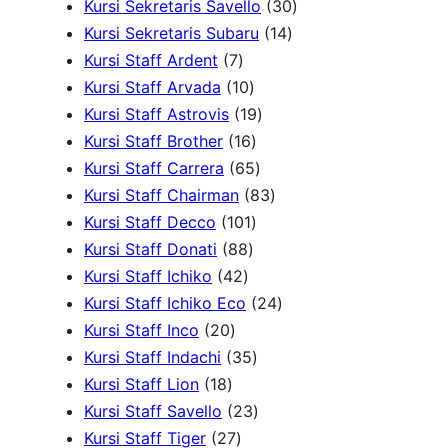
d
P
r
d
3
d
4
Kursi Sekretaris Savello
30
u
r
1
o
u
0
u
0
Kursi Sekretaris Subaru
14
7
k
o
4
d
k
P
k
P
Kursi Staff Ardent
7
P
1
d
P
u
r
r
Kursi Staff Arvada
10
r
0
1
u
r
k
o
o
Kursi Staff Astrovis
19
o
P
1
9
k
o
d
d
Kursi Staff Brother
16
d
r
6
6
P
d
u
u
Kursi Staff Carrera
65
u
o
P
5
r
8
u
k
k
Kursi Staff Chairman
83
k
d
r
1
P
o
3
k
Kursi Staff Decco
101
8
u
o
0
r
d
P
Kursi Staff Donati
88
4
8
k
d
1
o
u
r
Kursi Staff Ichiko
42
2
P
u
P
d
k
o
2
Kursi Staff Ichiko Eco
24
2
P
r
k
r
u
d
4
Kursi Staff Inco
20
0
r
o
o
3
k
u
P
Kursi Staff Indachi
35
1
P
o
d
d
5
k
r
Kursi Staff Lion
18
8
r
d
u
u
P
2
o
Kursi Staff Savello
23
P
o
2
u
k
k
r
3
d
Kursi Staff Tiger
27