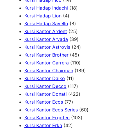
Kursi Hadap Inco
14
k
4
r
u
1
k
d
P
Kursi Hadap Indachi
18
4
P
o
k
8
u
r
Kursi Hadap Lion
4
P
r
d
8
P
k
o
Kursi Hadap Savello
8
r
o
u
P
r
2
d
Kursi Kantor Ardent
25
o
d
k
r
o
5
3
u
Kursi Kantor Arvada
39
d
u
o
d
P
9
2
k
Kursi Kantor Astrovis
24
u
k
d
u
r
P
4
4
Kursi Kantor Brother
45
k
u
k
o
r
5
1
P
Kursi Kantor Carrera
110
k
d
o
P
1
r
1
Kursi Kantor Chairman
189
1
u
d
r
0
o
8
Kursi Kantor Daiko
11
1
k
1
u
o
P
d
9
Kursi Kantor Decco
117
P
1
k
d
4
r
u
P
Kursi Kantor Donati
422
7
r
7
u
2
o
k
r
Kursi Kantor Ecos
77
7
o
P
k
2
d
o
6
Kursi Kantor Ecos Series
60
P
d
r
P
u
1
d
0
Kursi Kantor Ergotec
103
4
r
u
o
r
k
0
u
P
Kursi Kantor Erka
42