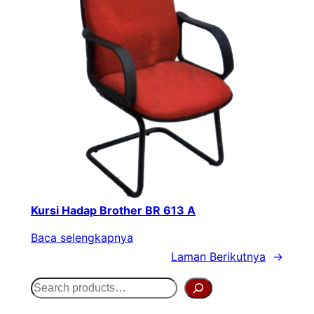
Kursi Hadap Brother BR 613 A
Baca selengkapnya
Laman Berikutnya
→
S
e