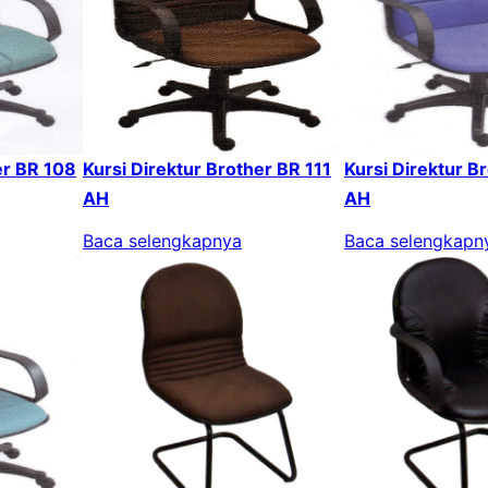
er BR 108
Kursi Direktur Brother BR 111
Kursi Direktur B
AH
AH
Baca selengkapnya
Baca selengkapn