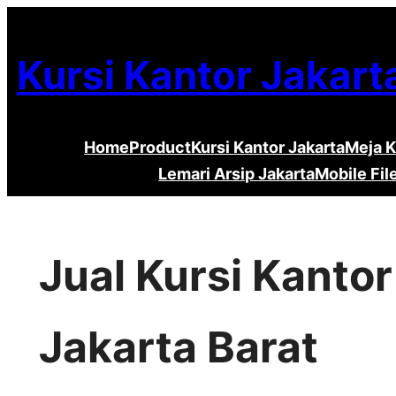
Lewati
ke
Kursi Kantor Jakart
konten
Home
Product
Kursi Kantor Jakarta
Meja K
Lemari Arsip Jakarta
Mobile Fil
Jual Kursi Kanto
Jakarta Barat