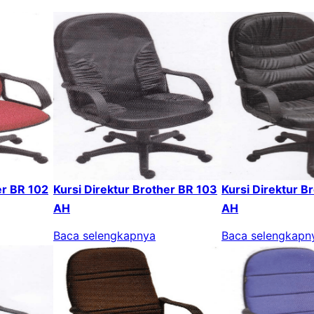
er BR 102
Kursi Direktur Brother BR 103
Kursi Direktur B
AH
AH
Baca selengkapnya
Baca selengkapn