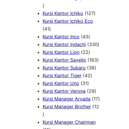
1
k
P
d
o
d
9
r
u
1
d
u
Kursi Kantor Ichiko
127
P
o
k
2
u
k
Kursi Kantor Ichiko Eco
r
4
d
7
k
41
o
1
u
4
P
Kursi Kantor Inco
43
d
P
k
3
r
3
Kursi Kantor Indachi
330
u
r
P
2
o
3
Kursi Kantor Lion
22
k
o
r
2
d
1
0
Kursi Kantor Savello
163
d
o
P
u
3
6
P
Kursi Kantor Subaru
38
u
d
r
4
k
8
3
r
Kursi Kantor Tiger
42
k
3
u
o
2
P
P
o
Kursi Kantor Uno
31
1
k
d
P
r
2
r
d
Kursi Kantor Verona
29
P
u
r
o
9
o
u
1
Kursi Manager Arvada
17
r
k
o
d
P
d
k
7
Kursi Manager Brother
12
1
o
d
u
r
u
P
2
d
u
k
o
k
r
Kursi Manager Chairman