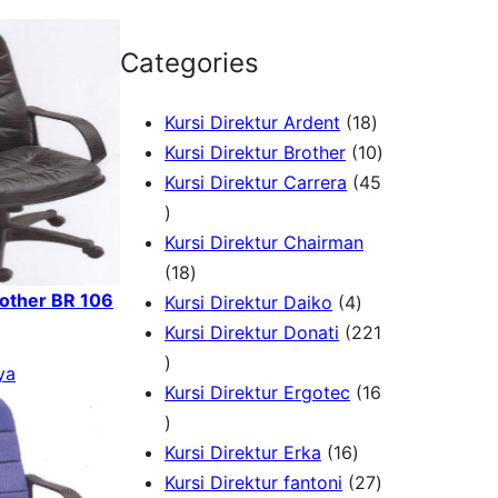
Categories
1
Kursi Direktur Ardent
18
8
1
Kursi Direktur Brother
10
P
0
Kursi Direktur Carrera
45
4
r
P
5
o
r
Kursi Direktur Chairman
P
1
d
o
18
rother BR 106
r
8
4
u
d
Kursi Direktur Daiko
4
o
P
P
k
u
Kursi Direktur Donati
221
d
2
r
r
k
ya
u
2
o
o
Kursi Direktur Ergotec
16
k
1
1
d
d
P
6
u
1
u
Kursi Direktur Erka
16
r
P
k
6
k
2
Kursi Direktur fantoni
27