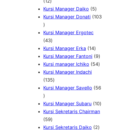
P
1
u
k
d
o
12
r
2
k
5
u
d
Kursi Manager Daiko
5
o
P
P
k
u
Kursi Manager Donati
103
d
1
r
r
k
u
0
o
o
Kursi Manager Ergotec
k
3
d
4
d
43
P
u
3
1
u
Kursi Manager Erka
14
r
k
P
4
k
9
Kursi Manager Fantoni
9
o
r
P
5
P
Kursi manager Ichiko
54
d
o
r
4
r
Kursi Manager Indachi
u
d
1
o
P
o
135
k
u
3
d
r
d
Kursi Manager Savello
56
5
k
5
u
o
u
6
P
k
d
k
1
Kursi Manager Subaru
10
P
r
u
0
Kursi Sekretaris Chairman
r
5
o
k
P
59
o
9
d
2
r
Kursi Sekretaris Daiko
2