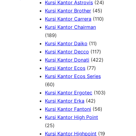
k
d
u
o
d
P
9
2
Kursi Kantor Astrovis
24
u
k
d
u
r
P
4
4
Kursi Kantor Brother
45
k
u
k
o
r
5
1
P
Kursi Kantor Carrera
110
k
d
o
P
1
r
Kursi Kantor Chairman
1
u
d
r
0
o
189
8
1
k
u
o
P
d
Kursi Kantor Daiko
11
9
1
1
k
d
r
u
Kursi Kantor Decco
117
P
P
1
u
4
o
k
Kursi Kantor Donati
422
r
7
r
7
k
2
d
Kursi Kantor Ecos
77
o
7
o
P
2
u
Kursi Kantor Ecos Series
6
d
P
d
r
P
k
60
0
u
r
u
o
r
1
Kursi Kantor Ergotec
103
P
k
4
o
k
d
o
0
Kursi Kantor Erka
42
r
2
d
u
5
d
3
Kursi Kantor Fantoni
56
o
P
u
k
6
u
P
Kursi Kantor High Point
d
2
r
k
P
k
r
25
u
5
o
r
o
Kursi Kantor Highpoint
19