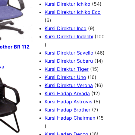
o
r
P
5
7
Kursi Direktur Ichiko
54
d
o
r
4
P
Kursi Direktur Ichiko Eco
u
d
6
o
P
r
6
k
u
P
9
d
r
o
Kursi Direktur Inco
9
k
r
P
u
o
d
Kursi Direktur Indachi
100
1
o
r
k
d
u
rother BR 112
0
d
o
u
k
4
Kursi Direktur Savello
46
0
u
d
k
1
6
Kursi Direktur Subaru
14
ya
P
k
u
1
4
P
Kursi Direktur Tiger
15
r
k
1
5
P
r
Kursi Direktur Uno
16
o
6
P
r
1
o
Kursi Direktur Verona
16
d
P
r
1
o
6
d
Kursi Hadap Arvada
12
u
r
o
2
5
d
P
u
Kursi Hadap Astrovis
5
k
o
7
d
P
P
u
r
k
Kursi Hadap Brother
7
d
P
u
r
r
k
o
Kursi Hadap Chairman
15
1
u
r
k
o
o
d
5
k
o
1
d
d
u
Kursi Hadap Decco
16