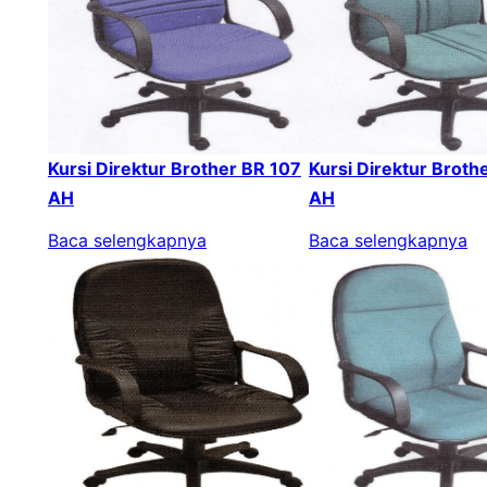
Kursi Direktur Brother BR 107
Kursi Direktur Broth
AH
AH
Baca selengkapnya
Baca selengkapnya