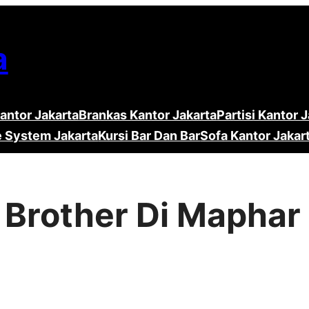
a
antor Jakarta
Brankas Kantor Jakarta
Partisi Kantor 
e System Jakarta
Kursi Bar Dan Bar
Sofa Kantor Jakar
r Brother Di Mapha