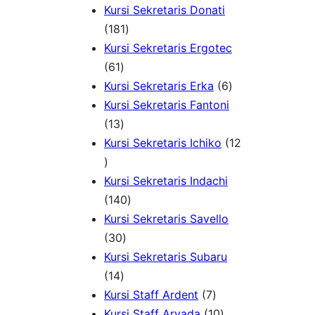
d
P
u
P
o
Kursi Sekretaris Donati
u
r
1
k
r
d
181
k
o
8
o
u
Kursi Sekretaris Ergotec
6
d
1
d
k
61
1
u
P
6
u
Kursi Sekretaris Erka
6
P
k
r
P
k
Kursi Sekretaris Fantoni
r
1
o
r
13
o
3
d
o
Kursi Sekretaris Ichiko
12
1
d
P
u
d
2
u
r
k
u
Kursi Sekretaris Indachi
P
k
o
1
k
140
r
d
4
Kursi Sekretaris Savello
o
u
3
0
30
d
k
0
P
Kursi Sekretaris Subaru
u
1
P
r
14
k
4
r
o
7
Kursi Staff Ardent
7
P
o
d
P
1
Kursi Staff Arvada
10