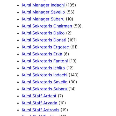
r
k
4
r
o
o
1
k
Kursi Manager Indachi
135
o
P
o
5
d
d
3
Kursi Manager Savello
56
d
r
d
1
6
u
u
5
Kursi Manager Subaru
10
u
o
u
0
P
k
k
P
5
Kursi Sekretaris Chairman
59
k
2
d
k
P
r
r
9
Kursi Sekretaris Daiko
2
P
u
r
o
o
1
P
Kursi Sekretaris Donati
181
r
k
o
d
d
8
6
r
Kursi Sekretaris Ergotec
61
6
o
d
u
u
1
1
o
Kursi Sekretaris Erka
6
P
d
u
k
k
1
P
P
d
Kursi Sekretaris Fantoni
13
r
u
k
1
3
r
r
u
Kursi Sekretaris Ichiko
12
o
k
2
P
o
o
1
k
Kursi Sekretaris Indachi
140
d
P
r
d
3
d
4
Kursi Sekretaris Savello
30
u
r
1
o
u
0
u
0
Kursi Sekretaris Subaru
14
7
k
o
4
d
k
P
k
P
Kursi Staff Ardent
7
P
1
d
P
u
r
r
Kursi Staff Arvada
10
r
0
1
u
r
k
o
o
Kursi Staff Astrovis
19