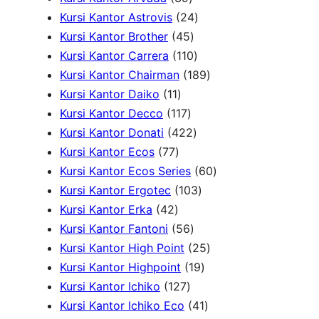
d
u
o
d
P
9
2
k
Kursi Kantor Astrovis
24
u
k
d
u
r
P
4
4
Kursi Kantor Brother
45
k
u
k
o
r
5
1
P
Kursi Kantor Carrera
110
k
d
o
P
1
r
1
Kursi Kantor Chairman
189
1
u
d
r
0
o
8
Kursi Kantor Daiko
11
1
k
1
u
o
P
d
9
Kursi Kantor Decco
117
P
1
k
d
4
r
u
P
Kursi Kantor Donati
422
7
r
7
u
2
o
k
r
Kursi Kantor Ecos
77
7
o
P
k
2
d
o
6
Kursi Kantor Ecos Series
60
P
d
r
P
u
1
d
0
Kursi Kantor Ergotec
103
4
r
u
o
r
k
0
u
P
Kursi Kantor Erka
42
2
o
k
d
5
o
3
k
r
Kursi Kantor Fantoni
56
P
d
u
6
d
P
2
o
Kursi Kantor High Point
25
r
u
k
P
u
r
1
5
d
Kursi Kantor Highpoint
19
o
k
1
r
k
o
9
P
u
Kursi Kantor Ichiko
127
d
2
o
d
P
4
r
k
Kursi Kantor Ichiko Eco
41