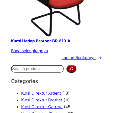
Kursi Hadap Brother BR 613 A
Baca selengkapnya
Laman Berikutnya
→
S
e
Categories
a
1
Kursi Direktur Ardent
18
r
8
1
Kursi Direktur Brother
10
c
P
0
4
Kursi Direktur Carrera
45
h