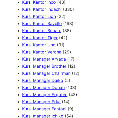
4
u
7
d
u
r
1
o
Kursi Kantor Inco
43
3
k
P
u
3
k
o
P
d
Kursi Kantor Indachi
330
P
2
r
k
3
d
r
u
Kursi Kantor Lion
22
r
2
o
1
0
u
o
k
Kursi Kantor Savello
163
o
P
d
3
6
P
k
d
Kursi Kantor Subaru
38
d
r
4
u
8
3
r
u
Kursi Kantor Tiger
42
3
u
o
2
k
P
P
o
k
Kursi Kantor Uno
31
1
k
d
P
r
2
r
d
Kursi Kantor Verona
29
P
u
r
o
9
o
u
1
Kursi Manager Arvada
17
r
k
o
d
P
d
k
7
1
Kursi Manager Brother
12
o
d
u
r
u
P
2
1
Kursi Manager Chairman
12
d
u
5
k
o
k
r
P
2
Kursi Manager Daiko
5
u
k
P
d
o
r
1
P
Kursi Manager Donati
103
k
r
u
d
o
0
4
r
Kursi Manager Ergotec
43
1
o
k
u
d
3
3
o
Kursi Manager Erka
14
4
d
9
k
u
P
P
d
Kursi Manager Fantoni
9
P
u
5
P
k
r
r
u
Kursi manager Ichiko
54