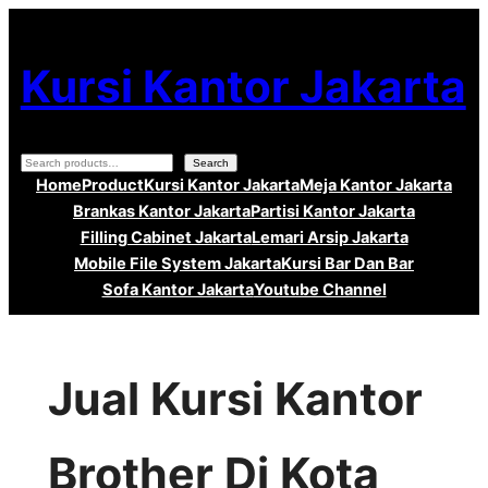
Lewati
ke
Kursi Kantor Jakarta
konten
Search
Search
Home
Product
Kursi Kantor Jakarta
Meja Kantor Jakarta
Brankas Kantor Jakarta
Partisi Kantor Jakarta
Filling Cabinet Jakarta
Lemari Arsip Jakarta
Mobile File System Jakarta
Kursi Bar Dan Bar
Sofa Kantor Jakarta
Youtube Channel
Jual Kursi Kantor
Brother Di Kota