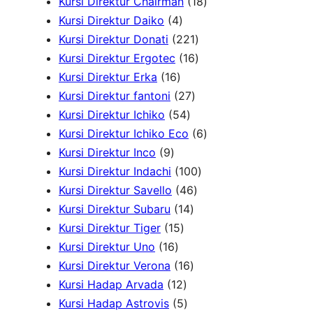
r
P
5
1
Kursi Direktur Chairman
18
4
o
r
P
8
Kursi Direktur Daiko
4
P
d
o
r
2
P
Kursi Direktur Donati
221
r
u
d
o
2
1
r
Kursi Direktur Ergotec
16
1
o
k
u
d
1
6
o
Kursi Direktur Erka
16
6
d
2
k
u
P
P
d
Kursi Direktur fantoni
27
P
u
5
7
k
r
r
u
Kursi Direktur Ichiko
54
r
k
4
P
o
o
k
6
Kursi Direktur Ichiko Eco
6
9
o
P
r
d
d
P
Kursi Direktur Inco
9
P
d
r
o
u
u
1
r
Kursi Direktur Indachi
100
r
u
o
d
4
k
k
0
o
Kursi Direktur Savello
46
o
k
d
1
u
6
0
d
Kursi Direktur Subaru
14
d
1
u
4
k
P
P
u
Kursi Direktur Tiger
15
u
1
5
k
P
r
r
k
Kursi Direktur Uno
16
k
6
P
r
1
o
o
Kursi Direktur Verona
16
P
r
1
o
6
d
d
Kursi Hadap Arvada
12
r
o
2
5
d
P
u
u
Kursi Hadap Astrovis
5