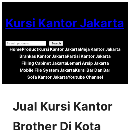
Lewati
ke
Kursi Kantor Jakarta
konten
Search
Search
Home
Product
Kursi Kantor Jakarta
Meja Kantor Jakarta
Brankas Kantor Jakarta
Partisi Kantor Jakarta
Filling Cabinet Jakarta
Lemari Arsip Jakarta
Mobile File System Jakarta
Kursi Bar Dan Bar
Sofa Kantor Jakarta
Youtube Channel
Jual Kursi Kantor
Brother Di Kota