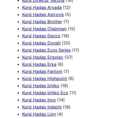
k
6
P
r
1
o
o
Kursi Direktur Verona
16
P
r
1
o
6
d
d
Kursi Hadap Arvada
12
r
o
2
5
d
P
u
u
Kursi Hadap Astrovis
5
o
7
d
P
P
u
r
k
k
Kursi Hadap Brother
7
d
P
u
r
r
k
o
1
Kursi Hadap Chairman
15
u
r
1
k
o
o
d
5
Kursi Hadap Decco
16
k
o
6
2
d
d
u
P
Kursi Hadap Donati
20
d
P
0
u
u
k
r
1
Kursi Hadap Ecos Series
17
u
r
P
k
k
3
o
7
Kursi Hadap Ergotec
37
6
k
o
r
7
d
P
Kursi Hadap Erka
6
P
7
d
o
P
u
r
Kursi Hadap Fantoni
7
r
P
u
d
r
6
k
o
Kursi Hadap Highpoint
6
o
1
r
k
u
o
P
d
Kursi Hadap Ichiko
19
d
9
o
k
d
r
1
u
Kursi Hadap Ichiko Eco
11
u
1
P
d
u
o
1
k
Kursi Hadap Inco
14
k
4
r
u
1
k
d
P
Kursi Hadap Indachi
18
4
P
o
k
8
u
r
Kursi Hadap Lion
4