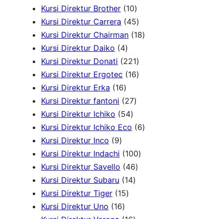
8
1
Kursi Direktur Brother
10
c
P
0
4
Kursi Direktur Carrera
45
h
r
P
5
1
Kursi Direktur Chairman
18
4
o
r
P
8
Kursi Direktur Daiko
4
P
d
o
r
2
P
Kursi Direktur Donati
221
r
u
d
o
2
1
r
Kursi Direktur Ergotec
16
1
o
k
u
d
1
6
o
Kursi Direktur Erka
16
6
d
2
k
u
P
P
d
Kursi Direktur fantoni
27
P
u
5
7
k
r
r
u
Kursi Direktur Ichiko
54
r
k
4
P
o
o
k
6
Kursi Direktur Ichiko Eco
6
9
o
P
r
d
d
P
Kursi Direktur Inco
9
P
d
r
o
u
u
1
r
Kursi Direktur Indachi
100
r
u
o
d
4
k
k
0
o
Kursi Direktur Savello
46
o
k
d
1
u
6
0
d
Kursi Direktur Subaru
14
d
1
u
4
k
P
P
u
Kursi Direktur Tiger
15
u
1
5
k
P
r
r
k
Kursi Direktur Uno
16