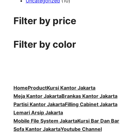
1
P
d
k
r
3
u
o
Uncategorized
10
0
r
u
o
P
k
d
P
o
k
d
r
u
Filter by price
r
d
u
o
k
o
u
k
d
d
k
u
Filter by color
u
k
k
Home
Product
Kursi Kantor Jakarta
Meja Kantor Jakarta
Brankas Kantor Jakarta
Partisi Kantor Jakarta
Filling Cabinet Jakarta
Lemari Arsip Jakarta
Mobile File System Jakarta
Kursi Bar Dan Bar
Sofa Kantor Jakarta
Youtube Channel