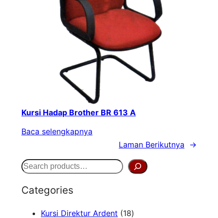
Kursi Hadap Brother BR 613 A
Baca selengkapnya
Laman Berikutnya
→
S
e
Categories
a
1
Kursi Direktur Ardent
18
r