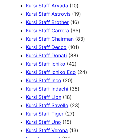
P
1
d
P
u
r
r
Kursi Staff Arvada
10
r
0
1
u
r
k
o
o
Kursi Staff Astrovis
19
o
P
1
9
k
o
d
d
Kursi Staff Brother
16
d
r
6
6
P
d
u
u
Kursi Staff Carrera
65
u
o
P
5
r
8
u
k
k
Kursi Staff Chairman
83
k
d
r
1
P
o
3
k
Kursi Staff Decco
101
8
u
o
0
r
d
P
Kursi Staff Donati
88
4
8
k
d
1
o
u
r
Kursi Staff Ichiko
42
2
P
u
P
d
k
o
2
Kursi Staff Ichiko Eco
24
2
P
r
k
r
u
d
4
Kursi Staff Inco
20
0
r
o
o
3
k
u
P
Kursi Staff Indachi
35
1
P
o
d
d
5
k
r
Kursi Staff Lion
18
8
r
d
u
u
P
2
o
Kursi Staff Savello
23
P
o
2
u
k
k
r
3
d
Kursi Staff Tiger
27
1
r
d
7
k
o
P
u
Kursi Staff Uno
15
5
o
u
P
1
d
r
k
Kursi Staff Verona
13