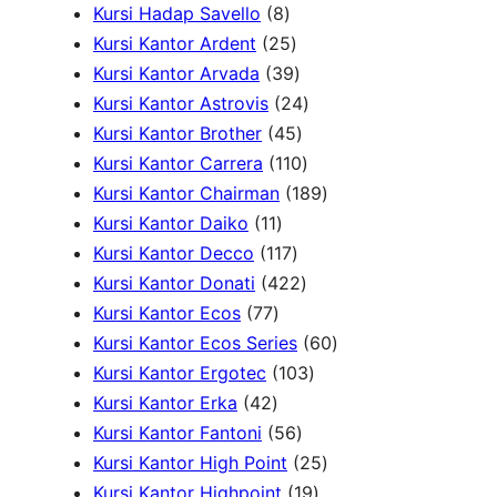
P
r
d
8
P
k
o
Kursi Hadap Savello
8
r
o
u
P
r
2
d
Kursi Kantor Ardent
25
o
d
k
r
o
5
3
u
Kursi Kantor Arvada
39
d
u
o
d
P
9
2
k
Kursi Kantor Astrovis
24
u
k
d
u
r
P
4
4
Kursi Kantor Brother
45
k
u
k
o
r
5
1
P
Kursi Kantor Carrera
110
k
d
o
P
1
r
1
Kursi Kantor Chairman
189
1
u
d
r
0
o
8
Kursi Kantor Daiko
11
1
k
1
u
o
P
d
9
Kursi Kantor Decco
117
P
1
k
d
4
r
u
P
Kursi Kantor Donati
422
7
r
7
u
2
o
k
r
Kursi Kantor Ecos
77
7
o
P
k
2
d
o
6
Kursi Kantor Ecos Series
60
P
d
r
P
u
1
d
0
Kursi Kantor Ergotec
103
4
r
u
o
r
k
0
u
P
Kursi Kantor Erka
42
2
o
k
d
5
o
3
k
r
Kursi Kantor Fantoni
56
P
d
u
6
d
P
2
o
Kursi Kantor High Point
25
r
u
k
P
u
r
1
5
d
Kursi Kantor Highpoint
19