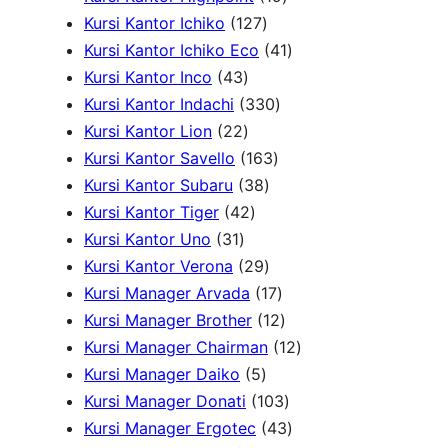
o
k
1
r
k
o
9
P
u
Kursi Kantor Ichiko
127
d
2
o
d
P
4
r
k
Kursi Kantor Ichiko Eco
41
4
u
7
d
u
r
1
o
Kursi Kantor Inco
43
3
k
P
u
3
k
o
P
d
Kursi Kantor Indachi
330
P
2
r
k
3
d
r
u
Kursi Kantor Lion
22
r
2
o
1
0
u
o
k
Kursi Kantor Savello
163
o
P
d
3
6
P
k
d
Kursi Kantor Subaru
38
d
r
4
u
8
3
r
u
Kursi Kantor Tiger
42
3
u
o
2
k
P
P
o
k
Kursi Kantor Uno
31
1
k
d
P
r
2
r
d
Kursi Kantor Verona
29
P
u
r
o
9
o
u
1
Kursi Manager Arvada
17
r
k
o
d
P
d
k
7
1
Kursi Manager Brother
12
o
d
u
r
u
P
2
1
Kursi Manager Chairman
12
d
u
5
k
o
k
r
P
2
Kursi Manager Daiko
5
u
k
P
d
o
r
1
P
Kursi Manager Donati
103
k
r
u
d
o
0
4
r
Kursi Manager Ergotec
43