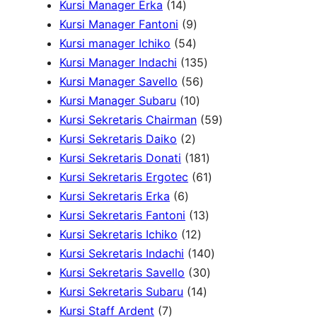
1
o
k
u
d
3
3
o
Kursi Manager Erka
14
4
d
9
k
u
P
P
d
Kursi Manager Fantoni
9
P
u
5
P
k
r
r
u
Kursi manager Ichiko
54
r
k
4
r
o
o
1
k
Kursi Manager Indachi
135
o
P
o
5
d
d
3
Kursi Manager Savello
56
d
r
d
1
6
u
u
5
Kursi Manager Subaru
10
u
o
u
0
P
k
k
P
5
Kursi Sekretaris Chairman
59
k
2
d
k
P
r
r
9
Kursi Sekretaris Daiko
2
P
u
r
o
o
1
P
Kursi Sekretaris Donati
181
r
k
o
d
d
8
6
r
Kursi Sekretaris Ergotec
61
6
o
d
u
u
1
1
o
Kursi Sekretaris Erka
6
P
d
u
k
k
1
P
P
d
Kursi Sekretaris Fantoni
13
r
u
k
1
3
r
r
u
Kursi Sekretaris Ichiko
12
o
k
2
P
o
o
1
k
Kursi Sekretaris Indachi
140
d
P
r
d
3
d
4
Kursi Sekretaris Savello
30
u
r
1
o
u
0
u
0
Kursi Sekretaris Subaru
14
7
k
o
4
d
k
P
k
P
Kursi Staff Ardent
7