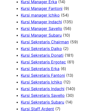
1
o
k
u
d
3
3
o
Kursi Manager Erka
14
4
d
9
k
u
P
P
d
Kursi Manager Fantoni
9
P
u
5
P
k
r
r
u
Kursi manager Ichiko
54
r
k
4
r
o
o
1
k
Kursi Manager Indachi
135
o
P
o
5
d
d
3
Kursi Manager Savello
56
d
r
d
1
6
u
u
5
Kursi Manager Subaru
10
u
o
u
0
P
k
k
P
5
Kursi Sekretaris Chairman
59
k
2
d
k
P
r
r
9
Kursi Sekretaris Daiko
2
P
u
r
o
o
1
P
Kursi Sekretaris Donati
181
r
k
o
d
d
8
6
r
Kursi Sekretaris Ergotec
61
6
o
d
u
u
1
1
o
Kursi Sekretaris Erka
6
P
d
u
k
k
1
P
P
d
Kursi Sekretaris Fantoni
13
r
u
k
1
3
r
r
u
Kursi Sekretaris Ichiko
12
o
k
2
P
o
o
1
k
Kursi Sekretaris Indachi
140
d
P
r
d
3
d
4
Kursi Sekretaris Savello
30
u
r
1
o
u
0
u
0
Kursi Sekretaris Subaru
14
7
k
o
4
d
k
P
k
P
Kursi Staff Ardent
7