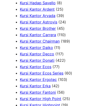
P
r
d
8
P
k
o
Kursi Hadap Savello
8
r
o
u
P
r
2
d
Kursi Kantor Ardent
25
o
d
k
r
o
5
3
u
Kursi Kantor Arvada
39
d
u
o
d
P
9
2
k
Kursi Kantor Astrovis
24
u
k
d
u
r
P
4
4
Kursi Kantor Brother
45
k
u
k
o
r
5
1
P
Kursi Kantor Carrera
110
k
d
o
P
1
r
1
Kursi Kantor Chairman
189
1
u
d
r
0
o
8
Kursi Kantor Daiko
11
1
k
1
u
o
P
d
9
Kursi Kantor Decco
117
P
1
k
d
4
r
u
P
Kursi Kantor Donati
422
7
r
7
u
2
o
k
r
Kursi Kantor Ecos
77
7
o
P
k
2
d
o
6
Kursi Kantor Ecos Series
60
P
d
r
P
u
1
d
0
Kursi Kantor Ergotec
103
4
r
u
o
r
k
0
u
P
Kursi Kantor Erka
42
2
o
k
d
5
o
3
k
r
Kursi Kantor Fantoni
56
P
d
u
6
d
P
2
o
Kursi Kantor High Point
25
r
u
k
P
u
r
1
5
d
Kursi Kantor Highpoint
19