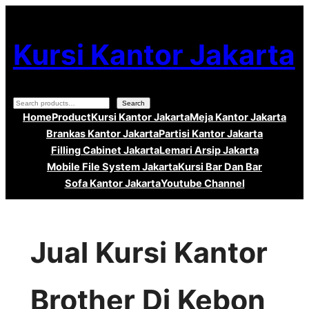
Lewati
ke
Kursi Kantor Jakarta
konten
Search
Search
Home
Product
Kursi Kantor Jakarta
Meja Kantor Jakarta
Brankas Kantor Jakarta
Partisi Kantor Jakarta
Filling Cabinet Jakarta
Lemari Arsip Jakarta
Mobile File System Jakarta
Kursi Bar Dan Bar
Sofa Kantor Jakarta
Youtube Channel
Jual Kursi Kantor
Brother Di Kebon