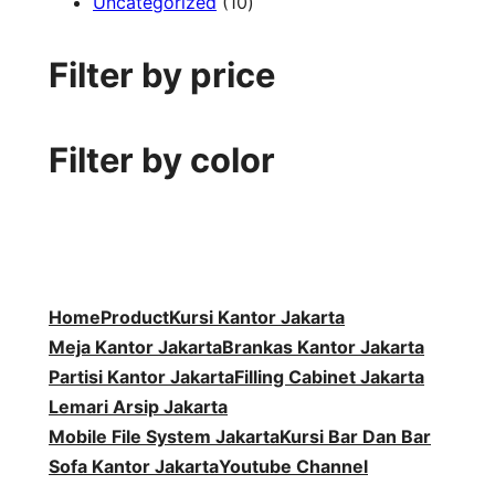
1
P
d
k
r
3
u
o
Uncategorized
10
0
r
u
o
P
k
d
P
o
k
d
r
u
Filter by price
r
d
u
o
k
o
u
k
d
d
k
u
Filter by color
u
k
k
Home
Product
Kursi Kantor Jakarta
Meja Kantor Jakarta
Brankas Kantor Jakarta
Partisi Kantor Jakarta
Filling Cabinet Jakarta
Lemari Arsip Jakarta
Mobile File System Jakarta
Kursi Bar Dan Bar
Sofa Kantor Jakarta
Youtube Channel