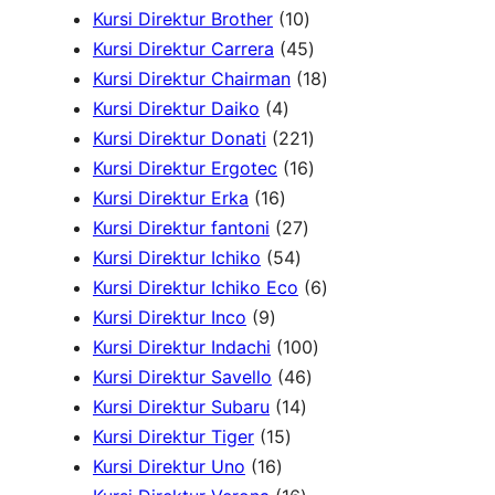
8
1
Kursi Direktur Brother
10
c
P
0
4
Kursi Direktur Carrera
45
h
r
P
5
1
Kursi Direktur Chairman
18
4
o
r
P
8
Kursi Direktur Daiko
4
P
d
o
r
2
P
Kursi Direktur Donati
221
r
u
d
o
2
1
r
Kursi Direktur Ergotec
16
1
o
k
u
d
1
6
o
Kursi Direktur Erka
16
6
d
2
k
u
P
P
d
Kursi Direktur fantoni
27
P
u
5
7
k
r
r
u
Kursi Direktur Ichiko
54
r
k
4
P
o
o
k
6
Kursi Direktur Ichiko Eco
6
9
o
P
r
d
d
P
Kursi Direktur Inco
9
P
d
r
o
u
u
1
r
Kursi Direktur Indachi
100
r
u
o
d
4
k
k
0
o
Kursi Direktur Savello
46
o
k
d
1
u
6
0
d
Kursi Direktur Subaru
14
d
1
u
4
k
P
P
u
Kursi Direktur Tiger
15
u
1
5
k
P
r
r
k
Kursi Direktur Uno
16