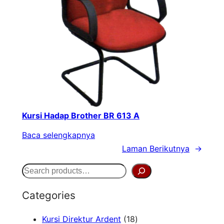
Kursi Hadap Brother BR 613 A
Baca selengkapnya
Laman Berikutnya
→
S
e
Categories
a
1
Kursi Direktur Ardent
18
r