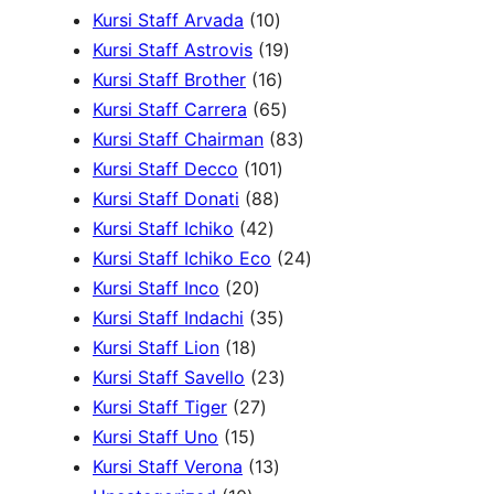
P
1
d
P
u
r
r
Kursi Staff Arvada
10
r
0
1
u
r
k
o
o
Kursi Staff Astrovis
19
o
P
1
9
k
o
d
d
Kursi Staff Brother
16
d
r
6
6
P
d
u
u
Kursi Staff Carrera
65
u
o
P
5
r
8
u
k
k
Kursi Staff Chairman
83
k
d
r
1
P
o
3
k
Kursi Staff Decco
101
8
u
o
0
r
d
P
Kursi Staff Donati
88
4
8
k
d
1
o
u
r
Kursi Staff Ichiko
42
2
P
u
P
d
k
o
2
Kursi Staff Ichiko Eco
24
2
P
r
k
r
u
d
4
Kursi Staff Inco
20
0
r
o
o
3
k
u
P
Kursi Staff Indachi
35
1
P
o
d
d
5
k
r
Kursi Staff Lion
18
8
r
d
u
u
P
2
o
Kursi Staff Savello
23
P
o
2
u
k
k
r
3
d
Kursi Staff Tiger
27
1
r
d
7
k
o
P
u
Kursi Staff Uno
15
5
o
u
P
1
d
r
k
Kursi Staff Verona
13