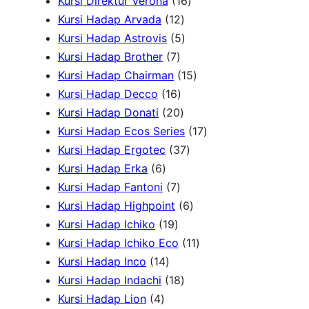
k
6
P
r
1
o
o
Kursi Direktur Verona
16
P
r
1
o
6
d
d
Kursi Hadap Arvada
12
r
o
2
5
d
P
u
u
Kursi Hadap Astrovis
5
o
7
d
P
P
u
r
k
k
Kursi Hadap Brother
7
d
P
u
r
r
k
o
1
Kursi Hadap Chairman
15
u
r
1
k
o
o
d
5
Kursi Hadap Decco
16
k
o
6
2
d
d
u
P
Kursi Hadap Donati
20
d
P
0
u
u
k
r
1
Kursi Hadap Ecos Series
17
u
r
P
k
k
3
o
7
Kursi Hadap Ergotec
37
6
k
o
r
7
d
P
Kursi Hadap Erka
6
P
7
d
o
P
u
r
Kursi Hadap Fantoni
7
r
P
u
d
r
6
k
o
Kursi Hadap Highpoint
6
o
1
r
k
u
o
P
d
Kursi Hadap Ichiko
19
d
9
o
k
d
r
1
u
Kursi Hadap Ichiko Eco
11
u
1
P
d
u
o
1
k
Kursi Hadap Inco
14
k
4
r
u
1
k
d
P
Kursi Hadap Indachi
18
4
P
o
k
8
u
r
Kursi Hadap Lion
4