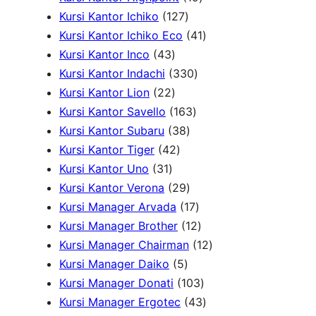
o
k
1
r
k
o
9
P
u
Kursi Kantor Ichiko
127
d
2
o
d
P
4
r
k
Kursi Kantor Ichiko Eco
41
4
u
7
d
u
r
1
o
Kursi Kantor Inco
43
3
k
P
u
3
k
o
P
d
Kursi Kantor Indachi
330
P
2
r
k
3
d
r
u
Kursi Kantor Lion
22
r
2
o
1
0
u
o
k
Kursi Kantor Savello
163
o
P
d
3
6
P
k
d
Kursi Kantor Subaru
38
d
r
4
u
8
3
r
u
Kursi Kantor Tiger
42
3
u
o
2
k
P
P
o
k
Kursi Kantor Uno
31
1
k
d
P
r
2
r
d
Kursi Kantor Verona
29
P
u
r
o
9
o
u
1
Kursi Manager Arvada
17
r
k
o
d
P
d
k
7
1
Kursi Manager Brother
12
o
d
u
r
u
P
2
1
Kursi Manager Chairman
12
d
u
5
k
o
k
r
P
2
Kursi Manager Daiko
5
u
k
P
d
o
r
1
P
Kursi Manager Donati
103
k
r
u
d
o
0
4
r
Kursi Manager Ergotec
43