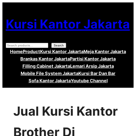
Lewati
ke
Kursi Kantor Jakarta
konten
Search
Search
Home
Product
Kursi Kantor Jakarta
Meja Kantor Jakarta
Brankas Kantor Jakarta
Partisi Kantor Jakarta
Filling Cabinet Jakarta
Lemari Arsip Jakarta
Mobile File System Jakarta
Kursi Bar Dan Bar
Sofa Kantor Jakarta
Youtube Channel
Jual Kursi Kantor
Brother Di