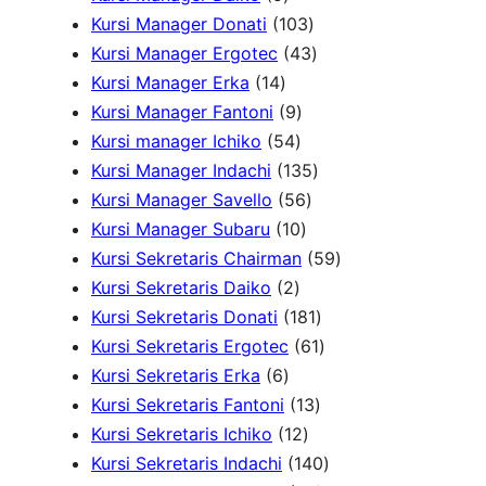
u
k
P
d
o
r
1
P
Kursi Manager Donati
103
k
r
u
d
o
0
4
r
Kursi Manager Ergotec
43
1
o
k
u
d
3
3
o
Kursi Manager Erka
14
4
d
9
k
u
P
P
d
Kursi Manager Fantoni
9
P
u
5
P
k
r
r
u
Kursi manager Ichiko
54
r
k
4
r
o
o
1
k
Kursi Manager Indachi
135
o
P
o
5
d
d
3
Kursi Manager Savello
56
d
r
d
1
6
u
u
5
Kursi Manager Subaru
10
u
o
u
0
P
k
k
P
5
Kursi Sekretaris Chairman
59
k
2
d
k
P
r
r
9
Kursi Sekretaris Daiko
2
P
u
r
o
o
1
P
Kursi Sekretaris Donati
181
r
k
o
d
d
8
6
r
Kursi Sekretaris Ergotec
61
6
o
d
u
u
1
1
o
Kursi Sekretaris Erka
6
P
d
u
k
k
1
P
P
d
Kursi Sekretaris Fantoni
13
r
u
k
1
3
r
r
u
Kursi Sekretaris Ichiko
12
o
k
2
P
o
o
1
k
Kursi Sekretaris Indachi
140