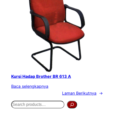
Kursi Hadap Brother BR 613 A
Baca selengkapnya
Laman Berikutnya
→
S
e