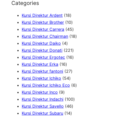
Categories
a
1
Kursi Direktur Ardent
18
r
8
1
Kursi Direktur Brother
10
c
P
0
4
Kursi Direktur Carrera
45
h
r
P
5
1
Kursi Direktur Chairman
18
4
o
r
P
8
Kursi Direktur Daiko
4
P
d
o
r
2
P
Kursi Direktur Donati
221
r
u
d
o
2
1
r
Kursi Direktur Ergotec
16
1
o
k
u
d
1
6
o
Kursi Direktur Erka
16
6
d
2
k
u
P
P
d
Kursi Direktur fantoni
27
P
u
5
7
k
r
r
u
Kursi Direktur Ichiko
54
r
k
4
P
o
o
k
6
Kursi Direktur Ichiko Eco
6
9
o
P
r
d
d
P
Kursi Direktur Inco
9
P
d
r
o
u
u
1
r
Kursi Direktur Indachi
100
r
u
o
d
4
k
k
0
o
Kursi Direktur Savello
46
o
k
d
1
u
6
0
d
Kursi Direktur Subaru
14