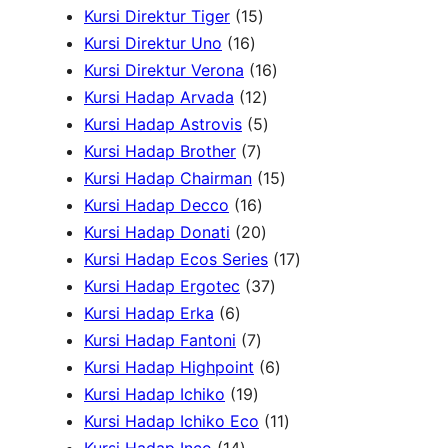
d
1
u
4
k
P
P
u
Kursi Direktur Tiger
15
u
1
5
k
P
r
r
k
Kursi Direktur Uno
16
k
6
P
r
1
o
o
Kursi Direktur Verona
16
P
r
1
o
6
d
d
Kursi Hadap Arvada
12
r
o
2
5
d
P
u
u
Kursi Hadap Astrovis
5
o
7
d
P
P
u
r
k
k
Kursi Hadap Brother
7
d
P
u
r
r
k
o
1
Kursi Hadap Chairman
15
u
r
1
k
o
o
d
5
Kursi Hadap Decco
16
k
o
6
2
d
d
u
P
Kursi Hadap Donati
20
d
P
0
u
u
k
r
1
Kursi Hadap Ecos Series
17
u
r
P
k
k
3
o
7
Kursi Hadap Ergotec
37
6
k
o
r
7
d
P
Kursi Hadap Erka
6
P
7
d
o
P
u
r
Kursi Hadap Fantoni
7
r
P
u
d
r
6
k
o
Kursi Hadap Highpoint
6
o
1
r
k
u
o
P
d
Kursi Hadap Ichiko
19
d
9
o
k
d
r
1
u
Kursi Hadap Ichiko Eco
11
u
1
P
d
u
o
1
k