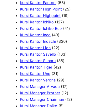
2
o
k
d
5
o
3
k
r
Kursi Kantor Fantoni
56
P
d
u
6
d
P
2
o
Kursi Kantor High Point
25
r
u
k
P
u
r
1
5
d
Kursi Kantor Highpoint
19
o
k
1
r
k
o
9
P
u
Kursi Kantor Ichiko
127
d
2
o
d
P
4
r
k
Kursi Kantor Ichiko Eco
41
4
u
7
d
u
r
1
o
Kursi Kantor Inco
43
3
k
P
u
3
k
o
P
d
Kursi Kantor Indachi
330
P
2
r
k
3
d
r
u
Kursi Kantor Lion
22
r
2
o
1
0
u
o
k
Kursi Kantor Savello
163
o
P
d
3
6
P
k
d
Kursi Kantor Subaru
38
d
r
4
u
8
3
r
u
Kursi Kantor Tiger
42
3
u
o
2
k
P
P
o
k
Kursi Kantor Uno
31
1
k
d
P
r
2
r
d
Kursi Kantor Verona
29
P
u
r
o
9
o
u
1
Kursi Manager Arvada
17
r
k
o
d
P
d
k
7
1
Kursi Manager Brother
12
o
d
u
r
u
P
2
1
Kursi Manager Chairman
12
d
u
5
k
o
k
r
P
2
Kursi Manager Daiko
5