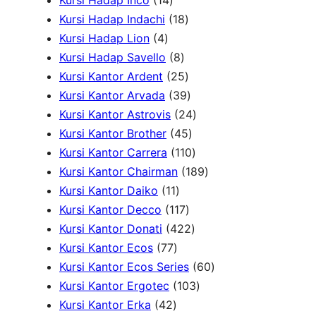
Kursi Hadap Inco
14
k
4
r
u
1
k
d
P
Kursi Hadap Indachi
18
4
P
o
k
8
u
r
Kursi Hadap Lion
4
P
r
d
8
P
k
o
Kursi Hadap Savello
8
r
o
u
P
r
2
d
Kursi Kantor Ardent
25
o
d
k
r
o
5
3
u
Kursi Kantor Arvada
39
d
u
o
d
P
9
2
k
Kursi Kantor Astrovis
24
u
k
d
u
r
P
4
4
Kursi Kantor Brother
45
k
u
k
o
r
5
1
P
Kursi Kantor Carrera
110
k
d
o
P
1
r
1
Kursi Kantor Chairman
189
1
u
d
r
0
o
8
Kursi Kantor Daiko
11
1
k
1
u
o
P
d
9
Kursi Kantor Decco
117
P
1
k
d
4
r
u
P
Kursi Kantor Donati
422
7
r
7
u
2
o
k
r
Kursi Kantor Ecos
77
7
o
P
k
2
d
o
6
Kursi Kantor Ecos Series
60
P
d
r
P
u
1
d
0
Kursi Kantor Ergotec
103
4
r
u
o
r
k
0
u
P
Kursi Kantor Erka
42