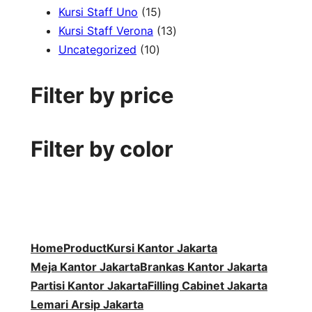
1
r
d
7
k
o
P
u
Kursi Staff Uno
15
5
o
u
P
1
d
r
k
Kursi Staff Verona
13
1
P
d
k
r
3
u
o
Uncategorized
10
0
r
u
o
P
k
d
P
o
k
d
r
u
Filter by price
r
d
u
o
k
o
u
k
d
d
k
u
Filter by color
u
k
k
Home
Product
Kursi Kantor Jakarta
Meja Kantor Jakarta
Brankas Kantor Jakarta
Partisi Kantor Jakarta
Filling Cabinet Jakarta
Lemari Arsip Jakarta