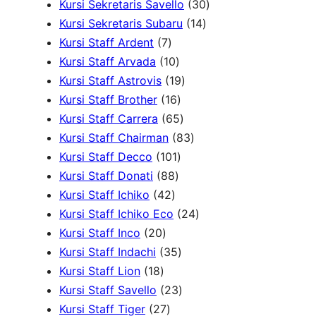
d
P
r
d
3
d
4
Kursi Sekretaris Savello
30
u
r
1
o
u
0
u
0
Kursi Sekretaris Subaru
14
7
k
o
4
d
k
P
k
P
Kursi Staff Ardent
7
P
1
d
P
u
r
r
Kursi Staff Arvada
10
r
0
1
u
r
k
o
o
Kursi Staff Astrovis
19
o
P
1
9
k
o
d
d
Kursi Staff Brother
16
d
r
6
6
P
d
u
u
Kursi Staff Carrera
65
u
o
P
5
r
8
u
k
k
Kursi Staff Chairman
83
k
d
r
1
P
o
3
k
Kursi Staff Decco
101
8
u
o
0
r
d
P
Kursi Staff Donati
88
4
8
k
d
1
o
u
r
Kursi Staff Ichiko
42
2
P
u
P
d
k
o
2
Kursi Staff Ichiko Eco
24
2
P
r
k
r
u
d
4
Kursi Staff Inco
20
0
r
o
o
3
k
u
P
Kursi Staff Indachi
35
1
P
o
d
d
5
k
r
Kursi Staff Lion
18
8
r
d
u
u
P
2
o
Kursi Staff Savello
23
P
o
2
u
k
k
r
3
d
Kursi Staff Tiger
27