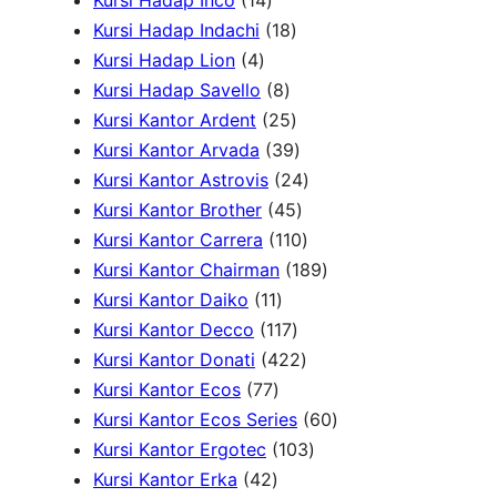
Kursi Hadap Inco
14
k
4
r
u
1
k
d
P
Kursi Hadap Indachi
18
4
P
o
k
8
u
r
Kursi Hadap Lion
4
P
r
d
8
P
k
o
Kursi Hadap Savello
8
r
o
u
P
r
2
d
Kursi Kantor Ardent
25
o
d
k
r
o
5
3
u
Kursi Kantor Arvada
39
d
u
o
d
P
9
2
k
Kursi Kantor Astrovis
24
u
k
d
u
r
P
4
4
Kursi Kantor Brother
45
k
u
k
o
r
5
1
P
Kursi Kantor Carrera
110
k
d
o
P
1
r
1
Kursi Kantor Chairman
189
1
u
d
r
0
o
8
Kursi Kantor Daiko
11
1
k
1
u
o
P
d
9
Kursi Kantor Decco
117
P
1
k
d
4
r
u
P
Kursi Kantor Donati
422
7
r
7
u
2
o
k
r
Kursi Kantor Ecos
77
7
o
P
k
2
d
o
6
Kursi Kantor Ecos Series
60
P
d
r
P
u
1
d
0
Kursi Kantor Ergotec
103
4
r
u
o
r
k
0
u
P
Kursi Kantor Erka
42