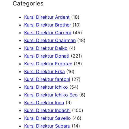
Categories
a
1
Kursi Direktur Ardent
18
r
8
1
Kursi Direktur Brother
10
c
P
0
4
Kursi Direktur Carrera
45
h
r
P
5
1
Kursi Direktur Chairman
18
4
o
r
P
8
Kursi Direktur Daiko
4
P
d
o
r
2
P
Kursi Direktur Donati
221
r
u
d
o
2
1
r
Kursi Direktur Ergotec
16
1
o
k
u
d
1
6
o
Kursi Direktur Erka
16
6
d
2
k
u
P
P
d
Kursi Direktur fantoni
27
P
u
5
7
k
r
r
u
Kursi Direktur Ichiko
54
r
k
4
P
o
o
k
6
Kursi Direktur Ichiko Eco
6
9
o
P
r
d
d
P
Kursi Direktur Inco
9
P
d
r
o
u
u
1
r
Kursi Direktur Indachi
100
r
u
o
d
4
k
k
0
o
Kursi Direktur Savello
46
o
k
d
1
u
6
0
d
Kursi Direktur Subaru
14