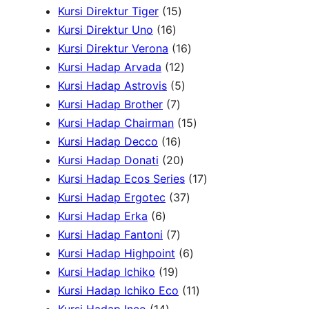
d
1
u
4
k
P
P
u
Kursi Direktur Tiger
15
u
1
5
k
P
r
r
k
Kursi Direktur Uno
16
k
6
P
r
1
o
o
Kursi Direktur Verona
16
P
r
1
o
6
d
d
Kursi Hadap Arvada
12
r
o
2
5
d
P
u
u
Kursi Hadap Astrovis
5
o
7
d
P
P
u
r
k
k
Kursi Hadap Brother
7
d
P
u
r
r
k
o
1
Kursi Hadap Chairman
15
u
r
1
k
o
o
d
5
Kursi Hadap Decco
16
k
o
6
2
d
d
u
P
Kursi Hadap Donati
20
d
P
0
u
u
k
r
1
Kursi Hadap Ecos Series
17
u
r
P
k
k
3
o
7
Kursi Hadap Ergotec
37
6
k
o
r
7
d
P
Kursi Hadap Erka
6
P
7
d
o
P
u
r
Kursi Hadap Fantoni
7
r
P
u
d
r
6
k
o
Kursi Hadap Highpoint
6
o
1
r
k
u
o
P
d
Kursi Hadap Ichiko
19
d
9
o
k
d
r
1
u
Kursi Hadap Ichiko Eco
11
u
1
P
d
u
o
1
k