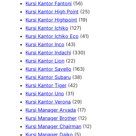
2
o
k
d
5
o
3
k
r
Kursi Kantor Fantoni
56
P
d
u
6
d
P
2
o
Kursi Kantor High Point
25
r
u
k
P
u
r
1
5
d
Kursi Kantor Highpoint
19
o
k
1
r
k
o
9
P
u
Kursi Kantor Ichiko
127
d
2
o
d
P
4
r
k
Kursi Kantor Ichiko Eco
41
4
u
7
d
u
r
1
o
Kursi Kantor Inco
43
3
k
P
u
3
k
o
P
d
Kursi Kantor Indachi
330
P
2
r
k
3
d
r
u
Kursi Kantor Lion
22
r
2
o
1
0
u
o
k
Kursi Kantor Savello
163
o
P
d
3
6
P
k
d
Kursi Kantor Subaru
38
d
r
4
u
8
3
r
u
Kursi Kantor Tiger
42
3
u
o
2
k
P
P
o
k
Kursi Kantor Uno
31
1
k
d
P
r
2
r
d
Kursi Kantor Verona
29
P
u
r
o
9
o
u
1
Kursi Manager Arvada
17
r
k
o
d
P
d
k
7
1
Kursi Manager Brother
12
o
d
u
r
u
P
2
1
Kursi Manager Chairman
12
d
u
5
k
o
k
r
P
2
Kursi Manager Daiko
5