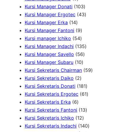
u
k
P
d
o
r
1
P
Kursi Manager Donati
103
k
r
u
d
o
0
4
r
Kursi Manager Ergotec
43
1
o
k
u
d
3
3
o
Kursi Manager Erka
14
4
d
9
k
u
P
P
d
Kursi Manager Fantoni
9
P
u
5
P
k
r
r
u
Kursi manager Ichiko
54
r
k
4
r
o
o
1
k
Kursi Manager Indachi
135
o
P
o
5
d
d
3
Kursi Manager Savello
56
d
r
d
1
6
u
u
5
Kursi Manager Subaru
10
u
o
u
0
P
k
k
P
5
Kursi Sekretaris Chairman
59
k
2
d
k
P
r
r
9
Kursi Sekretaris Daiko
2
P
u
r
o
o
1
P
Kursi Sekretaris Donati
181
r
k
o
d
d
8
6
r
Kursi Sekretaris Ergotec
61
6
o
d
u
u
1
1
o
Kursi Sekretaris Erka
6
P
d
u
k
k
1
P
P
d
Kursi Sekretaris Fantoni
13
r
u
k
1
3
r
r
u
Kursi Sekretaris Ichiko
12
o
k
2
P
o
o
1
k
Kursi Sekretaris Indachi
140