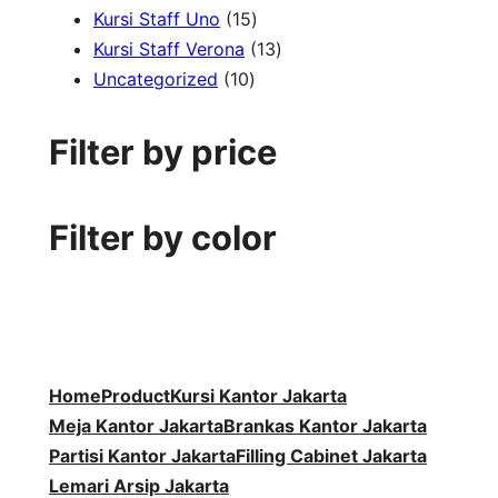
1
r
d
7
k
o
P
u
Kursi Staff Uno
15
5
o
u
P
1
d
r
k
Kursi Staff Verona
13
1
P
d
k
r
3
u
o
Uncategorized
10
0
r
u
o
P
k
d
P
o
k
d
r
u
Filter by price
r
d
u
o
k
o
u
k
d
d
k
u
Filter by color
u
k
k
Home
Product
Kursi Kantor Jakarta
Meja Kantor Jakarta
Brankas Kantor Jakarta
Partisi Kantor Jakarta
Filling Cabinet Jakarta
Lemari Arsip Jakarta