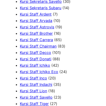
d
P
r
d
3
d
4
Kursi Sekretaris Savello
30
u
r
1
o
u
0
u
0
Kursi Sekretaris Subaru
14
7
k
o
4
d
k
P
k
P
Kursi Staff Ardent
7
P
1
d
P
u
r
r
Kursi Staff Arvada
10
r
0
1
u
r
k
o
o
Kursi Staff Astrovis
19
o
P
1
9
k
o
d
d
Kursi Staff Brother
16
d
r
6
6
P
d
u
u
Kursi Staff Carrera
65
u
o
P
5
r
8
u
k
k
Kursi Staff Chairman
83
k
d
r
1
P
o
3
k
Kursi Staff Decco
101
8
u
o
0
r
d
P
Kursi Staff Donati
88
4
8
k
d
1
o
u
r
Kursi Staff Ichiko
42
2
P
u
P
d
k
o
2
Kursi Staff Ichiko Eco
24
2
P
r
k
r
u
d
4
Kursi Staff Inco
20
0
r
o
o
3
k
u
P
Kursi Staff Indachi
35
1
P
o
d
d
5
k
r
Kursi Staff Lion
18
8
r
d
u
u
P
2
o
Kursi Staff Savello
23
P
o
2
u
k
k
r
3
d
Kursi Staff Tiger
27