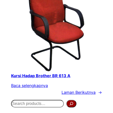
Kursi Hadap Brother BR 613 A
Baca selengkapnya
Laman Berikutnya
→
S
e