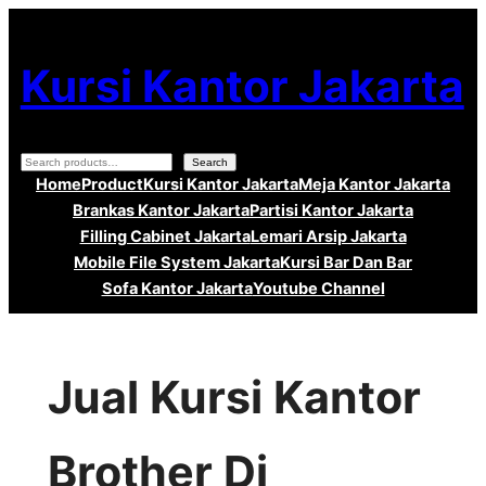
Lewati
ke
Kursi Kantor Jakarta
konten
Search
Search
Home
Product
Kursi Kantor Jakarta
Meja Kantor Jakarta
Brankas Kantor Jakarta
Partisi Kantor Jakarta
Filling Cabinet Jakarta
Lemari Arsip Jakarta
Mobile File System Jakarta
Kursi Bar Dan Bar
Sofa Kantor Jakarta
Youtube Channel
Jual Kursi Kantor
Brother Di