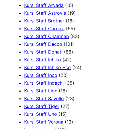
P
1
d
P
u
r
r
Kursi Staff Arvada
10
r
0
1
u
r
k
o
o
Kursi Staff Astrovis
19
o
P
1
9
k
o
d
d
Kursi Staff Brother
16
d
r
6
6
P
d
u
u
Kursi Staff Carrera
65
u
o
P
5
r
8
u
k
k
Kursi Staff Chairman
83
k
d
r
1
P
o
3
k
Kursi Staff Decco
101
8
u
o
0
r
d
P
Kursi Staff Donati
88
4
8
k
d
1
o
u
r
Kursi Staff Ichiko
42
2
P
u
P
d
k
o
2
Kursi Staff Ichiko Eco
24
2
P
r
k
r
u
d
4
Kursi Staff Inco
20
0
r
o
o
3
k
u
P
Kursi Staff Indachi
35
1
P
o
d
d
5
k
r
Kursi Staff Lion
18
8
r
d
u
u
P
2
o
Kursi Staff Savello
23
P
o
2
u
k
k
r
3
d
Kursi Staff Tiger
27
1
r
d
7
k
o
P
u
Kursi Staff Uno
15
5
o
u
P
1
d
r
k
Kursi Staff Verona
13