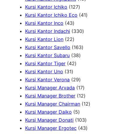
o
k
1
r
k
o
9
P
u
Kursi Kantor Ichiko
127
d
2
o
d
P
4
r
k
Kursi Kantor Ichiko Eco
41
4
u
7
d
u
r
1
o
Kursi Kantor Inco
43
3
k
P
u
3
k
o
P
d
Kursi Kantor Indachi
330
P
2
r
k
3
d
r
u
Kursi Kantor Lion
22
r
2
o
1
0
u
o
k
Kursi Kantor Savello
163
o
P
d
3
6
P
k
d
Kursi Kantor Subaru
38
d
r
4
u
8
3
r
u
Kursi Kantor Tiger
42
3
u
o
2
k
P
P
o
k
Kursi Kantor Uno
31
1
k
d
P
r
2
r
d
Kursi Kantor Verona
29
P
u
r
o
9
o
u
1
Kursi Manager Arvada
17
r
k
o
d
P
d
k
7
1
Kursi Manager Brother
12
o
d
u
r
u
P
2
1
Kursi Manager Chairman
12
d
u
5
k
o
k
r
P
2
Kursi Manager Daiko
5
u
k
P
d
o
r
1
P
Kursi Manager Donati
103
k
r
u
d
o
0
4
r
Kursi Manager Ergotec
43