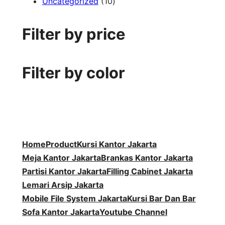
1
P
d
k
r
3
u
o
Uncategorized
10
0
r
u
o
P
k
d
P
o
k
d
r
u
Filter by price
r
d
u
o
k
o
u
k
d
d
k
u
Filter by color
u
k
k
Home
Product
Kursi Kantor Jakarta
Meja Kantor Jakarta
Brankas Kantor Jakarta
Partisi Kantor Jakarta
Filling Cabinet Jakarta
Lemari Arsip Jakarta
Mobile File System Jakarta
Kursi Bar Dan Bar
Sofa Kantor Jakarta
Youtube Channel