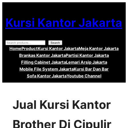
Lewati
ke
Kursi Kantor Jakarta
konten
Search
Search
Home
Product
Kursi Kantor Jakarta
Meja Kantor Jakarta
Brankas Kantor Jakarta
Partisi Kantor Jakarta
Filling Cabinet Jakarta
Lemari Arsip Jakarta
Mobile File System Jakarta
Kursi Bar Dan Bar
Sofa Kantor Jakarta
Youtube Channel
Jual Kursi Kantor
Brother Di Cipulir