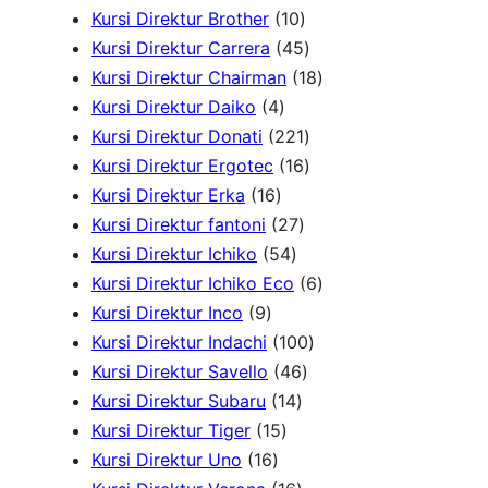
8
1
Kursi Direktur Brother
10
c
P
0
4
Kursi Direktur Carrera
45
h
r
P
5
1
Kursi Direktur Chairman
18
4
o
r
P
8
Kursi Direktur Daiko
4
P
d
o
r
2
P
Kursi Direktur Donati
221
r
u
d
o
2
1
r
Kursi Direktur Ergotec
16
1
o
k
u
d
1
6
o
Kursi Direktur Erka
16
6
d
2
k
u
P
P
d
Kursi Direktur fantoni
27
P
u
5
7
k
r
r
u
Kursi Direktur Ichiko
54
r
k
4
P
o
o
k
6
Kursi Direktur Ichiko Eco
6
9
o
P
r
d
d
P
Kursi Direktur Inco
9
P
d
r
o
u
u
1
r
Kursi Direktur Indachi
100
r
u
o
d
4
k
k
0
o
Kursi Direktur Savello
46
o
k
d
1
u
6
0
d
Kursi Direktur Subaru
14
d
1
u
4
k
P
P
u
Kursi Direktur Tiger
15
u
1
5
k
P
r
r
k
Kursi Direktur Uno
16