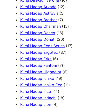
k
6
P
r
1
o
o
Kursi Direktur Verona
16
P
r
1
o
6
d
d
Kursi Hadap Arvada
12
r
o
2
5
d
P
u
u
Kursi Hadap Astrovis
5
o
7
d
P
P
u
r
k
k
Kursi Hadap Brother
7
d
P
u
r
r
k
o
1
Kursi Hadap Chairman
15
u
r
1
k
o
o
d
5
Kursi Hadap Decco
16
k
o
6
2
d
d
u
P
Kursi Hadap Donati
20
d
P
0
u
u
k
r
1
Kursi Hadap Ecos Series
17
u
r
P
k
k
3
o
7
Kursi Hadap Ergotec
37
6
k
o
r
7
d
P
Kursi Hadap Erka
6
P
7
d
o
P
u
r
Kursi Hadap Fantoni
7
r
P
u
d
r
6
k
o
Kursi Hadap Highpoint
6
o
1
r
k
u
o
P
d
Kursi Hadap Ichiko
19
d
9
o
k
d
r
1
u
Kursi Hadap Ichiko Eco
11
u
1
P
d
u
o
1
k
Kursi Hadap Inco
14
k
4
r
u
1
k
d
P
Kursi Hadap Indachi
18
4
P
o
k
8
u
r
Kursi Hadap Lion
4