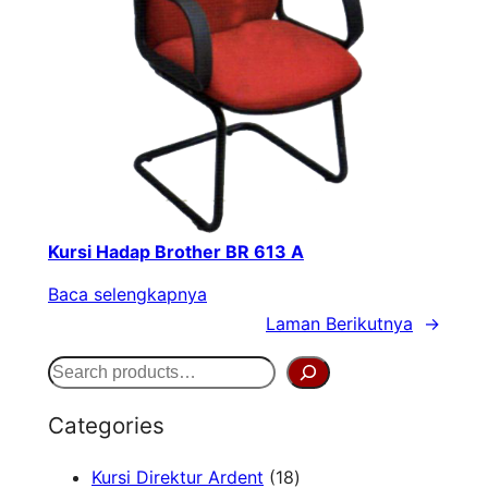
Kursi Hadap Brother BR 613 A
Baca selengkapnya
Laman Berikutnya
→
S
e
Categories
a
1
Kursi Direktur Ardent
18
r