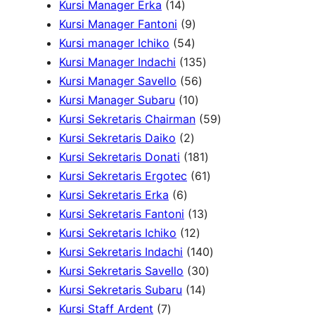
1
o
k
u
d
3
3
o
Kursi Manager Erka
14
4
d
9
k
u
P
P
d
Kursi Manager Fantoni
9
P
u
5
P
k
r
r
u
Kursi manager Ichiko
54
r
k
4
r
o
o
1
k
Kursi Manager Indachi
135
o
P
o
5
d
d
3
Kursi Manager Savello
56
d
r
d
1
6
u
u
5
Kursi Manager Subaru
10
u
o
u
0
P
k
k
P
5
Kursi Sekretaris Chairman
59
k
2
d
k
P
r
r
9
Kursi Sekretaris Daiko
2
P
u
r
o
o
1
P
Kursi Sekretaris Donati
181
r
k
o
d
d
8
6
r
Kursi Sekretaris Ergotec
61
6
o
d
u
u
1
1
o
Kursi Sekretaris Erka
6
P
d
u
k
k
1
P
P
d
Kursi Sekretaris Fantoni
13
r
u
k
1
3
r
r
u
Kursi Sekretaris Ichiko
12
o
k
2
P
o
o
1
k
Kursi Sekretaris Indachi
140
d
P
r
d
3
d
4
Kursi Sekretaris Savello
30
u
r
1
o
u
0
u
0
Kursi Sekretaris Subaru
14
7
k
o
4
d
k
P
k
P
Kursi Staff Ardent
7