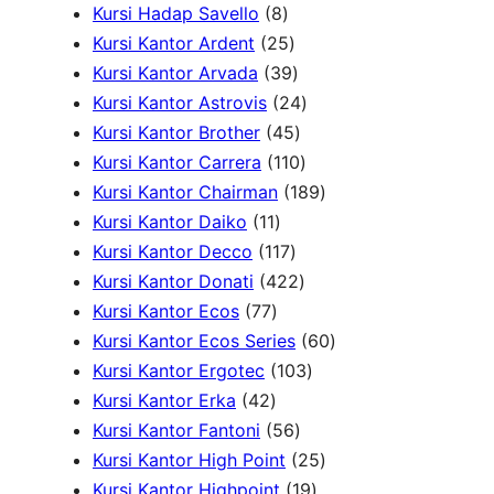
P
r
d
8
P
k
o
Kursi Hadap Savello
8
r
o
u
P
r
2
d
Kursi Kantor Ardent
25
o
d
k
r
o
5
3
u
Kursi Kantor Arvada
39
d
u
o
d
P
9
2
k
Kursi Kantor Astrovis
24
u
k
d
u
r
P
4
4
Kursi Kantor Brother
45
k
u
k
o
r
5
1
P
Kursi Kantor Carrera
110
k
d
o
P
1
r
1
Kursi Kantor Chairman
189
1
u
d
r
0
o
8
Kursi Kantor Daiko
11
1
k
1
u
o
P
d
9
Kursi Kantor Decco
117
P
1
k
d
4
r
u
P
Kursi Kantor Donati
422
7
r
7
u
2
o
k
r
Kursi Kantor Ecos
77
7
o
P
k
2
d
o
6
Kursi Kantor Ecos Series
60
P
d
r
P
u
1
d
0
Kursi Kantor Ergotec
103
4
r
u
o
r
k
0
u
P
Kursi Kantor Erka
42
2
o
k
d
5
o
3
k
r
Kursi Kantor Fantoni
56
P
d
u
6
d
P
2
o
Kursi Kantor High Point
25
r
u
k
P
u
r
1
5
d
Kursi Kantor Highpoint
19