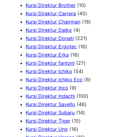
8
1
Kursi Direktur Brother
10
c
P
0
4
Kursi Direktur Carrera
45
h
r
P
5
1
Kursi Direktur Chairman
18
4
o
r
P
8
Kursi Direktur Daiko
4
P
d
o
r
2
P
Kursi Direktur Donati
221
r
u
d
o
2
1
r
Kursi Direktur Ergotec
16
1
o
k
u
d
1
6
o
Kursi Direktur Erka
16
6
d
2
k
u
P
P
d
Kursi Direktur fantoni
27
P
u
5
7
k
r
r
u
Kursi Direktur Ichiko
54
r
k
4
P
o
o
k
6
Kursi Direktur Ichiko Eco
6
9
o
P
r
d
d
P
Kursi Direktur Inco
9
P
d
r
o
u
u
1
r
Kursi Direktur Indachi
100
r
u
o
d
4
k
k
0
o
Kursi Direktur Savello
46
o
k
d
1
u
6
0
d
Kursi Direktur Subaru
14
d
1
u
4
k
P
P
u
Kursi Direktur Tiger
15
u
1
5
k
P
r
r
k
Kursi Direktur Uno
16