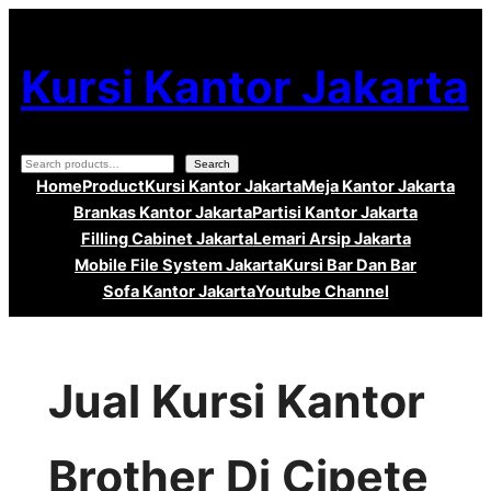
Lewati
ke
Kursi Kantor Jakarta
konten
Search
Search
Home
Product
Kursi Kantor Jakarta
Meja Kantor Jakarta
Brankas Kantor Jakarta
Partisi Kantor Jakarta
Filling Cabinet Jakarta
Lemari Arsip Jakarta
Mobile File System Jakarta
Kursi Bar Dan Bar
Sofa Kantor Jakarta
Youtube Channel
Jual Kursi Kantor
Brother Di Cipete