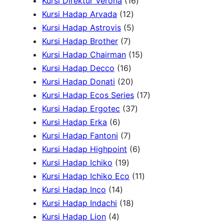
k
6
P
r
1
o
o
Kursi Direktur Verona
16
P
r
1
o
6
d
d
Kursi Hadap Arvada
12
r
o
2
5
d
P
u
u
Kursi Hadap Astrovis
5
o
7
d
P
P
u
r
k
k
Kursi Hadap Brother
7
d
P
u
r
r
k
o
1
Kursi Hadap Chairman
15
u
r
1
k
o
o
d
5
Kursi Hadap Decco
16
k
o
6
2
d
d
u
P
Kursi Hadap Donati
20
d
P
0
u
u
k
r
1
Kursi Hadap Ecos Series
17
u
r
P
k
k
3
o
7
Kursi Hadap Ergotec
37
6
k
o
r
7
d
P
Kursi Hadap Erka
6
P
7
d
o
P
u
r
Kursi Hadap Fantoni
7
r
P
u
d
r
6
k
o
Kursi Hadap Highpoint
6
o
1
r
k
u
o
P
d
Kursi Hadap Ichiko
19
d
9
o
k
d
r
1
u
Kursi Hadap Ichiko Eco
11
u
1
P
d
u
o
1
k
Kursi Hadap Inco
14
k
4
r
u
1
k
d
P
Kursi Hadap Indachi
18
4
P
o
k
8
u
r
Kursi Hadap Lion
4