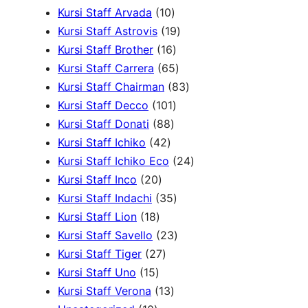
P
1
d
P
u
r
r
Kursi Staff Arvada
10
r
0
1
u
r
k
o
o
Kursi Staff Astrovis
19
o
P
1
9
k
o
d
d
Kursi Staff Brother
16
d
r
6
6
P
d
u
u
Kursi Staff Carrera
65
u
o
P
5
r
8
u
k
k
Kursi Staff Chairman
83
k
d
r
1
P
o
3
k
Kursi Staff Decco
101
8
u
o
0
r
d
P
Kursi Staff Donati
88
4
8
k
d
1
o
u
r
Kursi Staff Ichiko
42
2
P
u
P
d
k
o
2
Kursi Staff Ichiko Eco
24
2
P
r
k
r
u
d
4
Kursi Staff Inco
20
0
r
o
o
3
k
u
P
Kursi Staff Indachi
35
1
P
o
d
d
5
k
r
Kursi Staff Lion
18
8
r
d
u
u
P
2
o
Kursi Staff Savello
23
P
o
2
u
k
k
r
3
d
Kursi Staff Tiger
27
1
r
d
7
k
o
P
u
Kursi Staff Uno
15
5
o
u
P
1
d
r
k
Kursi Staff Verona
13