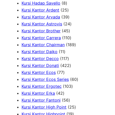
P
r
d
8
P
k
o
Kursi Hadap Savello
8
r
o
u
P
r
2
d
Kursi Kantor Ardent
25
o
d
k
r
o
5
3
u
Kursi Kantor Arvada
39
d
u
o
d
P
9
2
k
Kursi Kantor Astrovis
24
u
k
d
u
r
P
4
4
Kursi Kantor Brother
45
k
u
k
o
r
5
1
P
Kursi Kantor Carrera
110
k
d
o
P
1
r
1
Kursi Kantor Chairman
189
1
u
d
r
0
o
8
Kursi Kantor Daiko
11
1
k
1
u
o
P
d
9
Kursi Kantor Decco
117
P
1
k
d
4
r
u
P
Kursi Kantor Donati
422
7
r
7
u
2
o
k
r
Kursi Kantor Ecos
77
7
o
P
k
2
d
o
6
Kursi Kantor Ecos Series
60
P
d
r
P
u
1
d
0
Kursi Kantor Ergotec
103
4
r
u
o
r
k
0
u
P
Kursi Kantor Erka
42
2
o
k
d
5
o
3
k
r
Kursi Kantor Fantoni
56
P
d
u
6
d
P
2
o
Kursi Kantor High Point
25
r
u
k
P
u
r
1
5
d
Kursi Kantor Highpoint
19