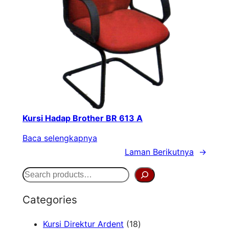
Kursi Hadap Brother BR 613 A
Baca selengkapnya
Laman Berikutnya
→
S
e
Categories
a
1
Kursi Direktur Ardent
18
r