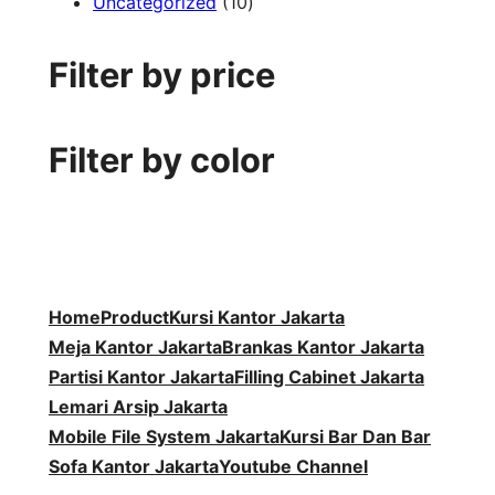
1
P
d
k
r
3
u
o
Uncategorized
10
0
r
u
o
P
k
d
P
o
k
d
r
u
Filter by price
r
d
u
o
k
o
u
k
d
d
k
u
Filter by color
u
k
k
Home
Product
Kursi Kantor Jakarta
Meja Kantor Jakarta
Brankas Kantor Jakarta
Partisi Kantor Jakarta
Filling Cabinet Jakarta
Lemari Arsip Jakarta
Mobile File System Jakarta
Kursi Bar Dan Bar
Sofa Kantor Jakarta
Youtube Channel