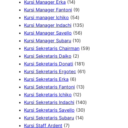
1
o
k
u
d
3
3
o
Kursi Manager Erka
14
4
d
9
k
u
P
P
d
Kursi Manager Fantoni
9
P
u
5
P
k
r
r
u
Kursi manager Ichiko
54
r
k
4
r
o
o
1
k
Kursi Manager Indachi
135
o
P
o
5
d
d
3
Kursi Manager Savello
56
d
r
d
1
6
u
u
5
Kursi Manager Subaru
10
u
o
u
0
P
k
k
P
5
Kursi Sekretaris Chairman
59
k
2
d
k
P
r
r
9
Kursi Sekretaris Daiko
2
P
u
r
o
o
1
P
Kursi Sekretaris Donati
181
r
k
o
d
d
8
6
r
Kursi Sekretaris Ergotec
61
6
o
d
u
u
1
1
o
Kursi Sekretaris Erka
6
P
d
u
k
k
1
P
P
d
Kursi Sekretaris Fantoni
13
r
u
k
1
3
r
r
u
Kursi Sekretaris Ichiko
12
o
k
2
P
o
o
1
k
Kursi Sekretaris Indachi
140
d
P
r
d
3
d
4
Kursi Sekretaris Savello
30
u
r
1
o
u
0
u
0
Kursi Sekretaris Subaru
14
7
k
o
4
d
k
P
k
P
Kursi Staff Ardent
7