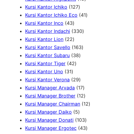
o
k
1
r
k
o
9
P
u
Kursi Kantor Ichiko
127
d
2
o
d
P
4
r
k
Kursi Kantor Ichiko Eco
41
4
u
7
d
u
r
1
o
Kursi Kantor Inco
43
3
k
P
u
3
k
o
P
d
Kursi Kantor Indachi
330
P
2
r
k
3
d
r
u
Kursi Kantor Lion
22
r
2
o
1
0
u
o
k
Kursi Kantor Savello
163
o
P
d
3
6
P
k
d
Kursi Kantor Subaru
38
d
r
4
u
8
3
r
u
Kursi Kantor Tiger
42
3
u
o
2
k
P
P
o
k
Kursi Kantor Uno
31
1
k
d
P
r
2
r
d
Kursi Kantor Verona
29
P
u
r
o
9
o
u
1
Kursi Manager Arvada
17
r
k
o
d
P
d
k
7
1
Kursi Manager Brother
12
o
d
u
r
u
P
2
1
Kursi Manager Chairman
12
d
u
5
k
o
k
r
P
2
Kursi Manager Daiko
5
u
k
P
d
o
r
1
P
Kursi Manager Donati
103
k
r
u
d
o
0
4
r
Kursi Manager Ergotec
43