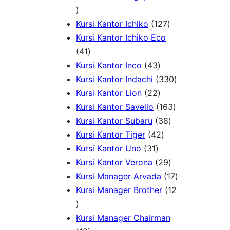
1
k
P
d
o
d
9
r
u
1
d
u
Kursi Kantor Ichiko
127
P
o
k
2
u
k
Kursi Kantor Ichiko Eco
r
4
d
7
k
41
o
1
u
4
P
Kursi Kantor Inco
43
d
P
k
3
r
3
Kursi Kantor Indachi
330
u
r
P
2
o
3
Kursi Kantor Lion
22
k
o
r
2
d
1
0
Kursi Kantor Savello
163
d
o
P
u
3
6
P
Kursi Kantor Subaru
38
u
d
r
4
k
8
3
r
Kursi Kantor Tiger
42
k
3
u
o
2
P
P
o
Kursi Kantor Uno
31
1
k
d
P
r
2
r
d
Kursi Kantor Verona
29
P
u
r
o
9
o
u
1
Kursi Manager Arvada
17
r
k
o
d
P
d
k
7
Kursi Manager Brother
12
1
o
d
u
r
u
P
2
d
u
k
o
k
r
Kursi Manager Chairman