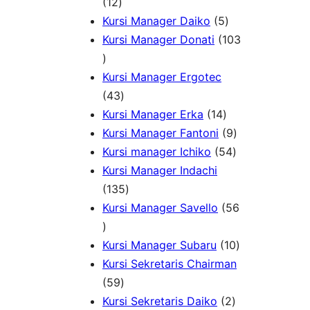
P
1
u
k
d
o
12
r
2
k
5
u
d
Kursi Manager Daiko
5
o
P
P
k
u
Kursi Manager Donati
103
d
1
r
r
k
u
0
o
o
Kursi Manager Ergotec
k
3
d
4
d
43
P
u
3
1
u
Kursi Manager Erka
14
r
k
P
4
k
9
Kursi Manager Fantoni
9
o
r
P
5
P
Kursi manager Ichiko
54
d
o
r
4
r
Kursi Manager Indachi
u
d
1
o
P
o
135
k
u
3
d
r
d
Kursi Manager Savello
56
5
k
5
u
o
u
6
P
k
d
k
1
Kursi Manager Subaru
10
P
r
u
0
Kursi Sekretaris Chairman
r
5
o
k
P
59
o
9
d
2
r
Kursi Sekretaris Daiko
2