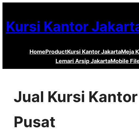
Lewati
ke
Kursi Kantor Jakart
konten
Home
Product
Kursi Kantor Jakarta
Meja K
Lemari Arsip Jakarta
Mobile Fil
Jual Kursi Kanto
Pusat