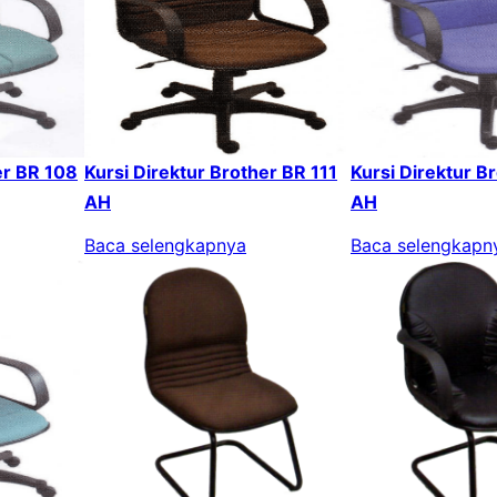
er BR 108
Kursi Direktur Brother BR 111
Kursi Direktur B
AH
AH
Baca selengkapnya
Baca selengkapn