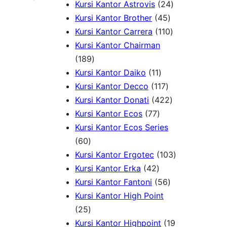
k
d
u
o
d
P
9
2
Kursi Kantor Astrovis
24
u
k
d
u
r
P
4
4
Kursi Kantor Brother
45
k
u
k
o
r
5
1
P
Kursi Kantor Carrera
110
k
d
o
P
1
r
Kursi Kantor Chairman
1
u
d
r
0
o
189
8
1
k
u
o
P
d
Kursi Kantor Daiko
11
9
1
1
k
d
r
u
Kursi Kantor Decco
117
P
P
1
u
4
o
k
Kursi Kantor Donati
422
r
7
r
7
k
2
d
Kursi Kantor Ecos
77
o
7
o
P
2
u
Kursi Kantor Ecos Series
6
d
P
d
r
P
k
60
0
u
r
u
o
r
1
Kursi Kantor Ergotec
103
P
k
4
o
k
d
o
0
Kursi Kantor Erka
42
r
2
d
u
5
d
3
Kursi Kantor Fantoni
56
o
P
u
k
6
u
P
Kursi Kantor High Point
d
2
r
k
P
k
r
25
u
5
o
r
o
Kursi Kantor Highpoint
19