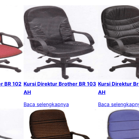
er BR 102
Kursi Direktur Brother BR 103
Kursi Direktur B
AH
AH
Baca selengkapnya
Baca selengkapn