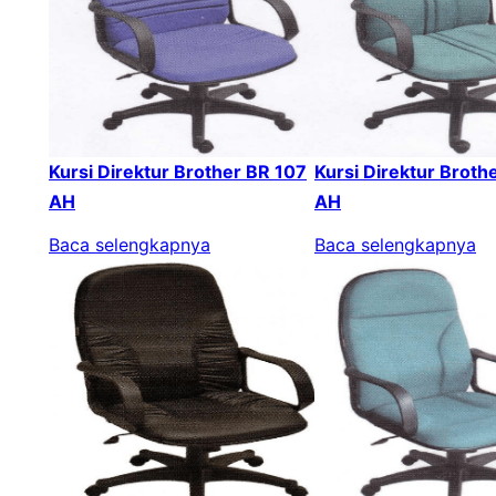
Kursi Direktur Brother BR 107
Kursi Direktur Broth
AH
AH
Baca selengkapnya
Baca selengkapnya