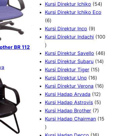
o
r
P
5
7
Kursi Direktur Ichiko
54
d
o
r
4
P
Kursi Direktur Ichiko Eco
u
d
6
o
P
r
6
k
u
P
9
d
r
o
Kursi Direktur Inco
9
k
r
P
u
o
d
Kursi Direktur Indachi
100
1
o
r
k
d
u
rother BR 112
0
d
o
u
k
4
Kursi Direktur Savello
46
0
u
d
k
1
6
Kursi Direktur Subaru
14
ya
P
k
u
1
4
P
Kursi Direktur Tiger
15
r
k
1
5
P
r
Kursi Direktur Uno
16
o
6
P
r
1
o
Kursi Direktur Verona
16
d
P
r
1
o
6
d
Kursi Hadap Arvada
12
u
r
o
2
5
d
P
u
Kursi Hadap Astrovis
5
k
o
7
d
P
P
u
r
k
Kursi Hadap Brother
7
d
P
u
r
r
k
o
Kursi Hadap Chairman
15
1
u
r
k
o
o
d
5
k
o
1
d
d
u
Kursi Hadap Decco
16