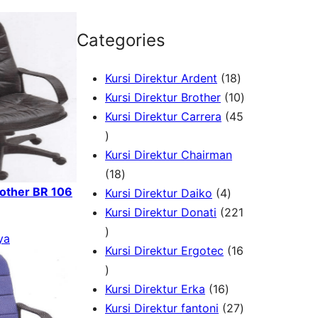
Categories
1
Kursi Direktur Ardent
18
8
1
Kursi Direktur Brother
10
P
0
Kursi Direktur Carrera
45
4
r
P
5
o
r
Kursi Direktur Chairman
P
1
d
o
18
rother BR 106
r
8
4
u
d
Kursi Direktur Daiko
4
o
P
P
k
u
Kursi Direktur Donati
221
d
2
r
r
k
ya
u
2
o
o
Kursi Direktur Ergotec
16
k
1
1
d
d
P
6
u
1
u
Kursi Direktur Erka
16
r
P
k
6
k
2
Kursi Direktur fantoni
27