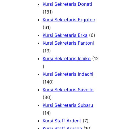
d
P
u
P
o
Kursi Sekretaris Donati
u
r
1
k
r
d
181
k
o
8
o
u
Kursi Sekretaris Ergotec
6
d
1
d
k
61
1
u
P
6
u
Kursi Sekretaris Erka
6
P
k
r
P
k
Kursi Sekretaris Fantoni
r
1
o
r
13
o
3
d
o
Kursi Sekretaris Ichiko
12
1
d
P
u
d
2
u
r
k
u
Kursi Sekretaris Indachi
P
k
o
1
k
140
r
d
4
Kursi Sekretaris Savello
o
u
3
0
30
d
k
0
P
Kursi Sekretaris Subaru
u
1
P
r
14
k
4
r
o
7
Kursi Staff Ardent
7
P
o
d
P
1
Kursi Staff Arvada
10