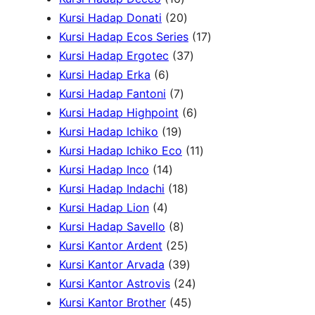
k
o
6
2
d
d
u
P
Kursi Hadap Donati
20
d
P
0
u
u
k
r
1
Kursi Hadap Ecos Series
17
u
r
P
k
k
3
o
7
Kursi Hadap Ergotec
37
6
k
o
r
7
d
P
Kursi Hadap Erka
6
P
7
d
o
P
u
r
Kursi Hadap Fantoni
7
r
P
u
d
r
6
k
o
Kursi Hadap Highpoint
6
o
1
r
k
u
o
P
d
Kursi Hadap Ichiko
19
d
9
o
k
d
r
1
u
Kursi Hadap Ichiko Eco
11
u
1
P
d
u
o
1
k
Kursi Hadap Inco
14
k
4
r
u
1
k
d
P
Kursi Hadap Indachi
18
4
P
o
k
8
u
r
Kursi Hadap Lion
4
P
r
d
8
P
k
o
Kursi Hadap Savello
8
r
o
u
P
r
2
d
Kursi Kantor Ardent
25
o
d
k
r
o
5
3
u
Kursi Kantor Arvada
39
d
u
o
d
P
9
2
k
Kursi Kantor Astrovis
24
u
k
d
u
r
P
4
4
Kursi Kantor Brother
45