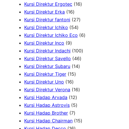
r
u
d
o
2
1
r
Kursi Direktur Ergotec
16
1
o
k
u
d
1
6
o
Kursi Direktur Erka
16
6
d
2
k
u
P
P
d
Kursi Direktur fantoni
27
P
u
5
7
k
r
r
u
Kursi Direktur Ichiko
54
r
k
4
P
o
o
k
6
Kursi Direktur Ichiko Eco
6
9
o
P
r
d
d
P
Kursi Direktur Inco
9
P
d
r
o
u
u
1
r
Kursi Direktur Indachi
100
r
u
o
d
4
k
k
0
o
Kursi Direktur Savello
46
o
k
d
1
u
6
0
d
Kursi Direktur Subaru
14
d
1
u
4
k
P
P
u
Kursi Direktur Tiger
15
u
1
5
k
P
r
r
k
Kursi Direktur Uno
16
k
6
P
r
1
o
o
Kursi Direktur Verona
16
P
r
1
o
6
d
d
Kursi Hadap Arvada
12
r
o
2
5
d
P
u
u
Kursi Hadap Astrovis
5
o
7
d
P
P
u
r
k
k
Kursi Hadap Brother
7
d
P
u
r
r
k
o
1
Kursi Hadap Chairman
15
u
r
1
k
o
o
d
5
Kursi Hadap Decco
16