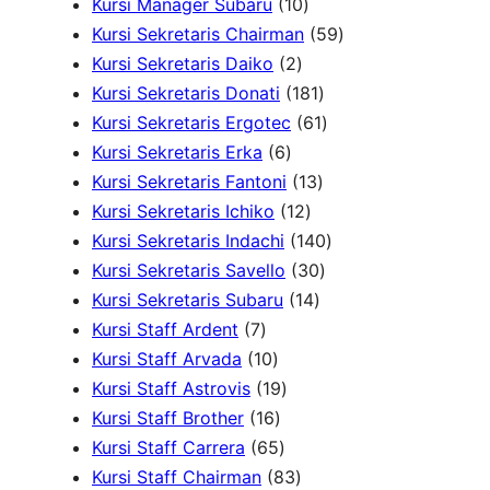
d
r
d
1
6
u
u
5
Kursi Manager Subaru
10
u
o
u
0
P
k
k
P
5
Kursi Sekretaris Chairman
59
k
2
d
k
P
r
r
9
Kursi Sekretaris Daiko
2
P
u
r
o
o
1
P
Kursi Sekretaris Donati
181
r
k
o
d
d
8
6
r
Kursi Sekretaris Ergotec
61
6
o
d
u
u
1
1
o
Kursi Sekretaris Erka
6
P
d
u
k
k
1
P
P
d
Kursi Sekretaris Fantoni
13
r
u
k
1
3
r
r
u
Kursi Sekretaris Ichiko
12
o
k
2
P
o
o
1
k
Kursi Sekretaris Indachi
140
d
P
r
d
3
d
4
Kursi Sekretaris Savello
30
u
r
1
o
u
0
u
0
Kursi Sekretaris Subaru
14
7
k
o
4
d
k
P
k
P
Kursi Staff Ardent
7
P
1
d
P
u
r
r
Kursi Staff Arvada
10
r
0
1
u
r
k
o
o
Kursi Staff Astrovis
19
o
P
1
9
k
o
d
d
Kursi Staff Brother
16
d
r
6
6
P
d
u
u
Kursi Staff Carrera
65
u
o
P
5
r
8
u
k
k
Kursi Staff Chairman
83