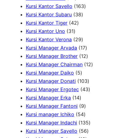
r
2
o
1
0
u
o
k
Kursi Kantor Savello
163
o
P
d
3
6
P
k
d
Kursi Kantor Subaru
38
d
r
4
u
8
3
r
u
Kursi Kantor Tiger
42
3
u
o
2
k
P
P
o
k
Kursi Kantor Uno
31
1
k
d
P
r
2
r
d
Kursi Kantor Verona
29
P
u
r
o
9
o
u
1
Kursi Manager Arvada
17
r
k
o
d
P
d
k
7
1
Kursi Manager Brother
12
o
d
u
r
u
P
2
1
Kursi Manager Chairman
12
d
u
5
k
o
k
r
P
2
Kursi Manager Daiko
5
u
k
P
d
o
r
1
P
Kursi Manager Donati
103
k
r
u
d
o
0
4
r
Kursi Manager Ergotec
43
1
o
k
u
d
3
3
o
Kursi Manager Erka
14
4
d
9
k
u
P
P
d
Kursi Manager Fantoni
9
P
u
5
P
k
r
r
u
Kursi manager Ichiko
54
r
k
4
r
o
o
1
k
Kursi Manager Indachi
135
o
P
o
5
d
d
3
Kursi Manager Savello
56