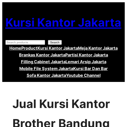
Lewati
ke
Kursi Kantor Jakarta
konten
Search
Search
Home
Product
Kursi Kantor Jakarta
Meja Kantor Jakarta
Brankas Kantor Jakarta
Partisi Kantor Jakarta
Filling Cabinet Jakarta
Lemari Arsip Jakarta
Mobile File System Jakarta
Kursi Bar Dan Bar
Sofa Kantor Jakarta
Youtube Channel
Jual Kursi Kantor
Brother Bandung