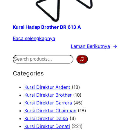
Kursi Hadap Brother BR 613 A
Baca selengkapnya
Laman Berikutnya
→
S
e
Categories
a
1
Kursi Direktur Ardent
18
r
8
1
Kursi Direktur Brother
10
c
P
0
4
Kursi Direktur Carrera
45
h
r
P
5
1
Kursi Direktur Chairman
18
4
o
r
P
8
Kursi Direktur Daiko
4
P
d
o
r
2
P
Kursi Direktur Donati
221