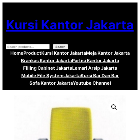
Lewati
ke
Kursi Kantor Jakarta
konten
Search
Search
Home
Product
Kursi Kantor Jakarta
Meja Kantor Jakarta
Brankas Kantor Jakarta
Partisi Kantor Jakarta
Filling Cabinet Jakarta
Lemari Arsip Jakarta
Mobile File System Jakarta
Kursi Bar Dan Bar
Sofa Kantor Jakarta
Youtube Channel