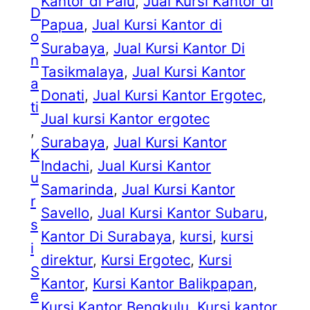
Kantor di Palu
, 
Jual Kursi Kantor di
D
Papua
, 
Jual Kursi Kantor di
o
Surabaya
, 
Jual Kursi Kantor Di
n
Tasikmalaya
, 
Jual Kursi Kantor
a
Donati
, 
Jual Kursi Kantor Ergotec
, 
ti
Jual kursi Kantor ergotec
, 
Surabaya
, 
Jual Kursi Kantor
K
Indachi
, 
Jual Kursi Kantor
u
Samarinda
, 
Jual Kursi Kantor
r
Savello
, 
Jual Kursi Kantor Subaru
, 
s
Kantor Di Surabaya
, 
kursi
, 
kursi
i
direktur
, 
Kursi Ergotec
, 
Kursi
S
Kantor
, 
Kursi Kantor Balikpapan
, 
e
Kursi Kantor Bengkulu
, 
Kursi kantor