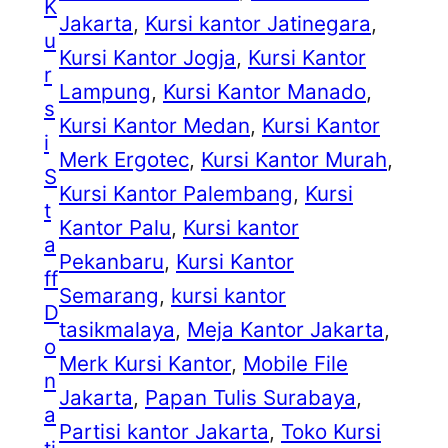
K
Jakarta
, 
Kursi kantor Jatinegara
, 
u
Kursi Kantor Jogja
, 
Kursi Kantor
r
Lampung
, 
Kursi Kantor Manado
, 
s
Kursi Kantor Medan
, 
Kursi Kantor
i
Merk Ergotec
, 
Kursi Kantor Murah
, 
S
Kursi Kantor Palembang
, 
Kursi
t
Kantor Palu
, 
Kursi kantor
a
Pekanbaru
, 
Kursi Kantor
ff
Semarang
, 
kursi kantor
D
tasikmalaya
, 
Meja Kantor Jakarta
, 
o
Merk Kursi Kantor
, 
Mobile File
n
Jakarta
, 
Papan Tulis Surabaya
, 
a
Partisi kantor Jakarta
, 
Toko Kursi