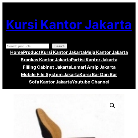
Lewati
ke
Kursi Kantor Jakarta
konten
Search
Search
Home
Product
Kursi Kantor Jakarta
Meja Kantor Jakarta
Brankas Kantor Jakarta
Partisi Kantor Jakarta
Filling Cabinet Jakarta
Lemari Arsip Jakarta
Mobile File System Jakarta
Kursi Bar Dan Bar
Sofa Kantor Jakarta
Youtube Channel