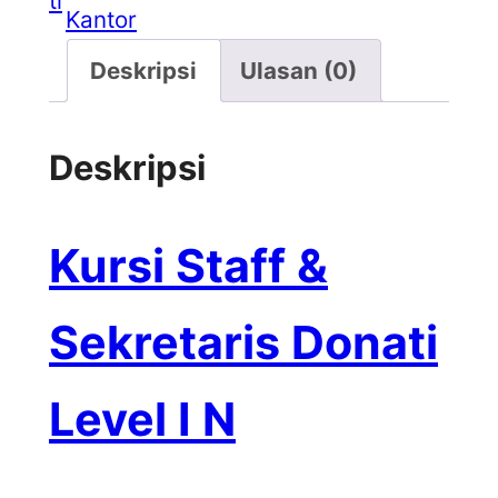
ti
Kantor
Deskripsi
Ulasan (0)
Deskripsi
Kursi Staff &
Sekretaris Donati
Level I N