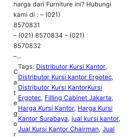
harga dari Furniture ini? Hubungi
kami di : – (021)
8570831
– (021) 8570834 – (021)
8570832
–…
Tags:
Distributor Kursi Kantor
, 
C
Distributor Kursi kantor Ergotec
, 
a
Distributor Kursi KantorKursi
t
Ergotec
, 
Filling Cabinet Jakarta
, 
e
Harga Kursi Kantor
, 
Harga Kursi
g
Kantor Surabaya
, 
jual kursi kantor
, 
o
Jual Kursi Kantor Chairman
, 
Jual
r