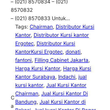
– (021) 8570834 – (021)
8570832
– (021) 8570833 Untuk…
Tags:
Chairman
, 
Distributor Kursi
Kantor
, 
Distributor Kursi kantor
Ergotec
, 
Distributor Kursi
KantorKursi Ergotec
, 
donati
, 
fantoni
, 
Filling Cabinet Jakarta
, 
Harga Kursi Kantor
, 
Harga Kursi
Kantor Surabaya
, 
Indachi
, 
jual
kursi kantor
, 
Jual Kursi Kantor
Chairman
, 
Jual Kursi Kantor Di
C
Bandung
, 
Jual Kursi Kantor di
a