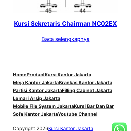
Kursi Sekretaris Chairman NC02EX
Baca selengkapnya
Home
Product
Kursi Kantor Jakarta
Meja Kantor Jakarta
Brankas Kantor Jakarta
Partisi Kantor Jakarta
Filling Cabinet Jakarta
Lemari Arsip Jakarta
Mobile File System Jakarta
Kursi Bar Dan Bar
Sofa Kantor Jakarta
Youtube Channel
WordP
Copyright 2026
Kursi Kantor Jakarta