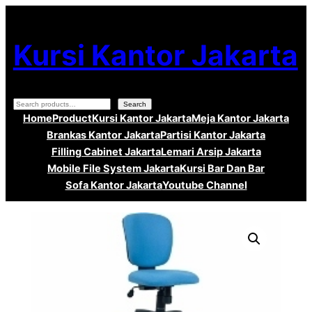
Lewati
ke
Kursi Kantor Jakarta
konten
Search
Search
Home
Product
Kursi Kantor Jakarta
Meja Kantor Jakarta
Brankas Kantor Jakarta
Partisi Kantor Jakarta
Filling Cabinet Jakarta
Lemari Arsip Jakarta
Mobile File System Jakarta
Kursi Bar Dan Bar
Sofa Kantor Jakarta
Youtube Channel