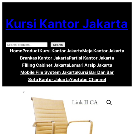
Lewati
ke
Kursi Kantor Jakarta
konten
Search
Search
Home
Product
Kursi Kantor Jakarta
Meja Kantor Jakarta
Brankas Kantor Jakarta
Partisi Kantor Jakarta
Filling Cabinet Jakarta
Lemari Arsip Jakarta
Mobile File System Jakarta
Kursi Bar Dan Bar
Sofa Kantor Jakarta
Youtube Channel