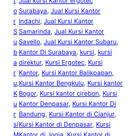
t
Jual kursi Kantor ergotec
o
Surabaya
, 
Jual Kursi Kantor
r
Indachi
, 
Jual Kursi Kantor
S
Samarinda
, 
Jual Kursi Kantor
u
Savello
, 
Jual Kursi Kantor Subaru
, 
b
Kantor Di Surabaya
, 
kursi
, 
kursi
a
direktur
, 
Kursi Ergotec
, 
Kursi
r
Kantor
, 
Kursi Kantor Balikpapan
, 
u
, 
Kursi Kantor Bengkulu
, 
Kursi kantor
K
Bogor
, 
Kursi kantor cirebon
, 
Kursi
u
Kantor Denpasar
, 
Kursi Kantor Di
r
Bandung
, 
Kursi Kantor di Cianjur
, 
si
Kursi Kantor di Denpasar
, 
Kursi
M
Kantor di Jogja
, 
Kursi Kantor di