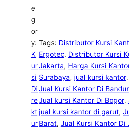
e
g
or
y:
Tags:
Distributor Kursi Kan
K
Ergotec
, 
Distributor Kursi K
ur
Jakarta
, 
Harga Kursi Kanto
si
Surabaya
, 
jual kursi kantor
,
Di
Jual Kursi Kantor Di Bandu
re
Jual kursi Kantor Di Bogor
, 
kt
jual kursi kantor di garut
, 
J
ur
Barat
, 
Jual Kursi Kantor Di