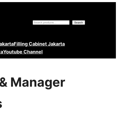
Search
Search
Jakarta
Filling Cabinet Jakarta
ta
Youtube Channel
r & Manager
s