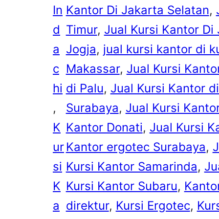
In
Kantor Di Jakarta Selatan
, 
d
Timur
, 
Jual Kursi Kantor Di
a
Jogja
, 
jual kursi kantor di 
c
Makassar
, 
Jual Kursi Kanto
hi
di Palu
, 
Jual Kursi Kantor d
, 
Surabaya
, 
Jual Kursi Kanto
K
Kantor Donati
, 
Jual Kursi K
ur
Kantor ergotec Surabaya
, 
J
si
Kursi Kantor Samarinda
, 
Ju
K
Kursi Kantor Subaru
, 
Kanto
a
direktur
, 
Kursi Ergotec
, 
Kur