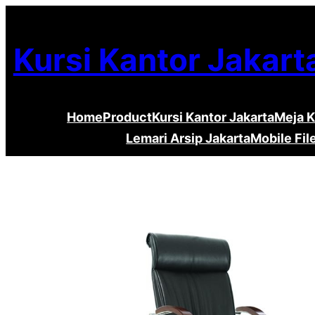
Lewati
ke
Kursi Kantor Jakart
konten
Home
Product
Kursi Kantor Jakarta
Meja K
Lemari Arsip Jakarta
Mobile Fil