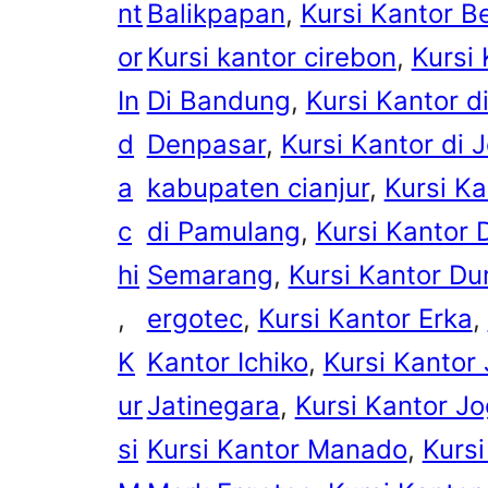
nt
Balikpapan
, 
Kursi Kantor B
or
Kursi kantor cirebon
, 
Kursi
In
Di Bandung
, 
Kursi Kantor di
d
Denpasar
, 
Kursi Kantor di 
a
kabupaten cianjur
, 
Kursi K
c
di Pamulang
, 
Kursi Kantor 
hi
Semarang
, 
Kursi Kantor Du
, 
ergotec
, 
Kursi Kantor Erka
, 
K
Kantor Ichiko
, 
Kursi Kantor
ur
Jatinegara
, 
Kursi Kantor Jo
si
Kursi Kantor Manado
, 
Kurs