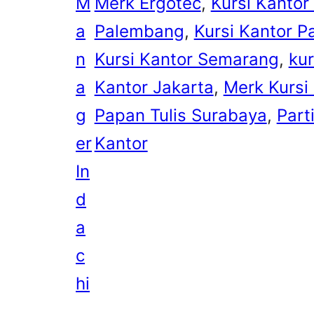
M
Merk Ergotec
, 
Kursi Kantor
a
Palembang
, 
Kursi Kantor P
n
Kursi Kantor Semarang
, 
kur
a
Kantor Jakarta
, 
Merk Kursi
g
Papan Tulis Surabaya
, 
Part
er
Kantor
In
d
a
c
hi