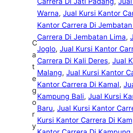
Carrera Di Jati Padang
, 
Jual
Warna
, 
Jual Kursi Kantor Ca
Kantor Carrera Di Jembatan
Carrera Di Jembatan Lima
, 
C
Joglo
, 
Jual Kursi Kantor Car
a
Carrera Di Kali Deres
, 
Jual K
t
Malang
, 
Jual Kursi Kantor C
e
Kantor Carrera Di Kamal
, 
Ju
g
Kampung Bali
, 
Jual Kursi K
o
Baru
, 
Jual Kursi Kantor Ca
r
Kursi Kantor Carrera Di Ka
y
Kantor Carrera Di Kampung