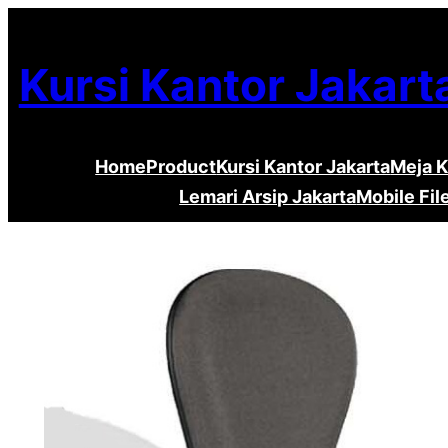
Lewati
ke
Kursi Kantor Jakart
konten
Home
Product
Kursi Kantor Jakarta
Meja K
Lemari Arsip Jakarta
Mobile Fil