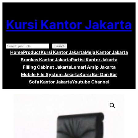
Lewati
ke
Kursi Kantor Jakarta
konten
Search
Search
Home
Product
Kursi Kantor Jakarta
Meja Kantor Jakarta
Brankas Kantor Jakarta
Partisi Kantor Jakarta
Filling Cabinet Jakarta
Lemari Arsip Jakarta
Mobile File System Jakarta
Kursi Bar Dan Bar
Sofa Kantor Jakarta
Youtube Channel